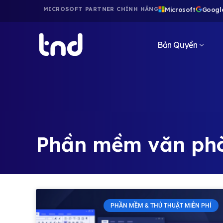
Microsoft
Googl
MICROSOFT PARTNER CHÍNH HÃNG
Bản Quyền
Phần mềm văn ph
PHẦN MỀM & THỦ THUẬT MIỄN PHÍ