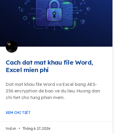
Cach dat mat khau file Word,
Excel mien phi
Dat mat khau file Word va Excel bang AES-
256 encryption de bao ve du lieu. Huong dan
chi tiet cho tung phan mem.
XEM CHI TIẾT
tnd.vn
Tháng 6 27, 2026