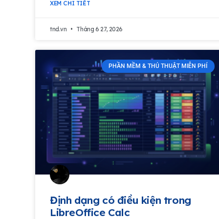
XEM CHI TIẾT
tnd.vn
Tháng 6 27, 2026
PHẦN MỀM & THỦ THUẬT MIỄN PHÍ
Định dạng có điều kiện trong
LibreOffice Calc