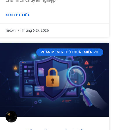
chú thích chuyên nghiệp.
XEM CHI TIẾT
tnd.vn
Tháng 6 27, 2026
PHẦN MỀM & THỦ THUẬT MIỄN PHÍ