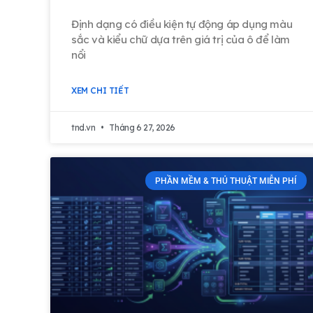
Định dạng có điều kiện tự động áp dụng màu
sắc và kiểu chữ dựa trên giá trị của ô để làm
nổi
XEM CHI TIẾT
tnd.vn
Tháng 6 27, 2026
PHẦN MỀM & THỦ THUẬT MIỄN PHÍ