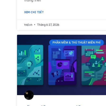
trang trên
XEM CHI TIẾT
tnd.vn
Tháng 6 27, 2026
PHẦN MỀM & THỦ THUẬT MIỄN PHÍ