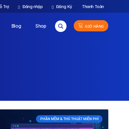
ỗ Trợ
Đăng nhập
Đăng Ký
Thanh Toán
Blog
Shop
GIỎ HÀNG
PHẦN MỀM & THỦ THUẬT MIỄN PHÍ