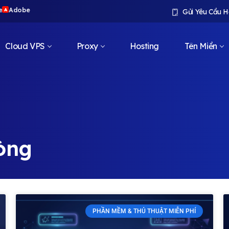
e
Adobe
A
Gửi Yêu Cầu H
Cloud VPS
Proxy
Hosting
Tên Miền
òng
PHẦN MỀM & THỦ THUẬT MIỄN PHÍ