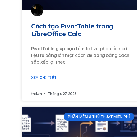
Cách tạo PivotTable trong
LibreOffice Calc
PivotTable giúp bạn tóm tắt và phân tích dữ
liệu từ bảng lớn một cách dễ dàng bằng cách
sắp xếp lại theo
XEM CHI TIẾT
tnd.vn
Tháng 6 27, 2026
PHẦN MỀM & THỦ THUẬT MIỄN PHÍ