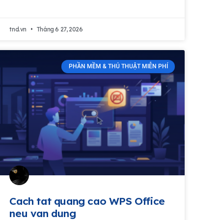
tnd.vn
Tháng 6 27, 2026
PHẦN MỀM & THỦ THUẬT MIỄN PHÍ
Cach tat quang cao WPS Office
neu van dung