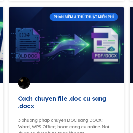
PHẦN MỀM & THỦ THUẬT MIỄN PHÍ
Cach chuyen file .doc cu sang
.docx
3 phuong phap chuyen DOC sang DOCX:
Word, WPS Office, hoac cong cu online. Noi