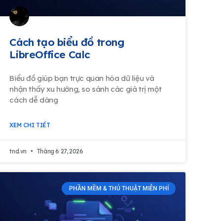
Cách tạo biểu đồ trong
LibreOffice Calc
Biểu đồ giúp bạn trực quan hóa dữ liệu và
nhận thấy xu hướng, so sánh các giá trị một
cách dễ dàng
XEM CHI TIẾT
tnd.vn
Tháng 6 27, 2026
PHẦN MỀM & THỦ THUẬT MIỄN PHÍ