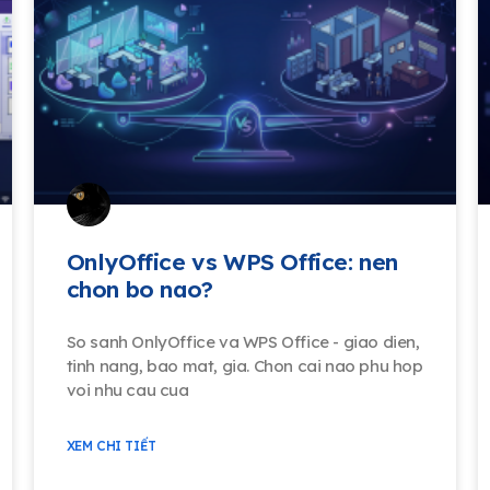
OnlyOffice vs WPS Office: nen
chon bo nao?
So sanh OnlyOffice va WPS Office - giao dien,
tinh nang, bao mat, gia. Chon cai nao phu hop
voi nhu cau cua
XEM CHI TIẾT