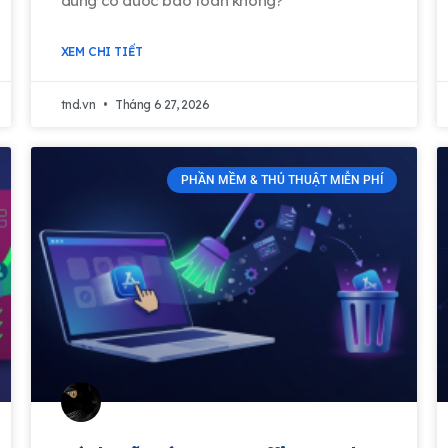
dung co duoc bao toan khong?
XEM CHI TIẾT
tnd.vn
Tháng 6 27, 2026
PHẦN MỀM & THỦ THUẬT MIỄN PHÍ