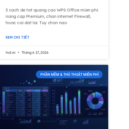
3 cach de tat quang cao WPS Office mien phi:
nang cap Premium, chan internet Firewall,
hoac cai dat lai. Tuy chon nao
XEM CHI TIẾT
tnd.vn
Tháng 6 27, 2026
PHẦN MỀM & THỦ THUẬT MIỄN PHÍ