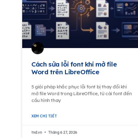
Cách sửa lỗi font khi mở file
Word trên LibreOffice
5 giải pháp khắc phục lỗi font bị thay đổi khi
mở file Word trong LibreOffice, từ cài font đến
cấu hình thay
XEM CHI TIẾT
tnd.vn
Tháng 6 27, 2026