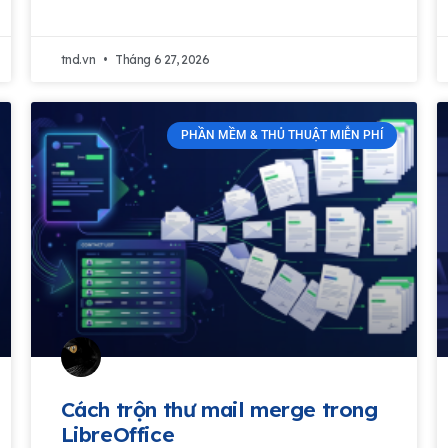
tnd.vn
Tháng 6 27, 2026
PHẦN MỀM & THỦ THUẬT MIỄN PHÍ
Cách trộn thư mail merge trong
LibreOffice