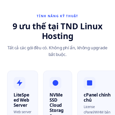
TÍNH NĂNG KỸ THUẬT
9 ưu thế tại TND Linux
Hosting
Tất cả các gói đều có. Không phí ẩn, không upgrade
bắt buộc.
LiteSpe
NVMe
cPanel chính
ed Web
SSD
chủ
Server
Cloud
License
Storag
Web server
cPanel/WHM bản