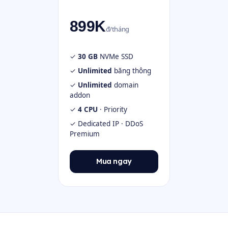
899K
đ/tháng
✓
30 GB
NVMe SSD
✓
Unlimited
băng thông
✓
Unlimited
domain
addon
✓
4 CPU
· Priority
✓ Dedicated IP · DDoS
Premium
Mua ngay