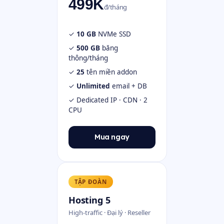
499K
đ/tháng
✓
10 GB
NVMe SSD
✓
500 GB
băng
thông/tháng
✓
25
tên miền addon
✓
Unlimited
email + DB
✓ Dedicated IP · CDN · 2
CPU
Mua ngay
TẬP ĐOÀN
Hosting 5
High-traffic · Đại lý · Reseller