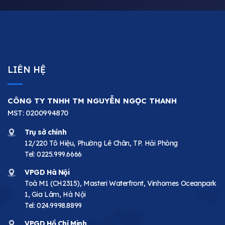
LIÊN HỆ
CÔNG TY TNHH TM NGUYỄN NGỌC THANH
MST: 0200994870
Trụ sở chính
12/220 Tô Hiệu, Phường Lê Chân, TP. Hải Phòng
Tel:
0225.999.6666
VPGD Hà Nội
Toà M1 (CH2315), Masteri Waterfront, Vinhomes Oceanpark
1, Gia Lâm, Hà Nội
Tel:
024.9998.8899
VPGD Hồ Chí Minh