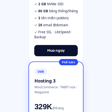
✓
2 GB
NVMe SSD
✓
80 GB
băng thông/tháng
✓
3
tên miền (addon)
✓
20
email @domain
✓ Free SSL · LiteSpeed ·
Backup
Mua ngay
Phổ biến
SMB
Hosting 3
WooCommerce · TMĐT vừa ·
Magazine
329K
đ/tháng