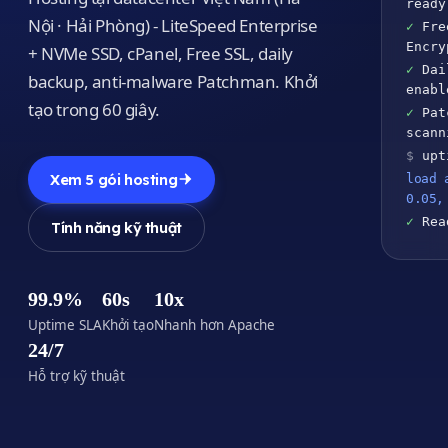
ready
Nội · Hải Phòng) - LiteSpeed Enterprise
✓
Free
Encry
+ NVMe SSD, cPanel, Free SSL, daily
✓
Dai
backup, anti-malware Patchman. Khởi
enabl
tạo trong 60 giây.
✓
Patc
scann
$
upt
Xem 5 gói hosting
load 
0.05,
✓
Rea
Tính năng kỹ thuật
99.9%
60s
10x
Uptime SLA
Khởi tạo
Nhanh hơn Apache
24/7
Hỗ trợ kỹ thuật