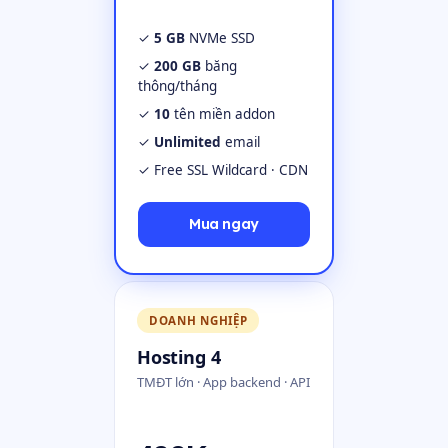
✓
5 GB
NVMe SSD
✓
200 GB
băng
thông/tháng
✓
10
tên miền addon
✓
Unlimited
email
✓ Free SSL Wildcard · CDN
Mua ngay
DOANH NGHIỆP
Hosting 4
TMĐT lớn · App backend · API