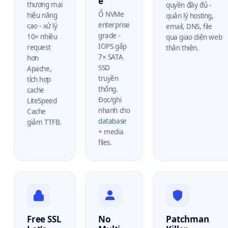
e
thương mại
quyền đầy đủ -
Ổ NVMe
hiệu năng
quản lý hosting,
enterprise
cao - xử lý
email, DNS, file
grade -
10× nhiều
qua giao diện web
IOPS gấp
request
thân thiện.
7× SATA
hơn
SSD
Apache,
truyền
tích hợp
thống.
cache
Đọc/ghi
LiteSpeed
nhanh cho
Cache
database
giảm TTFB.
+ media
files.
Free SSL
No
Patchman