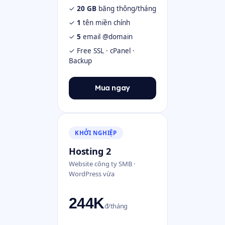
✓
20 GB
băng thông/tháng
✓
1
tên miền chính
✓
5
email @domain
✓ Free SSL · cPanel ·
Backup
Mua ngay
KHỞI NGHIỆP
Hosting 2
Website công ty SMB ·
WordPress vừa
244K
đ/tháng