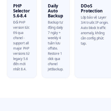
PHP
Daily
DDoS
Selector
Auto
Protection
5.6-8.4
Backup
Lớp bảo vệ Layer
Đổi PHP
Backup tự
3/4 trước IP origin.
version tức
động daily
Auto block traffic
thì qua
7 ngày +
anomaly, không
cPanel -
weekly 4
cần config phức
support all
tuần lưu
tạp.
major PHP
offsite.
versions từ
Restore 1
legacy 5.6
click qua
đến mới
cPanel
nhất 8.4.
JetBackup.