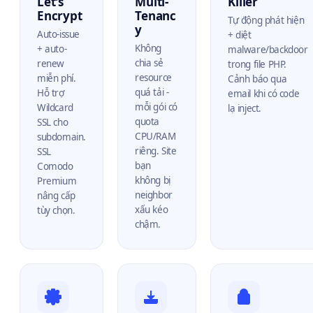
Let's
Multi-
Killer
Encrypt
Tenanc
Tự động phát hiện
y
Auto-issue
+ diệt
Không
+ auto-
malware/backdoor
chia sẻ
renew
trong file PHP.
resource
miễn phí.
Cảnh báo qua
quá tải -
Hỗ trợ
email khi có code
mỗi gói có
Wildcard
lạ inject.
quota
SSL cho
CPU/RAM
subdomain.
riêng. Site
SSL
bạn
Comodo
không bị
Premium
neighbor
nâng cấp
xấu kéo
tùy chọn.
chậm.