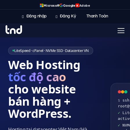
Microsoft
Google
Adobe
A
Đăng nhập
Đăng Ký
Thanh Toán
LiteSpeed · cPanel · NVMe SSD · Datacenter VN
Web Hosting
tốc độ cao
cho website
bán hàng +
$
ssh
root@
WordPress.
✓
Lite
activ
✓
NVMe
Hosting tại datacenter Việt Nam (Hà