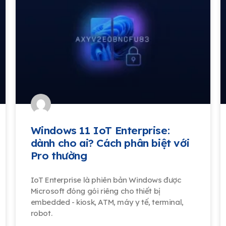
Windows 11 IoT Enterprise:
dành cho ai? Cách phân biệt với
Pro thường
IoT Enterprise là phiên bản Windows được
Microsoft đóng gói riêng cho thiết bị
embedded - kiosk, ATM, máy y tế, terminal,
robot.