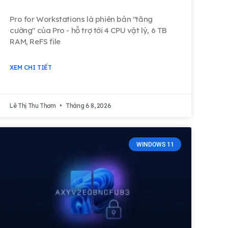
Pro for Workstations là phiên bản "tăng
cường" của Pro - hỗ trợ tới 4 CPU vật lý, 6 TB
RAM, ReFS file
XEM CHI TIẾT
Lê Thị Thu Thơm
Tháng 6 8, 2026
WINDOWS 11