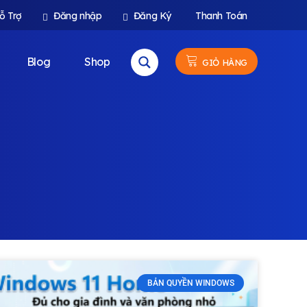
ỗ Trợ
Đăng nhập
Đăng Ký
Thanh Toán
Blog
Shop
GIỎ HÀNG
BẢN QUYỀN WINDOWS