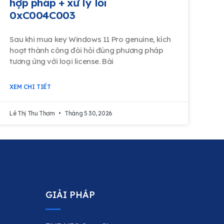
hợp pháp + xử lý lỗi
0xC004C003
Sau khi mua key Windows 11 Pro genuine, kích
hoạt thành công đòi hỏi đúng phương pháp
tương ứng với loại license. Bài
XEM CHI TIẾT
Lê Thị Thu Thơm
Tháng 5 30, 2026
GIẢI PHÁP