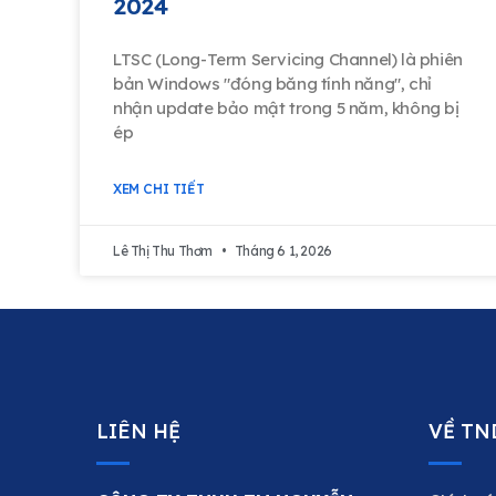
2024
LTSC (Long-Term Servicing Channel) là phiên
bản Windows "đóng băng tính năng", chỉ
nhận update bảo mật trong 5 năm, không bị
ép
XEM CHI TIẾT
Lê Thị Thu Thơm
Tháng 6 1, 2026
LIÊN HỆ
VỀ TN