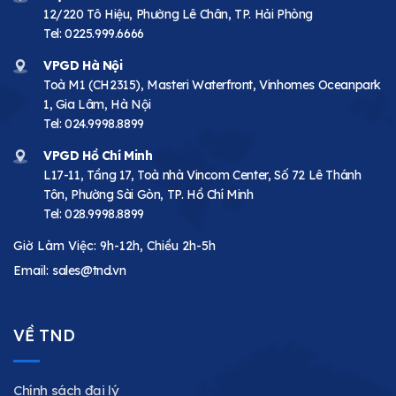
12/220 Tô Hiệu, Phường Lê Chân, TP. Hải Phòng
Tel:
0225.999.6666
VPGD Hà Nội
Toà M1 (CH2315), Masteri Waterfront, Vinhomes Oceanpark
1, Gia Lâm, Hà Nội
Tel:
024.9998.8899
VPGD Hồ Chí Minh
L17-11, Tầng 17, Toà nhà Vincom Center, Số 72 Lê Thánh
Tôn, Phường Sài Gòn, TP. Hồ Chí Minh
Tel:
028.9998.8899
Giờ Làm Việc: 9h-12h, Chiều 2h-5h
Email:
sales@tnd.vn
VỀ TND
Chính sách đại lý