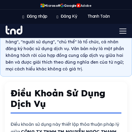
Microsoft
Google
Adobe
A
Chủ thể ban hành và định nghĩa:
Trong toàn bộ văn bản
này, "TND", "chúng tôi", "nhà cung cấp", "bên bán" được
Đăng nhập
Đăng Ký
Thanh Toán
hiểu là CÔNG TY TNHH TM NGUYỄN NGỌC THANH (gọi
tắt: TND), mã số doanh nghiệp 0200994870, trụ sở:
12/220 Tô Hiệu, Phường Lê Chân, TP. Hải Phòng. "Khách
hàng", "người sử dụng", "chủ thể" là tổ chức, cá nhân
đăng ký hoặc sử dụng dịch vụ. Văn bản này là một phần
không tách rời của hợp đồng cung cấp dịch vụ giữa hai
bên và được giải thích theo đúng nghĩa đen của từ ngữ;
mọi cách hiểu khác không có giá trị.
Điều Khoản Sử Dụng
Dịch Vụ
Điều khoản sử dụng này thiết lập thỏa thuận pháp lý
giữa
CÔNG TY TNHH TM NGUYỄN NGỌC THANH