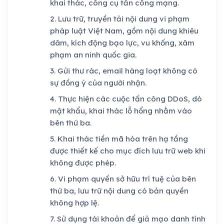
khai thác, công cụ tấn công mạng.
Lưu trữ, truyền tải nội dung vi phạm
pháp luật Việt Nam, gồm nội dung khiêu
dâm, kích động bạo lực, vu khống, xâm
phạm an ninh quốc gia.
Gửi thư rác, email hàng loạt không có
sự đồng ý của người nhận.
Thực hiện các cuộc tấn công DDoS, dò
mật khẩu, khai thác lỗ hổng nhằm vào
bên thứ ba.
Khai thác tiền mã hóa trên hạ tầng
được thiết kế cho mục đích lưu trữ web khi
không được phép.
Vi phạm quyền sở hữu trí tuệ của bên
thứ ba, lưu trữ nội dung có bản quyền
không hợp lệ.
Sử dụng tài khoản để giả mạo danh tính