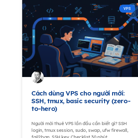
VPS
Cách dùng VPS cho người mới:
SSH, tmux, basic security (zero-
to-hero)
Người mới thuê VPS lần đầu cần biết gì? SSH
login, tmux session, sudo, swap, ufw firewall,
fail2ban, SSH key. Checklist 30 phút