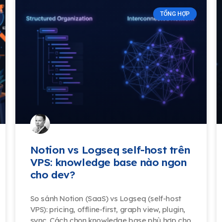
TỔNG HỢP
Notion vs Logseq self-host trên
VPS: knowledge base nào ngon
cho dev?
So sánh Notion (SaaS) vs Logseq (self-host
VPS): pricing, offline-first, graph view, plugin,
sync. Cách chọn knowledge base phù hợp cho