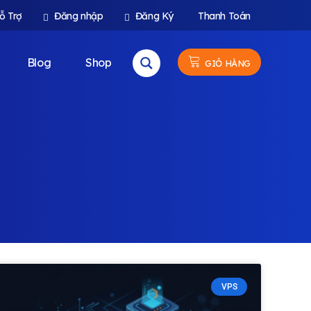
ỗ Trợ
Đăng nhập
Đăng Ký
Thanh Toán
Blog
Shop
GIỎ HÀNG
VPS