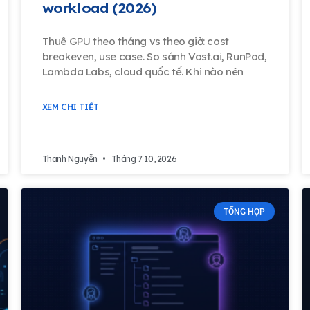
workload (2026)
Thuê GPU theo tháng vs theo giờ: cost
breakeven, use case. So sánh Vast.ai, RunPod,
Lambda Labs, cloud quốc tế. Khi nào nên
XEM CHI TIẾT
Thanh Nguyễn
Tháng 7 10, 2026
TỔNG HỢP