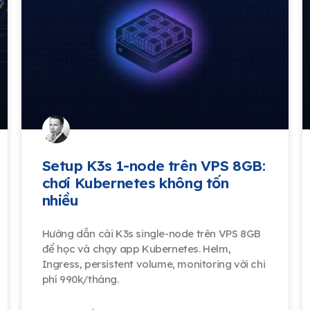
Setup K3s 1-node trên VPS 8GB:
chơi Kubernetes không tốn
nhiều
Hướng dẫn cài K3s single-node trên VPS 8GB
để học và chạy app Kubernetes. Helm,
Ingress, persistent volume, monitoring với chi
phí 990k/tháng.