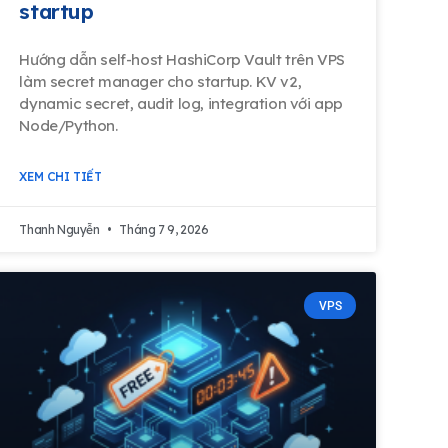
startup
Hướng dẫn self-host HashiCorp Vault trên VPS
làm secret manager cho startup. KV v2,
dynamic secret, audit log, integration với app
Node/Python.
XEM CHI TIẾT
Thanh Nguyễn
Tháng 7 9, 2026
VPS