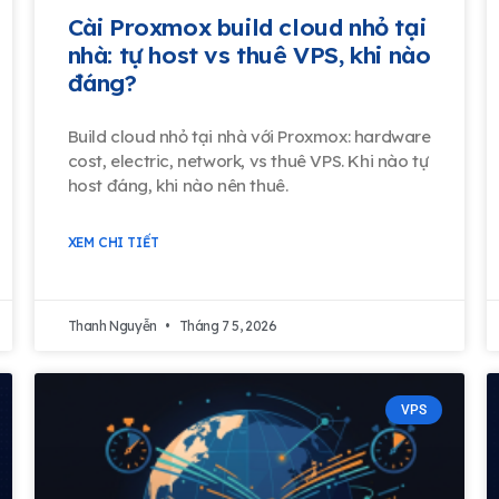
Cài Proxmox build cloud nhỏ tại
nhà: tự host vs thuê VPS, khi nào
đáng?
Build cloud nhỏ tại nhà với Proxmox: hardware
cost, electric, network, vs thuê VPS. Khi nào tự
host đáng, khi nào nên thuê.
XEM CHI TIẾT
Thanh Nguyễn
Tháng 7 5, 2026
VPS