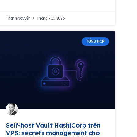
Thanh Nguyễn
Tháng 7 11, 2026
TỔNG HỢP
Self-host Vault HashiCorp trên
VPS: secrets management cho