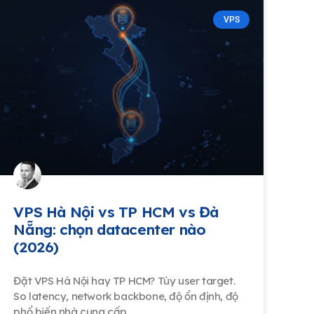
VPS
VPS Hà Nội vs TP HCM vs Đà
Nẵng: chọn datacenter nào
(2026)
Đặt VPS Hà Nội hay TP HCM? Tùy user target.
So latency, network backbone, độ ổn định, độ
phổ biến nhà cung cấp.