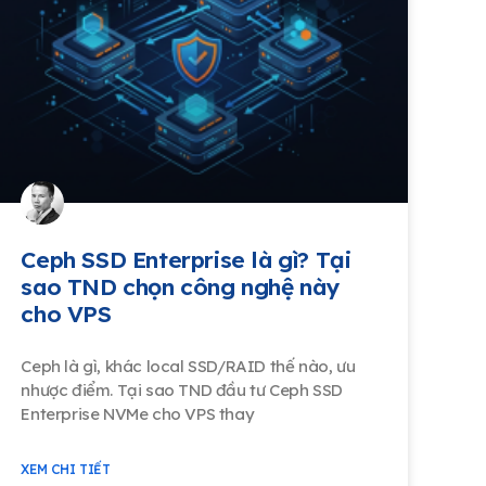
Ceph SSD Enterprise là gì? Tại
sao TND chọn công nghệ này
cho VPS
Ceph là gì, khác local SSD/RAID thế nào, ưu
nhược điểm. Tại sao TND đầu tư Ceph SSD
Enterprise NVMe cho VPS thay
XEM CHI TIẾT