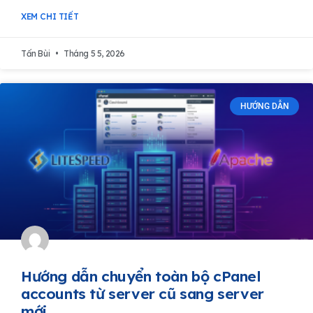
XEM CHI TIẾT
Tấn Bùi
Tháng 5 5, 2026
HƯỚNG DẪN
Hướng dẫn chuyển toàn bộ cPanel
accounts từ server cũ sang server
mới