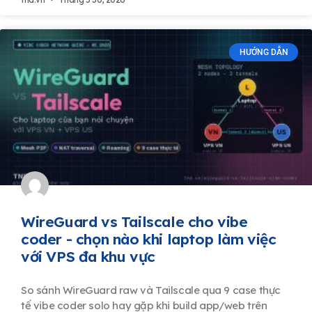
HƯỚNG DẪN
WireGuard vs Tailscale cho vibe
coder - chọn nào khi laptop làm việc
với VPS đa khu vực
So sánh WireGuard raw và Tailscale qua 9 case thực
tế vibe coder solo hay gặp khi build app/web trên