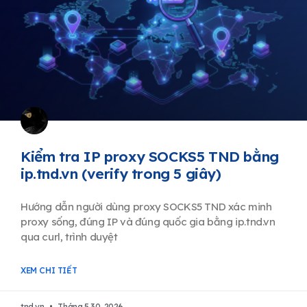
Kiểm tra IP proxy SOCKS5 TND bằng
ip.tnd.vn (verify trong 5 giây)
Hướng dẫn người dùng proxy SOCKS5 TND xác minh
proxy sống, đúng IP và đúng quốc gia bằng ip.tnd.vn
qua curl, trình duyệt
XEM CHI TIẾT
tnd.vn
Tháng 5 30, 2026