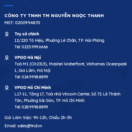
CÔNG TY TNHH TM NGUYỄN NGỌC THANH
MST: 0200994870
Trụ sở chính
12/220 Tô Hiệu, Phường Lê Chân, TP. Hải Phòng
Tel:
0225.999.6666
VPGD Hà Nội
Toà M1 (CH2315), Masteri Waterfront, Vinhomes Oceanpark
1, Gia Lâm, Hà Nội
Tel:
024.9998.8899
VPGD Hồ Chí Minh
L17-11, Tầng 17, Toà nhà Vincom Center, Số 72 Lê Thánh
Tôn, Phường Sài Gòn, TP. Hồ Chí Minh
Tel:
028.9998.8899
Giờ Làm Việc: 9h-12h, Chiều 2h-5h
Email:
sales@tnd.vn