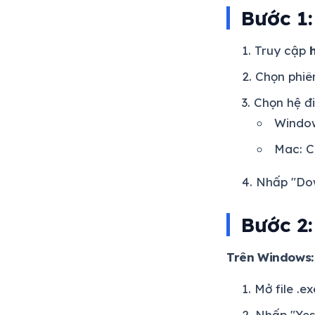
Bước 1:
Truy cập
Chọn phiê
Chọn hệ đ
Window
Mac: C
Nhấp "Dow
Bước 2:
Trên Windows:
Mở file .ex
Nhấp "Yes"