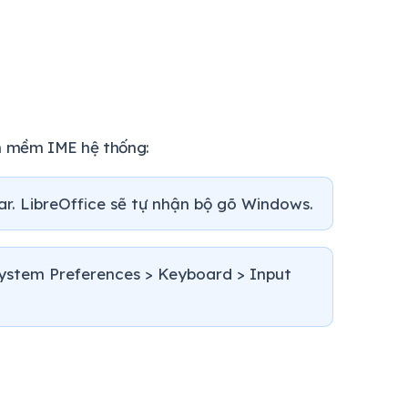
ần mềm IME hệ thống:
ar. LibreOffice sẽ tự nhận bộ gõ Windows.
ystem Preferences > Keyboard > Input