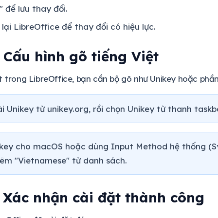
 để lưu thay đổi.
lại LibreOffice để thay đổi có hiệu lực.
 Cấu hình gõ tiếng Việt
t trong LibreOffice, bạn cần bộ gõ như Unikey hoặc ph
i Unikey từ unikey.org, rồi chọn Unikey từ thanh taskb
key cho macOS hoặc dùng Input Method hệ thống (S
hêm "Vietnamese" từ danh sách.
 Xác nhận cài đặt thành công