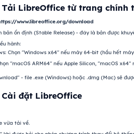
 Tải LibreOffice từ trang chính 
https://www.libreoffice.org/download
n bản ổn định (Stable Release) - đây là bản được khu
iều hành:
s: Chọn "Windows x64" nếu máy 64-bit (hầu hết máy 
họn "macOS ARM64" nếu Apple Silicon, "macOS x64" n
nload" - file .exe (Windows) hoặc .dmg (Mac) sẽ được
 Cài đặt LibreOffice
e vừa tải về.
 khi được hỏi cho phép chương trình thay đổi hệ thốn