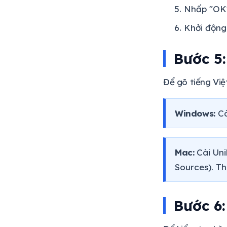
Nhấp "OK"
Khởi động 
Bước 5:
Để gõ tiếng Việ
Windows:
Cà
Mac:
Cài Uni
Sources). T
Bước 6: