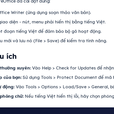
reOffice đã cài đặt đúng:
ffice Writer (ứng dụng soạn thảo văn bản).
iao diện - nút, menu phải hiển thị bằng tiếng Việt.
t đoạn tiếng Việt để đảm bảo bộ gõ hoạt động.
ệu mới và lưu nó (File > Save) để kiểm tra tính năng.
u ích
 thường xuyên:
Vào Help > Check for Updates để nhận
p của bạn:
Sử dụng Tools > Protect Document để mã ho
ự động:
Vào Tools > Options > Load/Save > General, bậ
 phông chữ:
Nếu tiếng Việt hiển thị lỗi, hãy chọn phôn