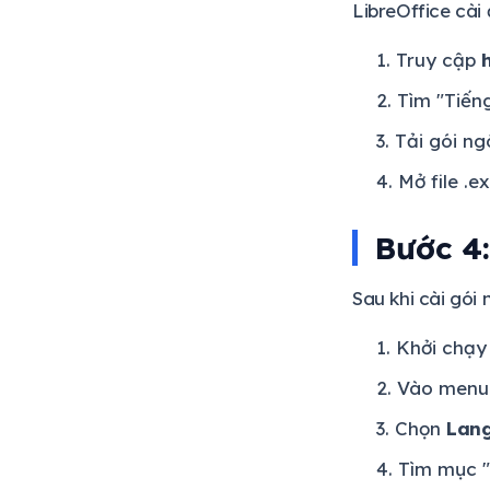
LibreOffice cài
Truy cập
Tìm "Tiến
Tải gói ng
Mở file .
Bước 4:
Sau khi cài gói
Khởi chạy 
Vào men
Chọn
Lang
Tìm mục "