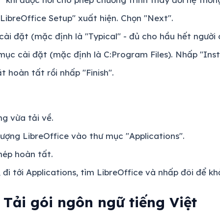
LibreOffice Setup" xuất hiện. Chọn "Next".
cài đặt (mặc định là "Typical" - đủ cho hầu hết người 
ục cài đặt (mặc định là C:Program Files). Nhấp "Insta
t hoàn tất rồi nhấp "Finish".
mg vừa tải về.
tượng LibreOffice vào thư mục "Applications".
hép hoàn tất.
 đi tới Applications, tìm LibreOffice và nhấp đôi để kh
 Tải gói ngôn ngữ tiếng Việt