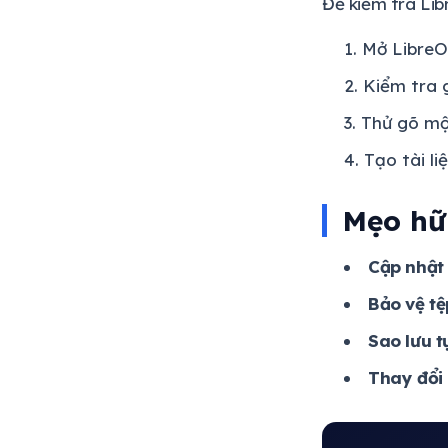
Để kiểm tra Lib
Mở LibreO
Kiểm tra g
Thử gõ mộ
Tạo tài li
Mẹo hữ
Cập nhật
Bảo vệ tệ
Sao lưu t
Thay đổi