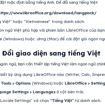
 đặt mặc định bằng tiếng Anh. Để đổi sang tiếng Việt:
https://www.libreoffice.org/download/langpack/
g Việt" hoặc "Vietnamese" trong danh sách.
ôn ngữ Việt phù hợp với phiên bản LibreOffice của bạn
exe (Windows) hoặc .dmg (Mac) để cài đặt gói ngôn ng
 Đổi giao diện sang tiếng Việt
 ngôn ngữ, bạn cần thiết lập tiếng Việt làm ngôn ngữ chín
bất kỳ ứng dụng LibreOffice nào (Writer, Calc, Impres
u
Tools > Options
(Windows) hoặc
LibreOffice > Settin
uage Settings > Languages
ở cột bên trái.
Locale Settings" và chọn
"Tiếng Việt"
từ danh sách.