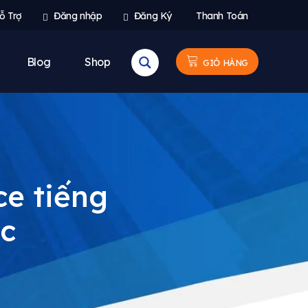
ỗ Trợ
Đăng nhập
Đăng Ký
Thanh Toán
Blog
Shop
GIỎ HÀNG
ce tiếng
ac