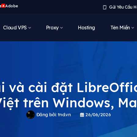
e
Adobe
A
Gửi Yêu Cầu H
Cloud VPS
Proxy
Hosting
Tên Miền
i và cài đặt LibreOffi
iệt trên Windows, M
Đăng bởi:
tnd.vn
26/06/2026