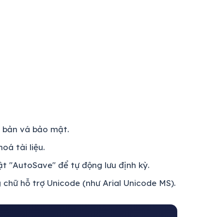
 bản vá bảo mật.
á tài liệu.
t "AutoSave" để tự động lưu định kỳ.
g chữ hỗ trợ Unicode (như Arial Unicode MS).