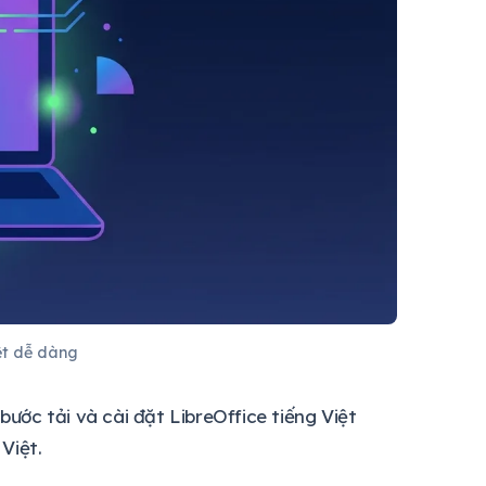
ệt dễ dàng
bước tải và cài đặt LibreOffice tiếng Việt
Việt.