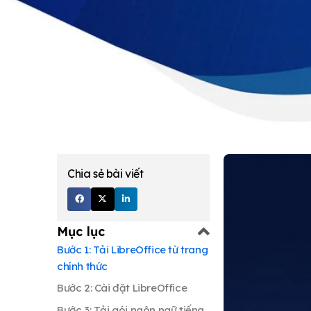
Chia sẻ bài viết
Mục lục
Bước 1: Tải LibreOffice từ trang
chính thức
Bước 2: Cài đặt LibreOffice
Bước 3: Tải gói ngôn ngữ tiếng