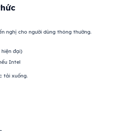
thức
yến nghị cho người dùng thông thường.
hiện đại)
ếu Intel
 tải xuống.
g.