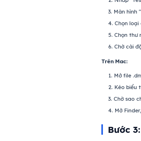
Màn hình "
Chọn loại 
Chọn thư m
Chờ cài đặ
Trên Mac:
Mở file .d
Kéo biểu 
Chờ sao c
Mở Finder,
Bước 3: