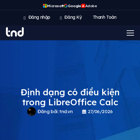
Microsoft
Google
Adobe
A
Đăng nhập
Đăng Ký
Thanh Toán
Định dạng có điều kiện
trong LibreOffice Calc
Đăng bởi:
tnd.vn
27/06/2026