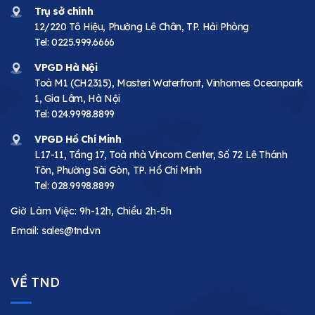
Trụ sở chính
12/220 Tô Hiệu, Phường Lê Chân, TP. Hải Phòng
Tel:
0225.999.6666
VPGD Hà Nội
Toà M1 (CH2315), Masteri Waterfront, Vinhomes Oceanpark
1, Gia Lâm, Hà Nội
Tel:
024.9998.8899
VPGD Hồ Chí Minh
L17-11, Tầng 17, Toà nhà Vincom Center, Số 72 Lê Thánh
Tôn, Phường Sài Gòn, TP. Hồ Chí Minh
Tel:
028.9998.8899
Giờ Làm Việc: 9h-12h, Chiều 2h-5h
Email:
sales@tnd.vn
VỀ TND