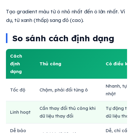
Tạo gradient màu từ ô nhỏ nhất đến ô lớn nhất. Ví
dụ, từ xanh (thấp) sang đỏ (cao).
So sánh cách định dạng
Cách
định
Thủ công
Có điều kiệ
dạng
Nhanh, tự đ
Tốc độ
Chậm, phải đổi từng ô
nhật
Cần thay đổi thủ công khi
Tự động thay
Linh hoạt
dữ liệu thay đổi
dữ liệu thay
Dễ bảo
Dễ, chỉ cần 