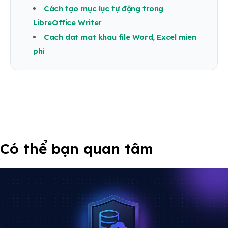
Cách tạo mục lục tự động trong
LibreOffice Writer
Cach dat mat khau file Word, Excel mien
phi
Có thể bạn quan tâm