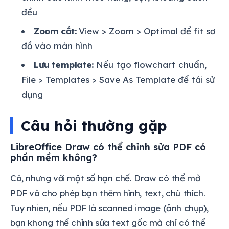
đều
Zoom cắt:
View > Zoom > Optimal để fit sơ
đồ vào màn hình
Lưu template:
Nếu tạo flowchart chuẩn,
File > Templates > Save As Template để tái sử
dụng
Câu hỏi thường gặp
LibreOffice Draw có thể chỉnh sửa PDF có
phần mềm không?
Có, nhưng với một số hạn chế. Draw có thể mở
PDF và cho phép bạn thêm hình, text, chú thích.
Tuy nhiên, nếu PDF là scanned image (ảnh chụp),
bạn không thể chỉnh sửa text gốc mà chỉ có thể