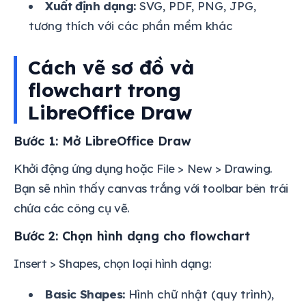
Xuất định dạng:
SVG, PDF, PNG, JPG,
tương thích với các phần mềm khác
Cách vẽ sơ đồ và
flowchart trong
LibreOffice Draw
Bước 1: Mở LibreOffice Draw
Khởi động ứng dụng hoặc File > New > Drawing.
Bạn sẽ nhìn thấy canvas trắng với toolbar bên trái
chứa các công cụ vẽ.
Bước 2: Chọn hình dạng cho flowchart
Insert > Shapes, chọn loại hình dạng:
Basic Shapes:
Hình chữ nhật (quy trình),