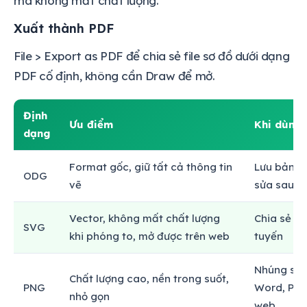
mà không mất chất lượng.
Xuất thành PDF
File > Export as PDF để chia sẻ file sơ đồ dưới dạng
PDF cố định, không cần Draw để mở.
Định
Ưu điểm
Khi dùng
dạng
Format gốc, giữ tất cả thông tin
Lưu bản dr
ODG
vẽ
sửa sau
Vector, không mất chất lượng
Chia sẻ sơ
SVG
khi phóng to, mở được trên web
tuyến
Nhúng sơ 
Chất lượng cao, nền trong suốt,
PNG
Word, Pow
nhỏ gọn
web