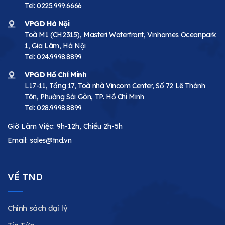
Tel:
0225.999.6666
VPGD Hà Nội
Toà M1 (CH2315), Masteri Waterfront, Vinhomes Oceanpark
1, Gia Lâm, Hà Nội
Tel:
024.9998.8899
VPGD Hồ Chí Minh
L17-11, Tầng 17, Toà nhà Vincom Center, Số 72 Lê Thánh
Tôn, Phường Sài Gòn, TP. Hồ Chí Minh
Tel:
028.9998.8899
Giờ Làm Việc: 9h-12h, Chiều 2h-5h
Email:
sales@tnd.vn
VỀ TND
Chính sách đại lý