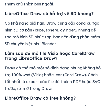
thêm chú thích bên ngoài.
LibreOffice Draw có hỗ trợ vẽ 3D không?
Có khả năng giới hạn. Draw cung cấp công cụ tạo
hình 3D cơ bản (cube, sphere, cylinder), nhưng để
tạo mô hình 3D phức tạp, bạn nên dùng phần mềm
3D chuyên biệt như Blender.
Làm sao để mở file Visio hoặc CorelDraw
trong LibreOffice Draw?
Draw có thể mở một số định dạng nhưng không hỗ
trợ 100% .vsd (Visio) hoặc .cdr (CorelDraw). Cách
tốt nhất là export các file đó thành PDF hoặc SVG
trước, rồi mở trong Draw.
LibreOffice Draw có free không?