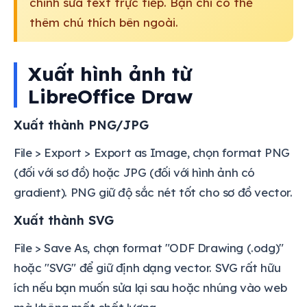
chỉnh sửa text trực tiếp. Bạn chỉ có thể
thêm chú thích bên ngoài.
Xuất hình ảnh từ
LibreOffice Draw
Xuất thành PNG/JPG
File > Export > Export as Image, chọn format PNG
(đối với sơ đồ) hoặc JPG (đối với hình ảnh có
gradient). PNG giữ độ sắc nét tốt cho sơ đồ vector.
Xuất thành SVG
File > Save As, chọn format "ODF Drawing (.odg)"
hoặc "SVG" để giữ định dạng vector. SVG rất hữu
ích nếu bạn muốn sửa lại sau hoặc nhúng vào web