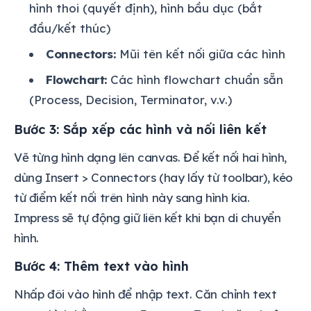
hình thoi (quyết định), hình bầu dục (bắt
đầu/kết thúc)
Connectors:
Mũi tên kết nối giữa các hình
Flowchart:
Các hình flowchart chuẩn sẵn
(Process, Decision, Terminator, v.v.)
Bước 3: Sắp xếp các hình và nối liên kết
Vẽ từng hình dạng lên canvas. Để kết nối hai hình,
dùng Insert > Connectors (hay lấy từ toolbar), kéo
từ điểm kết nối trên hình này sang hình kia.
Impress sẽ tự động giữ liên kết khi bạn di chuyển
hình.
Bước 4: Thêm text vào hình
Nhấp đôi vào hình để nhập text. Căn chỉnh text