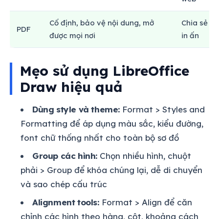
Cố định, bảo vệ nội dung, mở
Chia sẻ ch
PDF
được mọi nơi
in ấn
Mẹo sử dụng LibreOffice
Draw hiệu quả
Dùng style và theme:
Format > Styles and
Formatting để áp dụng màu sắc, kiểu đường,
font chữ thống nhất cho toàn bộ sơ đồ
Group các hình:
Chọn nhiều hình, chuột
phải > Group để khóa chúng lại, dễ di chuyển
và sao chép cấu trúc
Alignment tools:
Format > Align để căn
chỉnh các hình theo hàng, cột, khoảng cách