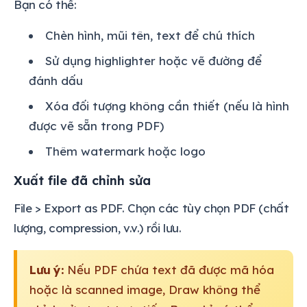
Bạn có thể:
Chèn hình, mũi tên, text để chú thích
Sử dụng highlighter hoặc vẽ đường để
đánh dấu
Xóa đối tượng không cần thiết (nếu là hình
được vẽ sẵn trong PDF)
Thêm watermark hoặc logo
Xuất file đã chỉnh sửa
File > Export as PDF. Chọn các tùy chọn PDF (chất
lượng, compression, v.v.) rồi lưu.
Lưu ý:
Nếu PDF chứa text đã được mã hóa
hoặc là scanned image, Draw không thể