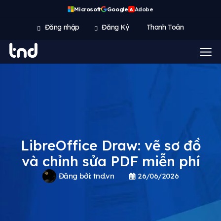
Microsoft
Google
Adobe
A
Đăng nhập
Đăng Ký
Thanh Toán
LibreOffice Draw: vẽ sơ đồ
và chỉnh sửa PDF miễn phí
Đăng bởi:
tnd.vn
26/06/2026