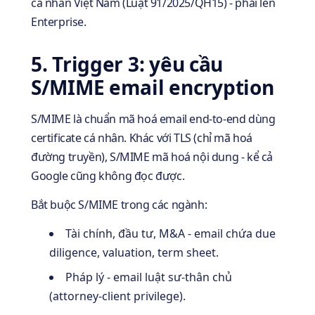
cá nhân Việt Nam (Luật 91/2025/QH15) - phải lên
Enterprise.
5. Trigger 3: yêu cầu
S/MIME email encryption
S/MIME là chuẩn mã hoá email end-to-end dùng
certificate cá nhân. Khác với TLS (chỉ mã hoá
đường truyền), S/MIME mã hoá nội dung - kể cả
Google cũng không đọc được.
Bắt buộc S/MIME trong các ngành:
Tài chính, đầu tư, M&A - email chứa due
diligence, valuation, term sheet.
Pháp lý - email luật sư-thân chủ
(attorney-client privilege).