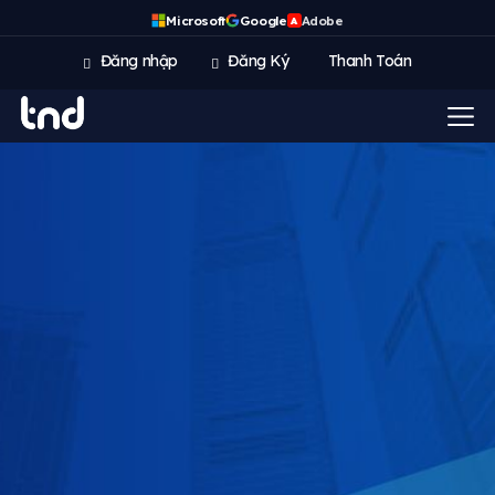
Microsoft
Google
Adobe
A
Đăng nhập
Đăng Ký
Thanh Toán