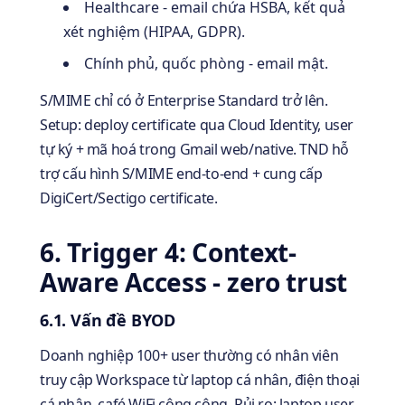
Healthcare - email chứa HSBA, kết quả
xét nghiệm (HIPAA, GDPR).
Chính phủ, quốc phòng - email mật.
S/MIME chỉ có ở Enterprise Standard trở lên.
Setup: deploy certificate qua Cloud Identity, user
tự ký + mã hoá trong Gmail web/native. TND hỗ
trợ cấu hình S/MIME end-to-end + cung cấp
DigiCert/Sectigo certificate.
6. Trigger 4: Context-
Aware Access - zero trust
6.1. Vấn đề BYOD
Doanh nghiệp 100+ user thường có nhân viên
truy cập Workspace từ laptop cá nhân, điện thoại
cá nhân, café WiFi công cộng. Rủi ro: laptop user