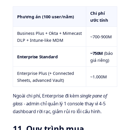
Chi phí
Phương án (100 user/năm)
ước tính
Business Plus + Okta + Mimecast
~700-900M
DLP + Intune-like MDM
~750M
(báo
Enterprise Standard
giá riêng)
Enterprise Plus (+ Connected
~1.000M
Sheets, advanced Vault)
Ngoài chi phí, Enterprise đi kèm
single pane of
glass
- admin chỉ quản lý 1 console thay vì 4-5
dashboard rời rạc, giảm rủi ro lỗi cấu hình.
11. Quy trình mua