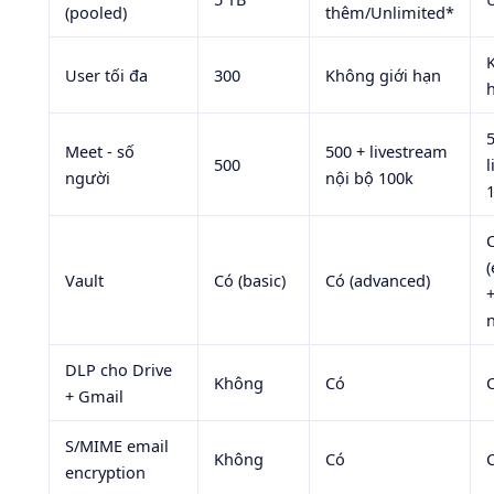
(pooled)
thêm/Unlimited*
User tối đa
300
Không giới hạn
Meet - số
500 + livestream
500
người
nội bộ 100k
(
Vault
Có (basic)
Có (advanced)
+
DLP cho Drive
Không
Có
+ Gmail
S/MIME email
Không
Có
encryption