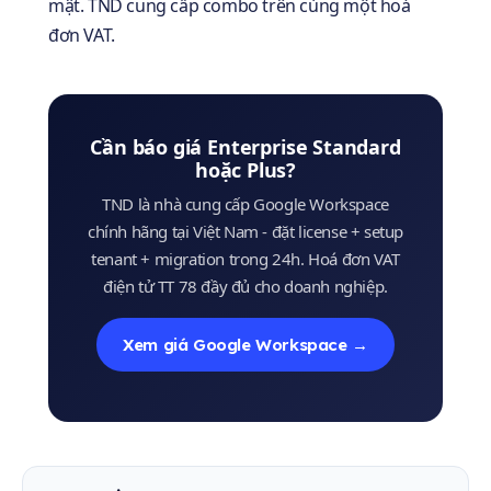
mật. TND cung cấp combo trên cùng một hoá
đơn VAT.
Cần báo giá Enterprise Standard
hoặc Plus?
TND là nhà cung cấp Google Workspace
chính hãng tại Việt Nam - đặt license + setup
tenant + migration trong 24h. Hoá đơn VAT
điện tử TT 78 đầy đủ cho doanh nghiệp.
Xem giá Google Workspace →