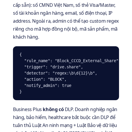
cấp sẵn): số CMND Việt Nam, số thẻ Visa/Master,
số tài khoản ngân hàng, email, số điện thoại, IP
address. Ngoài ra, admin có thể tạo custom regex
riêng cho mã hợp đồng nội bộ, mã sản phẩm, mã
khách hàng.
{

  "rule_name": "Block_CCCD_External_Share",

  "trigger": "drive.share",

  "detector": "regex:\b\d{12}\b",

  "action": "BLOCK",

  "notify_admin": true

}
Business Plus
không có
DLP. Doanh nghiệp ngân
hàng, bảo hiểm, healthcare bắt buộc cần DLP để
tuân thủ Luật An ninh mạng + Luật Bảo vệ dữ liệu