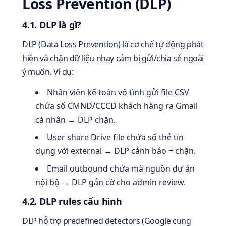
Loss Prevention (DLP)
4.1. DLP là gì?
DLP (Data Loss Prevention) là cơ chế tự động phát
hiện và chặn dữ liệu nhạy cảm bị gửi/chia sẻ ngoài
ý muốn. Ví dụ:
Nhân viên kế toán vô tình gửi file CSV
chứa số CMND/CCCD khách hàng ra Gmail
cá nhân → DLP chặn.
User share Drive file chứa số thẻ tín
dụng với external → DLP cảnh báo + chặn.
Email outbound chứa mã nguồn dự án
nội bộ → DLP gắn cờ cho admin review.
4.2. DLP rules cấu hình
DLP hỗ trợ predefined detectors (Google cung