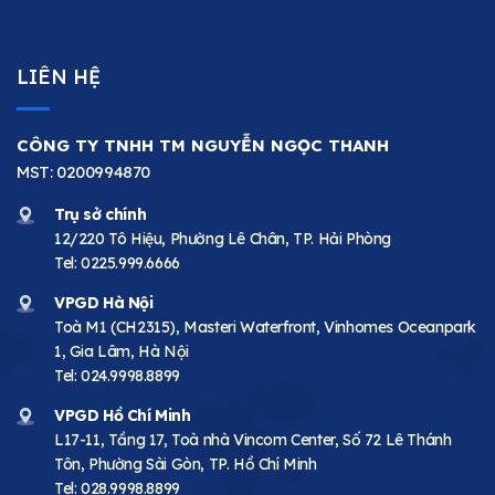
LIÊN HỆ
CÔNG TY TNHH TM NGUYỄN NGỌC THANH
MST: 0200994870
Trụ sở chính
12/220 Tô Hiệu, Phường Lê Chân, TP. Hải Phòng
Tel:
0225.999.6666
VPGD Hà Nội
Toà M1 (CH2315), Masteri Waterfront, Vinhomes Oceanpark
1, Gia Lâm, Hà Nội
Tel:
024.9998.8899
VPGD Hồ Chí Minh
L17-11, Tầng 17, Toà nhà Vincom Center, Số 72 Lê Thánh
Tôn, Phường Sài Gòn, TP. Hồ Chí Minh
Tel:
028.9998.8899