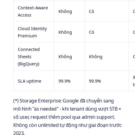
Context-Aware
Không
Có
Access
Cloud Identity
Không
Có
Premium
Connected
Sheets
Không
Không
(BigQuery)
SLA uptime
99.9%
99.9%
t
(*) Storage Enterprise: Google đã chuyển sang
mô hình "as needed" - khi tenant dùng vượt 5TB ×
số user, request thêm pool qua admin support.
Không còn unlimited tự động như giai đoạn trước
2023.