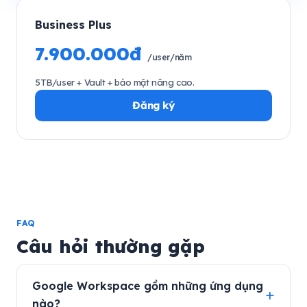
Business Plus
7.900.000đ
/user/năm
5TB/user + Vault + bảo mật nâng cao.
Đăng ký
FAQ
Câu hỏi thường gặp
Google Workspace gồm những ứng dụng
nào?