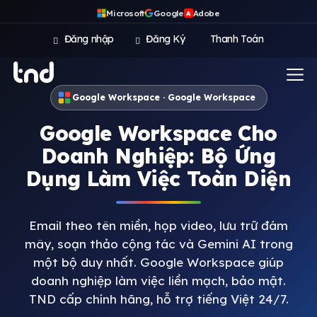
Microsoft
Google
Adobe
A
Đăng nhập
Đăng Ký
Thanh Toán
Google Workspace · Google Workspace
Google Workspace Cho
Doanh Nghiệp: Bộ Ứng
Dụng Làm Việc Toàn Diện
Email theo tên miền, họp video, lưu trữ đám
mây, soạn thảo cộng tác và Gemini AI trong
một bộ duy nhất. Google Workspace giúp
doanh nghiệp làm việc liền mạch, bảo mật.
TND cấp chính hãng, hỗ trợ tiếng Việt 24/7.