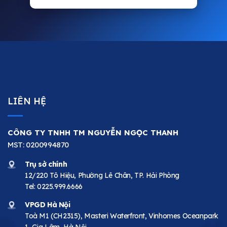
LIÊN HỆ
CÔNG TY TNHH TM NGUYỄN NGỌC THANH
MST: 0200994870
Trụ sở chính
12/220 Tô Hiệu, Phường Lê Chân, TP. Hải Phòng
Tel:
0225.999.6666
VPGD Hà Nội
Toà M1 (CH2315), Masteri Waterfront, Vinhomes Oceanpark
1, Gia Lâm, Hà Nội