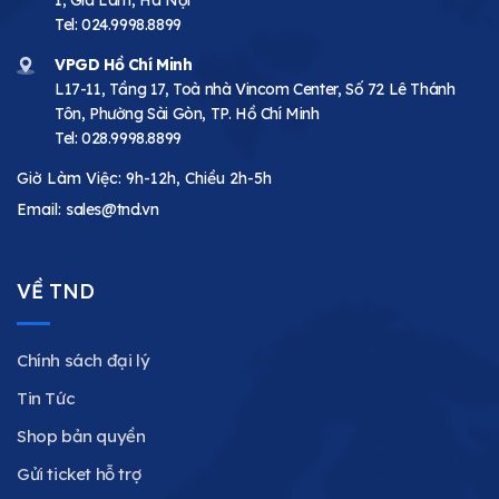
Tel:
024.9998.8899
VPGD Hồ Chí Minh
L17-11, Tầng 17, Toà nhà Vincom Center, Số 72 Lê Thánh
Tôn, Phường Sài Gòn, TP. Hồ Chí Minh
Tel:
028.9998.8899
Giờ Làm Việc: 9h-12h, Chiều 2h-5h
Email:
sales@tnd.vn
VỀ TND
Chính sách đại lý
Tin Tức
Shop bản quyền
Gửi ticket hỗ trợ