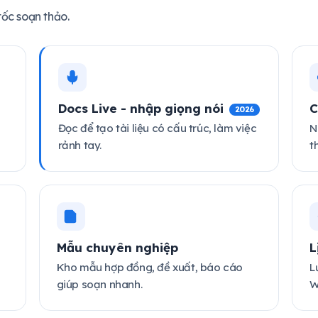
tốc soạn thảo.
Docs Live - nhập giọng nói
C
2026
N
Đọc để tạo tài liệu có cấu trúc, làm việc
t
rảnh tay.
Mẫu chuyên nghiệp
L
Kho mẫu hợp đồng, đề xuất, báo cáo
L
giúp soạn nhanh.
W