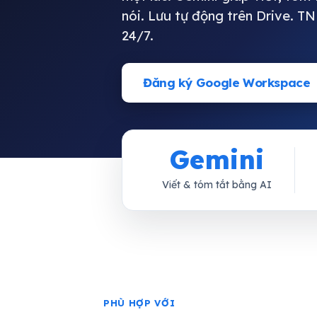
nói. Lưu tự động trên Drive. TN
24/7.
Đăng ký Google Workspace
Gemini
Viết & tóm tắt bằng AI
PHÙ HỢP VỚI