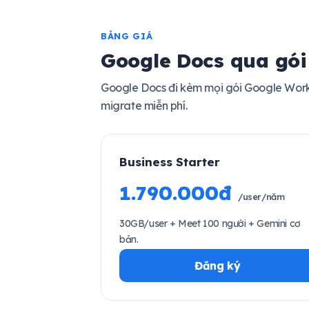
BẢNG GIÁ
Google Docs qua gó
Google Docs đi kèm mọi gói Google Work
migrate miễn phí.
Business Starter
1.790.000đ
/user/năm
30GB/user + Meet 100 người + Gemini cơ
bản.
Đăng ký