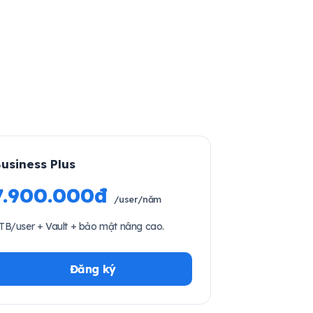
usiness Plus
7.900.000đ
/user/năm
TB/user + Vault + bảo mật nâng cao.
Đăng ký