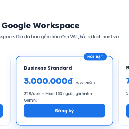
i Google Workspace
space. Giá đã bao gồm hóa đơn VAT, hỗ trợ kích hoạt và
B
Business Standard
3.000.000đ
/user/năm
5
2TB/user + Meet 150 người, ghi hình +
Gemini.
Đăng ký