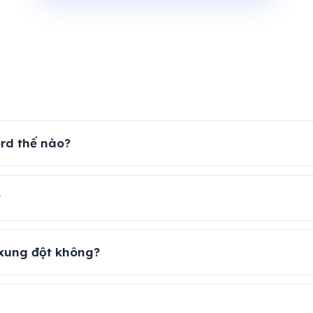
rd thế nào?
?
 xung đột không?