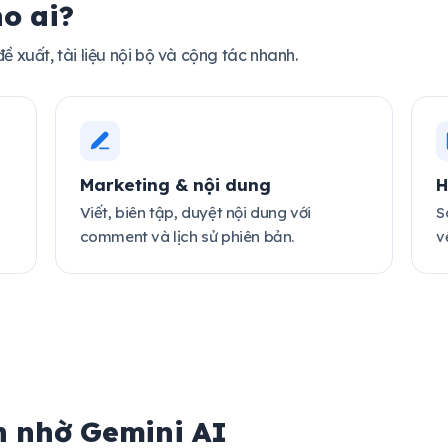
o ai?
 xuất, tài liệu nội bộ và cộng tác nhanh.
Marketing & nội dung
H
Viết, biên tập, duyệt nội dung với
S
comment và lịch sử phiên bản.
v
n nhờ Gemini AI