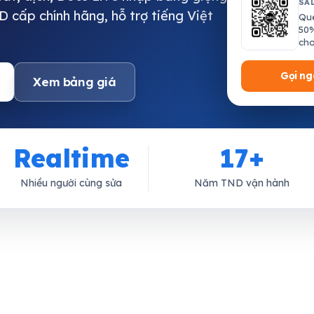
SA
D cấp chính hãng, hỗ trợ tiếng Việt
Qué
50
cho
Gọi ng
Xem bảng giá
Realtime
17+
Nhiều người cùng sửa
Năm TND vận hành