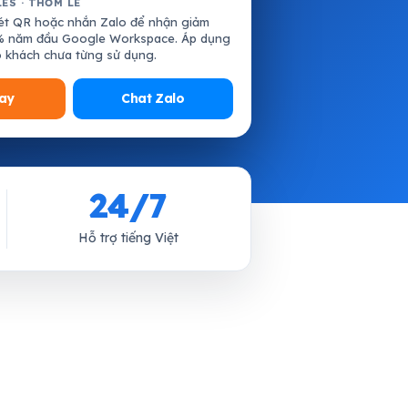
LES · THƠM LÊ
t QR hoặc nhắn Zalo để nhận giảm
% năm đầu Google Workspace. Áp dụng
 khách chưa từng sử dụng.
ay
Chat Zalo
24/7
Hỗ trợ tiếng Việt