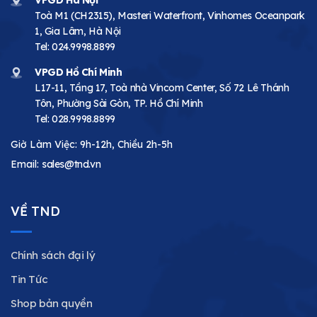
VPGD Hà Nội
Toà M1 (CH2315), Masteri Waterfront, Vinhomes Oceanpark
1, Gia Lâm, Hà Nội
Tel:
024.9998.8899
VPGD Hồ Chí Minh
L17-11, Tầng 17, Toà nhà Vincom Center, Số 72 Lê Thánh
Tôn, Phường Sài Gòn, TP. Hồ Chí Minh
Tel:
028.9998.8899
Giờ Làm Việc: 9h-12h, Chiều 2h-5h
Email:
sales@tnd.vn
VỀ TND
Chính sách đại lý
Tin Tức
Shop bản quyền