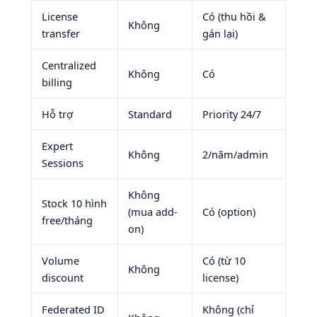
License
Có (thu hồi &
Không
transfer
gán lại)
Centralized
Không
Có
billing
Hỗ trợ
Standard
Priority 24/7
Expert
Không
2/năm/admin
Sessions
Không
Stock 10 hình
(mua add-
Có (option)
free/tháng
on)
Volume
Có (từ 10
Không
discount
license)
Federated ID
Không (chỉ