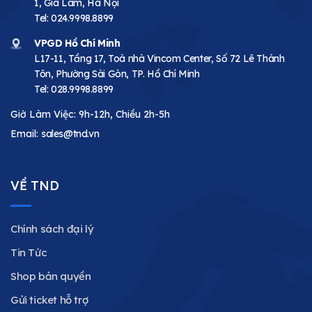
1, Gia Lâm, Hà Nội
Tel:
024.9998.8899
VPGD Hồ Chí Minh
L17-11, Tầng 17, Toà nhà Vincom Center, Số 72 Lê Thánh
Tôn, Phường Sài Gòn, TP. Hồ Chí Minh
Tel:
028.9998.8899
Giờ Làm Việc: 9h-12h, Chiều 2h-5h
Email:
sales@tnd.vn
VỀ TND
Chính sách đại lý
Tin Tức
Shop bản quyền
Gửi ticket hỗ trợ