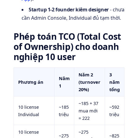
Startup 1-2 founder kiêm designer
- chưa
cần Admin Console, Individual đủ tạm thời.
Phép toán TCO (Total Cost
of Ownership) cho doanh
nghiệp 10 user
Năm 2
3
Năm
Phương án
(turnover
năm
1
20%)
tổng
~185 + 37
10 license
~185
~592
mua mới
Individual
triệu
triệu
= 222
10 license
~275
~275
~825