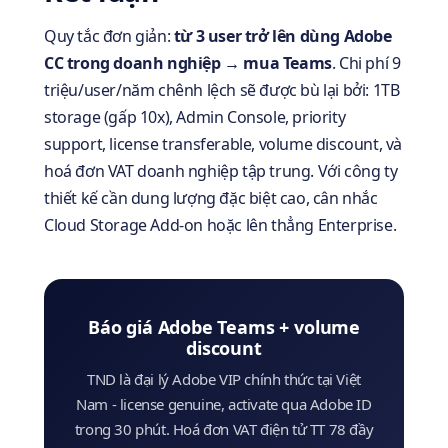
Quy tắc đơn giản:
từ 3 user trở lên dùng Adobe
CC trong doanh nghiệp → mua Teams
. Chi phí 9
triệu/user/năm chênh lệch sẽ được bù lại bởi: 1TB
storage (gấp 10x), Admin Console, priority
support, license transferable, volume discount, và
hoá đơn VAT doanh nghiệp tập trung. Với công ty
thiết kế cần dung lượng đặc biệt cao, cân nhắc
Cloud Storage Add-on hoặc lên thẳng Enterprise.
Báo giá Adobe Teams + volume
discount
TND là đại lý Adobe VIP chính thức tại Việt
Nam - license genuine, activate qua Adobe ID
trong 30 phút. Hoá đơn VAT điện tử TT 78 đầy