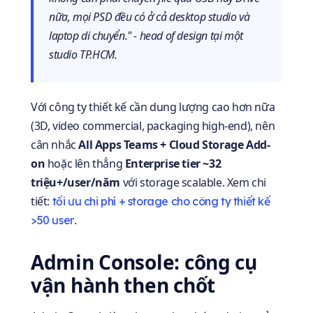
nữa, mọi PSD đều có ở cả desktop studio và
laptop di chuyển." - head of design tại một
studio TP.HCM.
Với công ty thiết kế cần dung lượng cao hơn nữa
(3D, video commercial, packaging high-end), nên
cân nhắc
All Apps Teams + Cloud Storage Add-
on
hoặc lên thẳng
Enterprise tier ~32
triệu+/user/năm
với storage scalable. Xem chi
tiết:
tối ưu chi phí + storage cho công ty thiết kế
.
>50 user
Admin Console: công cụ
vận hành then chốt