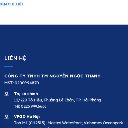
XEM CHI TIẾT
LIÊN HỆ
CÔNG TY TNHH TM NGUYỄN NGỌC THANH
MST: 0200994870
Trụ sở chính
12/220 Tô Hiệu, Phường Lê Chân, TP. Hải Phòng
Tel:
0225.999.6666
VPGD Hà Nội
Toà M1 (CH2315), Masteri Waterfront, Vinhomes Oceanpark