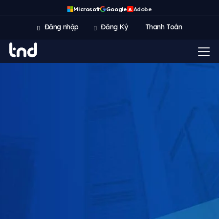
Microsoft
Google
Adobe
A
Đăng nhập
Đăng Ký
Thanh Toán