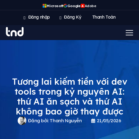
Microsoft
Google
Adobe
A
Đăng nhập
Đăng Ký
Thanh Toán
Tương lai kiếm tiền với dev
tools trong kỷ nguyên AI:
thứ AI ăn sạch và thứ AI
không bao giờ thay được
Đăng bởi:
Thanh Nguyễn
21/05/2026