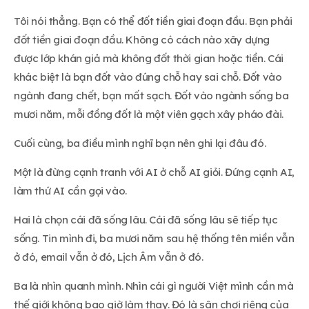
Tôi nói thẳng. Bạn có thể đốt tiền giai đoạn đầu. Bạn phải
đốt tiền giai đoạn đầu. Không có cách nào xây dựng
được lớp khán giả mà không đốt thời gian hoặc tiền. Cái
khác biệt là bạn đốt vào đúng chỗ hay sai chỗ. Đốt vào
ngành đang chết, bạn mất sạch. Đốt vào ngành sống ba
mươi năm, mỗi đồng đốt là một viên gạch xây pháo đài.
Cuối cùng, ba điều mình nghĩ bạn nên ghi lại đâu đó.
Một là đừng cạnh tranh với AI ở chỗ AI giỏi. Đứng cạnh AI,
làm thứ AI cần gọi vào.
Hai là chọn cái đã sống lâu. Cái đã sống lâu sẽ tiếp tục
sống. Tin mình đi, ba mươi năm sau hệ thống tên miền vẫn
ở đó, email vẫn ở đó, Lịch Âm vẫn ở đó.
Ba là nhìn quanh mình. Nhìn cái gì người Việt mình cần mà
thế giới không bao giờ làm thay. Đó là sân chơi riêng của