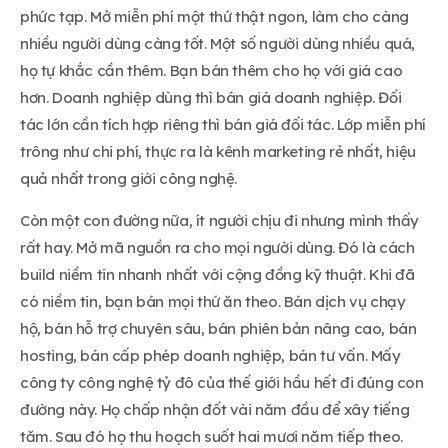
phức tạp. Mở miễn phí một thứ thật ngon, làm cho càng
nhiều người dùng càng tốt. Một số người dùng nhiều quá,
họ tự khắc cần thêm. Bạn bán thêm cho họ với giá cao
hơn. Doanh nghiệp dùng thì bán giá doanh nghiệp. Đối
tác lớn cần tích hợp riêng thì bán giá đối tác. Lớp miễn phí
trông như chi phí, thực ra là kênh marketing rẻ nhất, hiệu
quả nhất trong giới công nghệ.
Còn một con đường nữa, ít người chịu đi nhưng mình thấy
rất hay. Mở mã nguồn ra cho mọi người dùng. Đó là cách
build niềm tin nhanh nhất với cộng đồng kỹ thuật. Khi đã
có niềm tin, bạn bán mọi thứ ăn theo. Bán dịch vụ chạy
hộ, bán hỗ trợ chuyên sâu, bán phiên bản nâng cao, bán
hosting, bán cấp phép doanh nghiệp, bán tư vấn. Mấy
công ty công nghệ tỷ đô của thế giới hầu hết đi đúng con
đường này. Họ chấp nhận đốt vài năm đầu để xây tiếng
tăm. Sau đó họ thu hoạch suốt hai mươi năm tiếp theo.