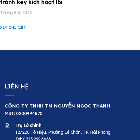
tránh key kích hoạt lỗi
Tháng 8 8, 2026
XEM CHI TIẾT
LIÊN HỆ
CÔNG TY TNHH TM NGUYỄN NGỌC THANH
MST: 0200994870
Trụ sở chính
12/220 Tô Hiệu, Phường Lê Chân, TP. Hải Phòng
Tel:
0225.999.6666