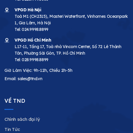
VPGD Hà Nội
Toà M1 (CH2315), Masteri Waterfront, Vinhomes Oceanpark
1, Gia Lâm, Hà Nội
Tel:
024.9998.8899
VPGD Hồ Chí Minh
L17-11, Tầng 17, Toà nhà Vincom Center, Số 72 Lê Thánh
Tôn, Phường Sài Gòn, TP. Hồ Chí Minh
Tel:
028.9998.8899
Giờ Làm Việc: 9h-12h, Chiều 2h-5h
Email:
sales@tnd.vn
VỀ TND
Chính sách đại lý
Tin Tức