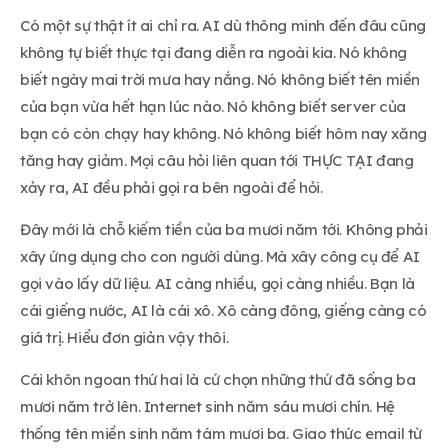
Có một sự thật ít ai chỉ ra. AI dù thông minh đến đâu cũng
không tự biết thực tại đang diễn ra ngoài kia. Nó không
biết ngày mai trời mưa hay nắng. Nó không biết tên miền
của bạn vừa hết hạn lúc nào. Nó không biết server của
bạn có còn chạy hay không. Nó không biết hôm nay xăng
tăng hay giảm. Mọi câu hỏi liên quan tới THỰC TẠI đang
xảy ra, AI đều phải gọi ra bên ngoài để hỏi.
Đây mới là chỗ kiếm tiền của ba mươi năm tới. Không phải
xây ứng dụng cho con người dùng. Mà xây công cụ để AI
gọi vào lấy dữ liệu. AI càng nhiều, gọi càng nhiều. Bạn là
cái giếng nước, AI là cái xô. Xô càng đông, giếng càng có
giá trị. Hiểu đơn giản vậy thôi.
Cái khôn ngoan thứ hai là cứ chọn những thứ đã sống ba
mươi năm trở lên. Internet sinh năm sáu mươi chín. Hệ
thống tên miền sinh năm tám mươi ba. Giao thức email từ