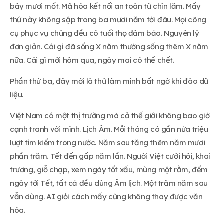
bảy mươi mốt. Mã hóa kết nối an toàn từ chín lăm. Mấy
thứ này không sập trong ba mươi năm tới đâu. Mọi công
cụ phục vụ chúng đều có tuổi thọ đảm bảo. Nguyên lý
đơn giản. Cái gì đã sống X năm thường sống thêm X năm
nữa. Cái gì mới hôm qua, ngày mai có thể chết.
Phần thứ ba, đây mới là thứ làm mình bất ngờ khi đào dữ
liệu.
Việt Nam có một thị trường mà cả thế giới không bao giờ
cạnh tranh với mình. Lịch Âm. Mỗi tháng có gần nửa triệu
lượt tìm kiếm trong nước. Năm sau tăng thêm năm mươi
phần trăm. Tết đến gấp năm lần. Người Việt cưới hỏi, khai
trương, giỗ chạp, xem ngày tốt xấu, mùng một rằm, đếm
ngày tới Tết, tất cả đều dùng Âm lịch. Một trăm năm sau
vẫn dùng. AI giỏi cách mấy cũng không thay được văn
hóa.