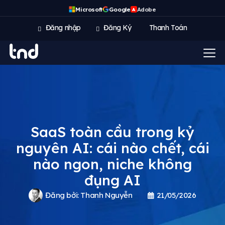
Microsoft
Google
Adobe
A
Đăng nhập
Đăng Ký
Thanh Toán
SaaS toàn cầu trong kỷ
nguyên AI: cái nào chết, cái
nào ngon, niche không
đụng AI
Đăng bởi:
Thanh Nguyễn
21/05/2026