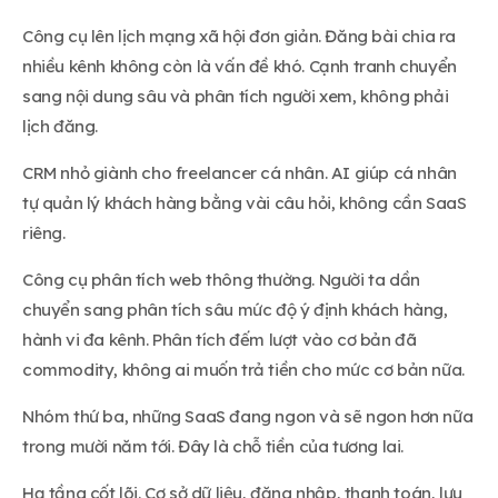
Công cụ lên lịch mạng xã hội đơn giản. Đăng bài chia ra
nhiều kênh không còn là vấn đề khó. Cạnh tranh chuyển
sang nội dung sâu và phân tích người xem, không phải
lịch đăng.
CRM nhỏ giành cho freelancer cá nhân. AI giúp cá nhân
tự quản lý khách hàng bằng vài câu hỏi, không cần SaaS
riêng.
Công cụ phân tích web thông thường. Người ta dần
chuyển sang phân tích sâu mức độ ý định khách hàng,
hành vi đa kênh. Phân tích đếm lượt vào cơ bản đã
commodity, không ai muốn trả tiền cho mức cơ bản nữa.
Nhóm thứ ba, những SaaS đang ngon và sẽ ngon hơn nữa
trong mười năm tới. Đây là chỗ tiền của tương lai.
Hạ tầng cốt lõi. Cơ sở dữ liệu, đăng nhập, thanh toán, lưu