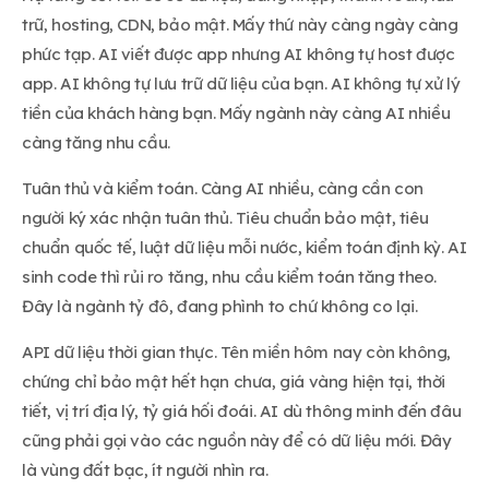
trữ, hosting, CDN, bảo mật. Mấy thứ này càng ngày càng
phức tạp. AI viết được app nhưng AI không tự host được
app. AI không tự lưu trữ dữ liệu của bạn. AI không tự xử lý
tiền của khách hàng bạn. Mấy ngành này càng AI nhiều
càng tăng nhu cầu.
Tuân thủ và kiểm toán. Càng AI nhiều, càng cần con
người ký xác nhận tuân thủ. Tiêu chuẩn bảo mật, tiêu
chuẩn quốc tế, luật dữ liệu mỗi nước, kiểm toán định kỳ. AI
sinh code thì rủi ro tăng, nhu cầu kiểm toán tăng theo.
Đây là ngành tỷ đô, đang phình to chứ không co lại.
API dữ liệu thời gian thực. Tên miền hôm nay còn không,
chứng chỉ bảo mật hết hạn chưa, giá vàng hiện tại, thời
tiết, vị trí địa lý, tỷ giá hối đoái. AI dù thông minh đến đâu
cũng phải gọi vào các nguồn này để có dữ liệu mới. Đây
là vùng đất bạc, ít người nhìn ra.