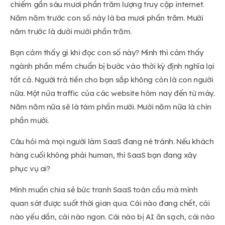
chiếm gần sáu mươi phần trăm lượng truy cập internet.
Năm năm trước con số này là ba mươi phần trăm. Mười
năm trước là dưới mười phần trăm.
Bạn cảm thấy gì khi đọc con số này? Mình thì cảm thấy
ngành phần mềm chuẩn bị bước vào thời kỳ định nghĩa lại
tất cả. Người trả tiền cho bạn sắp không còn là con người
nữa. Một nửa traffic của các website hôm nay đến từ máy.
Năm năm nữa sẽ là tám phần mười. Mười năm nữa là chín
phần mười.
Câu hỏi mà mọi người làm SaaS đang né tránh. Nếu khách
hàng cuối không phải human, thì SaaS bạn đang xây
phục vụ ai?
Mình muốn chia sẻ bức tranh SaaS toàn cầu mà mình
quan sát được suốt thời gian qua. Cái nào đang chết, cái
nào yếu dần, cái nào ngon. Cái nào bị AI ăn sạch, cái nào