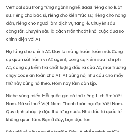
Vertical sâu trong từng ngành nghề. SaaS riêng cho luật
sư, riêng cho bác sĩ, riêng cho kiến trúc sư, riêng cho nông
dân, riêng cho người làm dịch vụ tang lễ. Chuyên sâu
càng tốt. Chuyên sâu là cách trốn thoát khỏi cuộc đua so
chính diện với AI.
Hạ tầng cho chính AI. Đây là mảng hoàn toàn mới. Công
cụ quan sát hành vi AI agent, công cụ kiểm soát chi phí
AI, công cụ kiểm tra chất lượng đầu ra của AI, môi trường
chạy code an toàn cho AI. AI bùng nổ, nhu cầu cho mấy
thứ này bùng nổ theo. Hôm nay làm còn kịp.
Niche vùng miền. Mỗi quốc gia có thứ riêng. Lịch âm Việt
Nam. Mã số thuế Việt Nam. Thanh toán nội địa Việt Nam.
Quy định pháp lý đặc thù từng nước. Nhà đầu tư quốc tế
không quan tâm. Bạn ở đây, bạn độc tôn.
Bây giờ về câu chuyện traffic. Đây là phần mình nghĩ ít