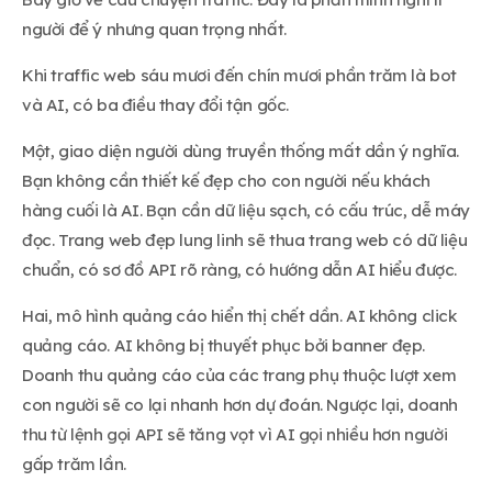
người để ý nhưng quan trọng nhất.
Khi traffic web sáu mươi đến chín mươi phần trăm là bot
và AI, có ba điều thay đổi tận gốc.
Một, giao diện người dùng truyền thống mất dần ý nghĩa.
Bạn không cần thiết kế đẹp cho con người nếu khách
hàng cuối là AI. Bạn cần dữ liệu sạch, có cấu trúc, dễ máy
đọc. Trang web đẹp lung linh sẽ thua trang web có dữ liệu
chuẩn, có sơ đồ API rõ ràng, có hướng dẫn AI hiểu được.
Hai, mô hình quảng cáo hiển thị chết dần. AI không click
quảng cáo. AI không bị thuyết phục bởi banner đẹp.
Doanh thu quảng cáo của các trang phụ thuộc lượt xem
con người sẽ co lại nhanh hơn dự đoán. Ngược lại, doanh
thu từ lệnh gọi API sẽ tăng vọt vì AI gọi nhiều hơn người
gấp trăm lần.