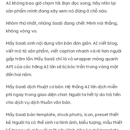
AI không bao giờ chạm tới. Bạn đọc xong, hãy nhìn lại
sản phẩm mình đang xây xem nó đứng ở chỗ nào.
Nhóm thứ nhất, những SaaS đang chết. Mình nói thẳng,
không vòng vo.
Mấy SaaS sinh nội dung văn bản đơn giản. AI viết blog,
viết mô tả sản phẩm, viết caption nhanh và rẻ hơn người
gấp trăm lần. Mấy SaaS chỉ là vỏ wrapper mỏng quanh
API của các hãng AI lớn sẽ bị bóc trần trong vòng một
đến hai năm.
Mấy SaaS dịch thuật cơ bản. Hệ thống AI lớn dịch miễn
phí ngay trong giao diện chat. Người ta hết lý do trả tiền
cho dịch vụ dịch thuần văn bản.
Mấy SaaS bán template, stock photo, icon, preset thiết
kế. Người ta có thể sinh ra hình ảnh, biểu tượng, mẫu thiết