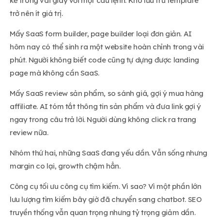
kế trong vài giây với một câu lệnh. Kho lưu trữ template
trở nên ít giá trị.
Mấy SaaS form builder, page builder loại đơn giản. AI
hôm nay có thể sinh ra một website hoàn chỉnh trong vài
phút. Người không biết code cũng tự dựng được landing
page mà không cần SaaS.
Mấy SaaS review sản phẩm, so sánh giá, gợi ý mua hàng
affiliate. AI tóm tắt thông tin sản phẩm và đưa link gợi ý
ngay trong câu trả lời. Người dùng không click ra trang
review nữa.
Nhóm thứ hai, những SaaS đang yếu dần. Vẫn sống nhưng
margin co lại, growth chậm hẳn.
Công cụ tối ưu công cụ tìm kiếm. Vì sao? Vì một phần lớn
lưu lượng tìm kiếm bây giờ đã chuyển sang chatbot. SEO
truyền thống vẫn quan trọng nhưng tỷ trọng giảm dần.