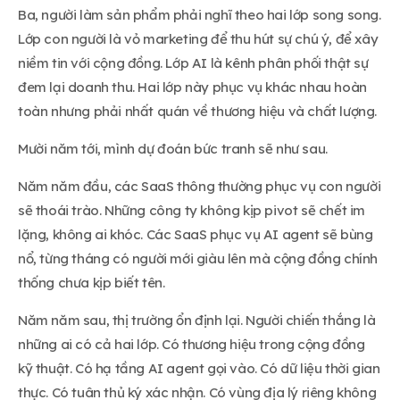
Ba, người làm sản phẩm phải nghĩ theo hai lớp song song.
Lớp con người là vỏ marketing để thu hút sự chú ý, để xây
niềm tin với cộng đồng. Lớp AI là kênh phân phối thật sự
đem lại doanh thu. Hai lớp này phục vụ khác nhau hoàn
toàn nhưng phải nhất quán về thương hiệu và chất lượng.
Mười năm tới, mình dự đoán bức tranh sẽ như sau.
Năm năm đầu, các SaaS thông thường phục vụ con người
sẽ thoái trào. Những công ty không kịp pivot sẽ chết im
lặng, không ai khóc. Các SaaS phục vụ AI agent sẽ bùng
nổ, từng tháng có người mới giàu lên mà cộng đồng chính
thống chưa kịp biết tên.
Năm năm sau, thị trường ổn định lại. Người chiến thắng là
những ai có cả hai lớp. Có thương hiệu trong cộng đồng
kỹ thuật. Có hạ tầng AI agent gọi vào. Có dữ liệu thời gian
thực. Có tuân thủ ký xác nhận. Có vùng địa lý riêng không