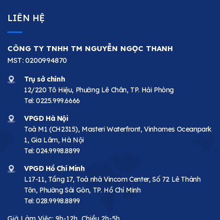
LIÊN HỆ
CÔNG TY TNHH TM NGUYỄN NGỌC THANH
MST: 0200994870
Trụ sở chính
12/220 Tô Hiệu, Phường Lê Chân, TP. Hải Phòng
Tel:
0225.999.6666
VPGD Hà Nội
Toà M1 (CH2315), Masteri Waterfront, Vinhomes Oceanpark
1, Gia Lâm, Hà Nội
Tel:
024.9998.8899
VPGD Hồ Chí Minh
L17-11, Tầng 17, Toà nhà Vincom Center, Số 72 Lê Thánh
Tôn, Phường Sài Gòn, TP. Hồ Chí Minh
Tel:
028.9998.8899
Giờ Làm Việc: 9h-12h, Chiều 2h-5h