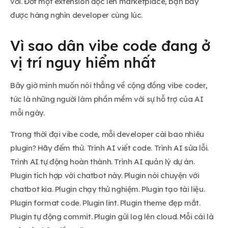
với. Đốt một extension độc lên marketplace, bạn bẫy
được hàng nghìn developer cùng lúc.
Vì sao dân vibe code đang ở
vị trí nguy hiểm nhất
Bây giờ mình muốn nói thẳng về cộng đồng vibe coder,
tức là những người làm phần mềm với sự hỗ trợ của AI
mỗi ngày.
Trong thời đại vibe code, mỗi developer cài bao nhiêu
plugin? Hãy đếm thử. Trình AI viết code. Trình AI sửa lỗi.
Trình AI tự động hoàn thành. Trình AI quản lý dự án.
Plugin tích hợp với chatbot này. Plugin nói chuyện với
chatbot kia. Plugin chạy thử nghiệm. Plugin tạo tài liệu.
Plugin format code. Plugin lint. Plugin theme đẹp mắt.
Plugin tự động commit. Plugin gửi log lên cloud. Mỗi cái là