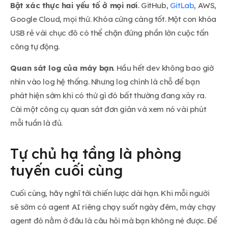
Bật xác thực hai yếu tố ở mọi nơi
. GitHub,
GitLab
, AWS,
Google Cloud, mọi thứ. Khóa cứng càng tốt. Một con khóa
USB rẻ vài chục đô có thể chặn đứng phần lớn cuộc tấn
công tự động.
Quan sát log của máy bạn
. Hầu hết dev không bao giờ
nhìn vào log hệ thống. Nhưng log chính là chỗ để bạn
phát hiện sớm khi có thứ gì đó bất thường đang xảy ra.
Cài một công cụ quan sát đơn giản và xem nó vài phút
mỗi tuần là đủ.
Tự chủ hạ tầng là phòng
tuyến cuối cùng
Cuối cùng, hãy nghĩ tới chiến lược dài hạn. Khi mỗi người
sẽ sớm có agent AI riêng chạy suốt ngày đêm, máy chạy
agent đó nằm ở đâu là câu hỏi mà bạn không né được. Để