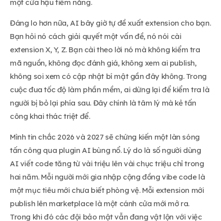
một cửa hậu tiềm năng.
Đáng lo hơn nữa, AI bây giờ tự đề xuất extension cho bạn.
Bạn hỏi nó cách giải quyết một vấn đề, nó nói cài
extension X, Y, Z. Bạn cài theo lời nó mà không kiểm tra
mã nguồn, không đọc đánh giá, không xem ai publish,
không soi xem có cập nhật bí mật gần đây không. Trong
cuộc đua tốc độ làm phần mềm, ai dừng lại để kiểm tra là
người bị bỏ lại phía sau. Đây chính là tâm lý mà kẻ tấn
công khai thác triệt để.
Mình tin chắc 2026 và 2027 sẽ chứng kiến một làn sóng
tấn công qua plugin AI bùng nổ. Lý do là số người dùng
AI viết code tăng từ vài triệu lên vài chục triệu chỉ trong
hai năm. Mỗi người mới gia nhập cộng đồng vibe code là
một mục tiêu mới chưa biết phòng vệ. Mỗi extension mới
publish lên marketplace là một cánh cửa mới mở ra.
Trong khi đó các đội bảo mật vẫn đang vật lộn với việc