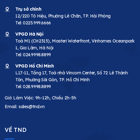
Trụ sở chính
12/220 Tô Hiệu, Phường Lê Chân, TP. Hải Phòng
Tel:
0225.999.6666
VPGD Hà Nội
Toà M1 (CH2315), Masteri Waterfront, Vinhomes Oceanpark
1, Gia Lâm, Hà Nội
Tel:
024.9998.8899
VPGD Hồ Chí Minh
L17-11, Tầng 17, Toà nhà Vincom Center, Số 72 Lê Thánh
Tôn, Phường Sài Gòn, TP. Hồ Chí Minh
Tel:
028.9998.8899
Giờ Làm Việc: 9h-12h, Chiều 2h-5h
Email:
sales@tnd.vn
VỀ TND