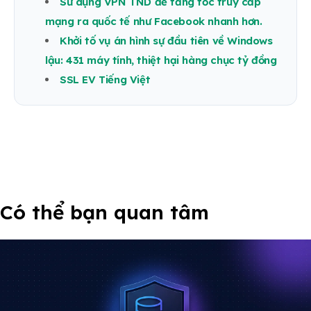
Sử dụng VPN TND để tăng tốc truy cấp
mạng ra quốc tế như Facebook nhanh hơn.
Khởi tố vụ án hình sự đầu tiên về Windows
lậu: 431 máy tính, thiệt hại hàng chục tỷ đồng
SSL EV Tiếng Việt
Có thể bạn quan tâm