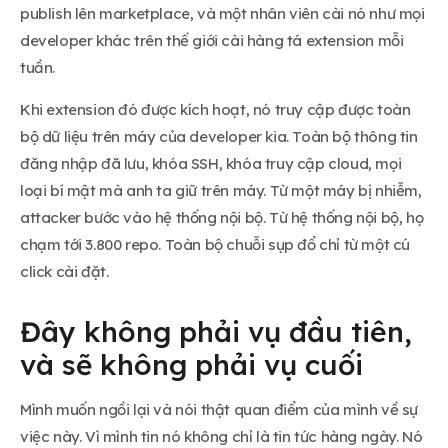
publish lên marketplace, và một nhân viên cài nó như mọi
developer khác trên thế giới cài hàng tá extension mỗi
tuần.
Khi extension đó được kích hoạt, nó truy cập được toàn
bộ dữ liệu trên máy của developer kia. Toàn bộ thông tin
đăng nhập đã lưu, khóa SSH, khóa truy cập cloud, mọi
loại bí mật mà anh ta giữ trên máy. Từ một máy bị nhiễm,
attacker bước vào hệ thống nội bộ. Từ hệ thống nội bộ, họ
chạm tới 3.800 repo. Toàn bộ chuỗi sụp đổ chỉ từ một cú
click cài đặt.
Đây không phải vụ đầu tiên,
và sẽ không phải vụ cuối
Mình muốn ngồi lại và nói thật quan điểm của mình về sự
việc này. Vì mình tin nó không chỉ là tin tức hàng ngày. Nó