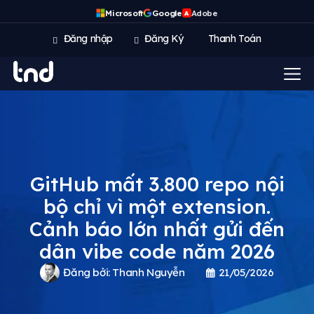
Microsoft
Google
Adobe
A
Đăng nhập
Đăng Ký
Thanh Toán
GitHub mất 3.800 repo nội
bộ chỉ vì một extension.
Cảnh báo lớn nhất gửi đến
dân vibe code năm 2026
Đăng bởi:
Thanh Nguyễn
21/05/2026