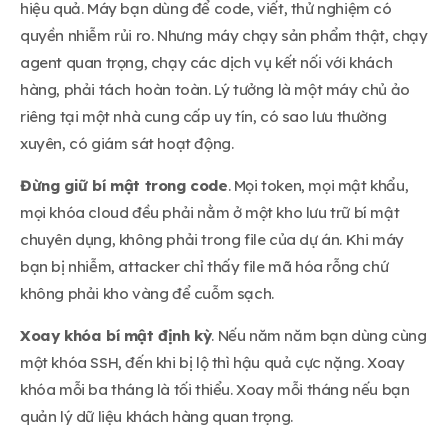
hiệu quả. Máy bạn dùng để code, viết, thử nghiệm có
quyền nhiễm rủi ro. Nhưng máy chạy sản phẩm thật, chạy
agent quan trọng, chạy các dịch vụ kết nối với khách
hàng, phải tách hoàn toàn. Lý tưởng là một máy chủ ảo
riêng tại một nhà cung cấp uy tín, có sao lưu thường
xuyên, có giám sát hoạt động.
Đừng giữ bí mật trong code
. Mọi token, mọi mật khẩu,
mọi khóa cloud đều phải nằm ở một kho lưu trữ bí mật
chuyên dụng, không phải trong file của dự án. Khi máy
bạn bị nhiễm, attacker chỉ thấy file mã hóa rỗng chứ
không phải kho vàng để cuỗm sạch.
Xoay khóa bí mật định kỳ
. Nếu năm năm bạn dùng cùng
một khóa SSH, đến khi bị lộ thì hậu quả cực nặng. Xoay
khóa mỗi ba tháng là tối thiểu. Xoay mỗi tháng nếu bạn
quản lý dữ liệu khách hàng quan trọng.