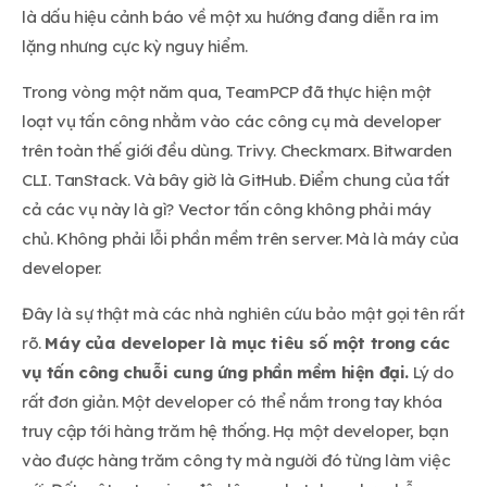
là dấu hiệu cảnh báo về một xu hướng đang diễn ra im
lặng nhưng cực kỳ nguy hiểm.
Trong vòng một năm qua, TeamPCP đã thực hiện một
loạt vụ tấn công nhằm vào các công cụ mà developer
trên toàn thế giới đều dùng. Trivy. Checkmarx. Bitwarden
CLI. TanStack. Và bây giờ là GitHub. Điểm chung của tất
cả các vụ này là gì? Vector tấn công không phải máy
chủ. Không phải lỗi phần mềm trên server. Mà là máy của
developer.
Đây là sự thật mà các nhà nghiên cứu bảo mật gọi tên rất
rõ.
Máy của developer là mục tiêu số một trong các
vụ tấn công chuỗi cung ứng phần mềm hiện đại.
Lý do
rất đơn giản. Một developer có thể nắm trong tay khóa
truy cập tới hàng trăm hệ thống. Hạ một developer, bạn
vào được hàng trăm công ty mà người đó từng làm việc