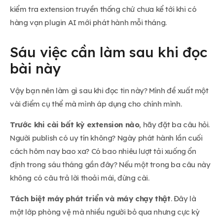
kiểm tra extension truyền thống chứ chưa kể tới khi có
hàng vạn plugin AI mới phát hành mỗi tháng.
Sáu việc cần làm sau khi đọc
bài này
Vậy bạn nên làm gì sau khi đọc tin này? Mình đề xuất một
vài điểm cụ thể mà mình áp dụng cho chính mình.
Trước khi cài bất kỳ extension nào
, hãy đặt ba câu hỏi.
Người publish có uy tín không? Ngày phát hành lần cuối
cách hôm nay bao xa? Có bao nhiêu lượt tải xuống ổn
định trong sáu tháng gần đây? Nếu một trong ba câu này
không có câu trả lời thoải mái, đừng cài.
Tách biệt máy phát triển và máy chạy thật
. Đây là
một lớp phòng vệ mà nhiều người bỏ qua nhưng cực kỳ