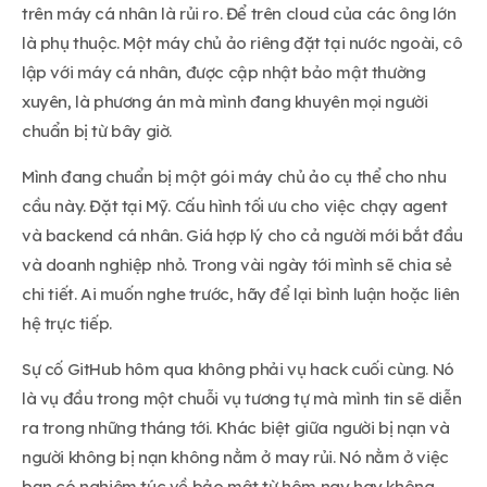
trên máy cá nhân là rủi ro. Để trên cloud của các ông lớn
là phụ thuộc. Một máy chủ ảo riêng đặt tại nước ngoài, cô
lập với máy cá nhân, được cập nhật bảo mật thường
xuyên, là phương án mà mình đang khuyên mọi người
chuẩn bị từ bây giờ.
Mình đang chuẩn bị một gói máy chủ ảo cụ thể cho nhu
cầu này. Đặt tại Mỹ. Cấu hình tối ưu cho việc chạy agent
và backend cá nhân. Giá hợp lý cho cả người mới bắt đầu
và doanh nghiệp nhỏ. Trong vài ngày tới mình sẽ chia sẻ
chi tiết. Ai muốn nghe trước, hãy để lại bình luận hoặc liên
hệ trực tiếp.
Sự cố GitHub hôm qua không phải vụ hack cuối cùng. Nó
là vụ đầu trong một chuỗi vụ tương tự mà mình tin sẽ diễn
ra trong những tháng tới. Khác biệt giữa người bị nạn và
người không bị nạn không nằm ở may rủi. Nó nằm ở việc
bạn có nghiêm túc về bảo mật từ hôm nay hay không.