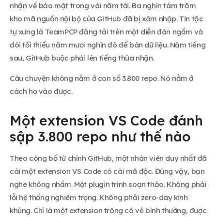
nhận về bảo mật trong vài năm tới. Ba nghìn tám trăm
kho mã nguồn nội bộ của GitHub đã bị xâm nhập. Tin tặc
tự xưng là TeamPCP đăng tải trên một diễn đàn ngầm và
đòi tối thiểu năm mươi nghìn đô để bán dữ liệu. Năm tiếng
sau, GitHub buộc phải lên tiếng thừa nhận.
Câu chuyện không nằm ở con số 3.800 repo. Nó nằm ở
cách họ vào được.
Một extension VS Code đánh
sập 3.800 repo như thế nào
Theo công bố từ chính GitHub, một nhân viên duy nhất đã
cài một extension VS Code có cài mã độc. Đúng vậy, bạn
nghe không nhầm. Một plugin trình soạn thảo. Không phải
lỗi hệ thống nghiêm trọng. Không phải zero-day kinh
khủng. Chỉ là một extension trông có vẻ bình thường, được