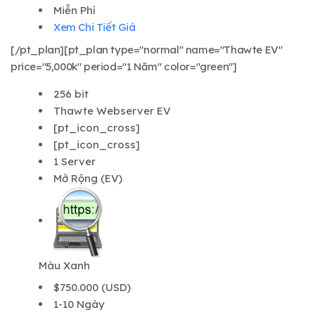
Miễn Phí
Xem Chi Tiết Giá
[/pt_plan][pt_plan type="normal" name="Thawte EV"
price="5,000k" period="1 Năm" color="green"]
256 bit
Thawte Webserver EV
[pt_icon_cross]
[pt_icon_cross]
1 Server
Mở Rộng (EV)
Màu Xanh
$750.000 (USD)
1-10 Ngày