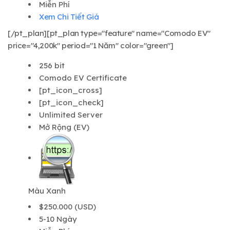
Miễn Phí
Xem Chi Tiết Giá
[/pt_plan][pt_plan type="feature" name="Comodo EV"
price="4,200k" period="1 Năm" color="green"]
256 bit
Comodo EV Certificate
[pt_icon_cross]
[pt_icon_check]
Unlimited Server
Mở Rộng (EV)
Màu Xanh
$250.000 (USD)
5-10 Ngày