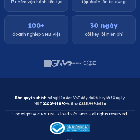
17+ năm vận hành liên tục
tập đoàn lớn tin dùng
100+
30 ngày
doanh nghiệp SMB Việt
đổi key lỗi miễn phí
Bản quyền chính hãng
Hóa đơn VAT đầy đủ
Đổi key lỗi 30 ngày
MST
0200994870
Hotline
0225.999.6666
Copyright © 2026 TND Cloud Việt Nam - All rights reserved.