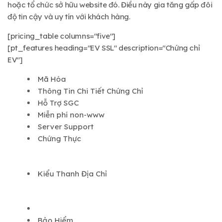
hoặc tổ chức sở hữu website đó. Điều này gia tăng gấp đôi
độ tin cậy và uy tín với khách hàng.
[pricing_table columns="five"]
[pt_features heading="EV SSL" description="Chứng chỉ
EV"]
Mã Hóa
Thông Tin Chi Tiết Chứng Chỉ
Hỗ Trợ SGC
Miễn phí non-www
Server Support
Chứng Thực
Kiểu Thanh Địa Chỉ
Bảo Hiểm