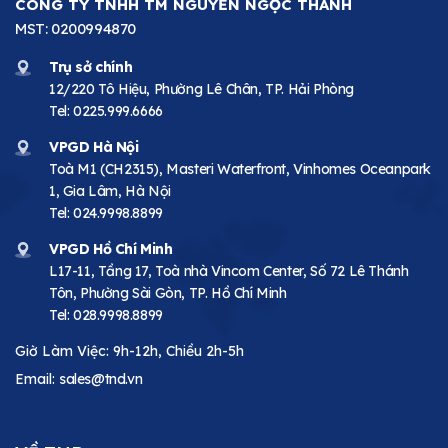
CÔNG TY TNHH TM NGUYỄN NGỌC THANH
MST: 0200994870
Trụ sở chính
12/220 Tô Hiệu, Phường Lê Chân, TP. Hải Phòng
Tel:
0225.999.6666
VPGD Hà Nội
Toà M1 (CH2315), Masteri Waterfront, Vinhomes Oceanpark
1, Gia Lâm, Hà Nội
Tel:
024.9998.8899
VPGD Hồ Chí Minh
L17-11, Tầng 17, Toà nhà Vincom Center, Số 72 Lê Thánh
Tôn, Phường Sài Gòn, TP. Hồ Chí Minh
Tel:
028.9998.8899
Giờ Làm Việc: 9h-12h, Chiều 2h-5h
Email:
sales@tnd.vn