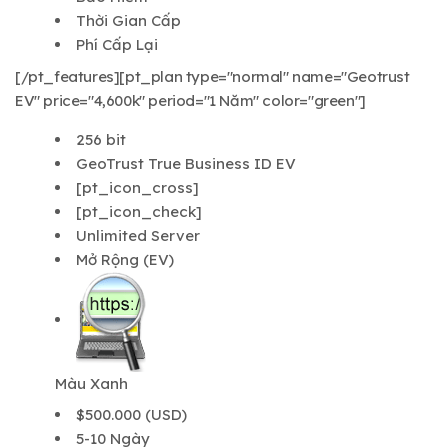
Thời Gian Cấp
Phí Cấp Lại
[/pt_features][pt_plan type="normal" name="Geotrust
EV" price="4,600k" period="1 Năm" color="green"]
256 bit
GeoTrust True Business ID EV
[pt_icon_cross]
[pt_icon_check]
Unlimited Server
Mở Rộng (EV)
Màu Xanh
$500.000 (USD)
5-10 Ngày