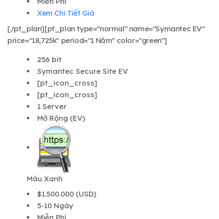
Miễn Phí
Xem Chi Tiết Giá
[/pt_plan][pt_plan type="normal" name="Symantec EV"
price="18,725k" period="1 Năm" color="green"]
256 bit
Symantec Secure Site EV
[pt_icon_cross]
[pt_icon_cross]
1 Server
Mở Rộng (EV)
Màu Xanh
$1.500.000 (USD)
5-10 Ngày
Miễn Phí