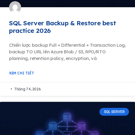
SQL Server Backup & Restore best
practice 2026
Chiến lược backup Full + Differential + Transaction Log,
backup TO URL lên Azure Blob / S3, RPO/RTO
planning, retention policy, encryption, và
XEM CHI TIẾT
Tháng 7 4, 2026
SQL SERVER