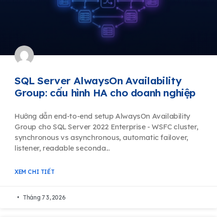
SQL Server AlwaysOn Availability
Group: cấu hình HA cho doanh nghiệp
Hướng dẫn end-to-end setup AlwaysOn Availability
Group cho SQL Server 2022 Enterprise - WSFC cluster,
synchronous vs asynchronous, automatic failover,
listener, readable seconda...
XEM CHI TIẾT
Tháng 7 3, 2026