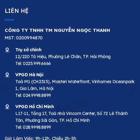
LIÊN HỆ
CÔNG TY TNHH TM NGUYỄN NGỌC THANH
MST: 0200994870
Trụ sở chính
12/220 Tô Hiệu, Phường Lê Chân, TP. Hải Phòng
Tel:
0225.999.6666
VPGD Hà Nội
Toà M1 (CH2315), Masteri Waterfront, Vinhomes Oceanpark
1, Gia Lâm, Hà Nội
Tel:
024.9998.8899
VPGD Hồ Chí Minh
L17-11, Tầng 17, Toà nhà Vincom Center, Số 72 Lê Thánh
Tôn, Phường Sài Gòn, TP. Hồ Chí Minh
Tel:
028.9998.8899
Giờ Làm Việc: 9h-12h, Chiều 2h-5h