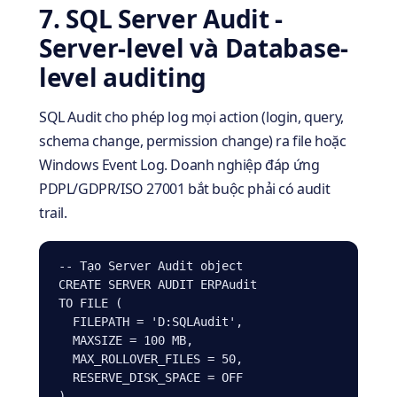
7. SQL Server Audit -
Server-level và Database-
level auditing
SQL Audit cho phép log mọi action (login, query,
schema change, permission change) ra file hoặc
Windows Event Log. Doanh nghiệp đáp ứng
PDPL/GDPR/ISO 27001 bắt buộc phải có audit
trail.
-- Tạo Server Audit object

CREATE SERVER AUDIT ERPAudit

TO FILE (

  FILEPATH = 'D:SQLAudit',

  MAXSIZE = 100 MB,

  MAX_ROLLOVER_FILES = 50,

  RESERVE_DISK_SPACE = OFF

)
