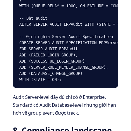
WITH (QUEUE_DELAY = 1000, ON_FAILURE = CONTINUE)
-- Bật audit

ALTER SERVER AUDIT ERPAudit WITH (STATE = ON);

-- Định nghĩa Server Audit Specification

CREATE SERVER AUDIT SPECIFICATION ERPServerSpec

FOR SERVER AUDIT ERPAudit

ADD (FAILED_LOGIN_GROUP),

ADD (SUCCESSFUL_LOGIN_GROUP),

ADD (SERVER_ROLE_MEMBER_CHANGE_GROUP),

ADD (DATABASE_CHANGE_GROUP)

WITH (STATE = ON);
Audit Server-level đầy đủ chỉ có ở Enterprise.
Standard có Audit Database-level nhưng giới hạn
hơn về group event được track.
8. Compliance landscape -