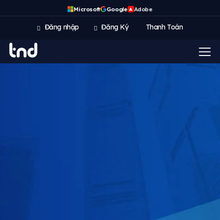
Microsoft
Google
Adobe
A
Đăng nhập
Đăng Ký
Thanh Toán