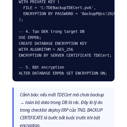
WITH PRIVATE KEY (

  FILE = 'C:TDEBackupTDECert.pvk',

  ENCRYPTION BY PASSWORD = 'BackupP@ss!2026'

);

-- 4. Tạo DEK trong target DB

USE ERPDb;

CREATE DATABASE ENCRYPTION KEY

WITH ALGORITHM = AES_256

ENCRYPTION BY SERVER CERTIFICATE TDECert;

-- 5. Bật encryption

ALTER DATABASE ERPDb SET ENCRYPTION ON;
Cảnh báo: nếu mất TDECert mà chưa backup
→ toàn bộ data trong DB là rác. Đây là lý do
trong checklist deploy ERP của TND, BACKUP
CERTIFICATE là bước bắt buộc trước khi bật
encryption.