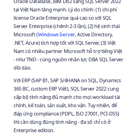
Oracle Database, IBM Db2 sang SQL Server 2022
tại Việt Nam tăng mạnh. Lý do chính: (1) chi phí
license Oracle Enterprise quá cao so với SQL
Server Enterprise (chênh 2-3 lần), (2) hệ sinh thái
Microsoft (
, Active Directory,
Windows Server
.NET, Azure) tích hợp tốt với SQL Server, (3) Việt
Nam có nhiều partner Microsoft hỗ trợ tiếng Việt
- như TND - cùng nguồn nhân lực DBA SQL Server
dồi dào.
Với ERP (SAP B1, SAP S/4HANA on SQL, Dynamics
365 BC, custom ERP Việt), SQL Server 2022 cung
cấp bộ tính năng đủ mạnh cho mọi workload tài
chính, kế toán, sản xuất, kho vận. Tuy nhiên, để
đáp ứng compliance (PDPL, ISO 27001, PCI-DSS)
thì cần dùng đúng tính năng - đa số chỉ có ở
Enterprise edition.