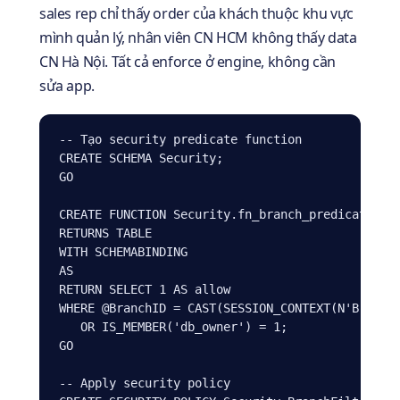
sales rep chỉ thấy order của khách thuộc khu vực
mình quản lý, nhân viên CN HCM không thấy data
CN Hà Nội. Tất cả enforce ở engine, không cần
sửa app.
-- Tạo security predicate function

CREATE SCHEMA Security;

GO

CREATE FUNCTION Security.fn_branch_predicate(@Br
RETURNS TABLE

WITH SCHEMABINDING

AS

RETURN SELECT 1 AS allow

WHERE @BranchID = CAST(SESSION_CONTEXT(N'BranchI
   OR IS_MEMBER('db_owner') = 1;

GO

-- Apply security policy
