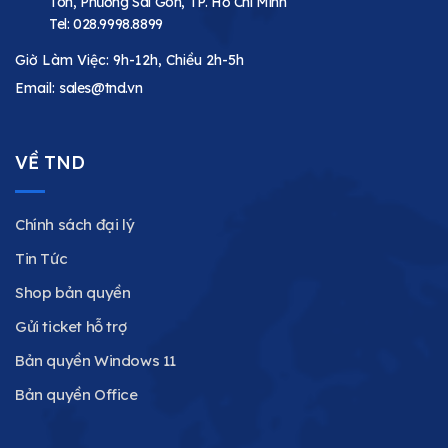
Tôn, Phường Sài Gòn, TP. Hồ Chí Minh
Tel:
028.9998.8899
Giờ Làm Việc: 9h-12h, Chiều 2h-5h
Email:
sales@tnd.vn
VỀ TND
Chính sách đại lý
Tin Tức
Shop bản quyền
Gửi ticket hỗ trợ
Bản quyền Windows 11
Bản quyền Office