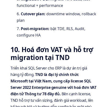
functional + performance
Cutover plan:
downtime window, rollback
plan
Post-migration:
bật TDE, RLS, Audit,
configure HA
10. Hoá đơn VAT và hỗ trợ
migration tại TND
Triển khai SQL Server cho ERP là dự án trị giá
hàng tỷ đồng.
TND là đại lý chính thức
Microsoft tại Việt Nam, cung cấp license SQL
Server 2022 Enterprise genuine với hoá đơn VAT
điện tử Thông tư 78 đầy đủ.
Bên cạnh license,
TND hỗ trợ tư vấn sizing, đánh giá workload, lên
kế hoạch HA và hướng dẫn config bảo mật phù