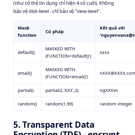
(như số thẻ tín dụng chỉ hiện 4 số cuối). Không
bảo vệ disk-level - chỉ bảo vệ "view-level".
Mask
Kết quả với
Cú pháp
function
'
nguyenvana@t
MASKED WITH
default()
xxxx
(FUNCTION='default()')
MASKED WITH
email()
nXXX@XXXX.co
(FUNCTION='email()')
partial()
partial(2,'XXX',2)
ngXXXvn
random()
random(1,99)
random integer
5. Transparent Data
Encryption (TDE) - encrypt