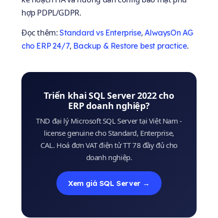
hợp PDPL/GDPR.
Đọc thêm:
,
Standard vs Enterprise
AlwaysOn AG
,
.
cho ERP 24/7
Backup & Restore best practice
Triển khai SQL Server 2022 cho
ERP doanh nghiệp?
TND đại lý Microsoft SQL Server tại Việt Nam -
license genuine cho Standard, Enterprise,
CAL. Hoá đơn VAT điện tử TT 78 đầy đủ cho
doanh nghiệp.
Xem giá SQL Server →