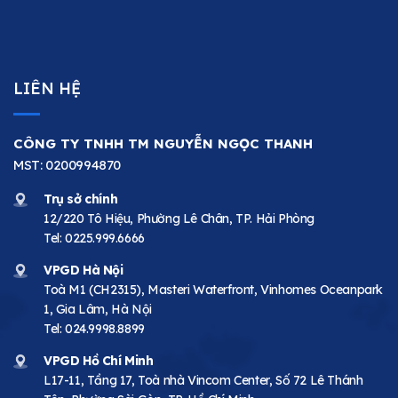
LIÊN HỆ
CÔNG TY TNHH TM NGUYỄN NGỌC THANH
MST: 0200994870
Trụ sở chính
12/220 Tô Hiệu, Phường Lê Chân, TP. Hải Phòng
Tel:
0225.999.6666
VPGD Hà Nội
Toà M1 (CH2315), Masteri Waterfront, Vinhomes Oceanpark
1, Gia Lâm, Hà Nội
Tel:
024.9998.8899
VPGD Hồ Chí Minh
L17-11, Tầng 17, Toà nhà Vincom Center, Số 72 Lê Thánh