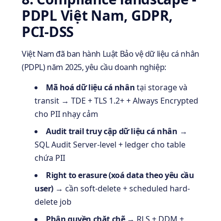
PDPL Việt Nam, GDPR,
PCI-DSS
Việt Nam đã ban hành Luật Bảo vệ dữ liệu cá nhân
(PDPL) năm 2025, yêu cầu doanh nghiệp:
Mã hoá dữ liệu cá nhân
tại storage và
transit → TDE + TLS 1.2+ + Always Encrypted
cho PII nhạy cảm
Audit trail truy cập dữ liệu cá nhân
→
SQL Audit Server-level + ledger cho table
chứa PII
Right to erasure (xoá data theo yêu cầu
user)
→ cần soft-delete + scheduled hard-
delete job
Phân quyền chặt chẽ
→ RLS + DDM +