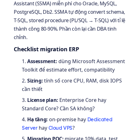
Assistant (SSMA) miễn phí cho Oracle, MySQL,
PostgreSQL, Db2. SSMA tự động convert schema,
T-SQL, stored procedure (PL/SQL → T-SQL) với tỉ lệ
thành công 80-90%. Phần còn lại cần DBA tinh
chỉnh.
Checklist migration ERP
Assessment:
dùng Microsoft Assessment
Toolkit để estimate effort, compatibility
Sizing:
tính số core CPU, RAM, disk IOPS
cần thiết
License plan:
Enterprise Core hay
Standard Core? Cần SA không?
Hạ tầng:
on-premise hay
Dedicated
hay
?
Server
Cloud VPS
Migration POC:
migrate 10% data, test