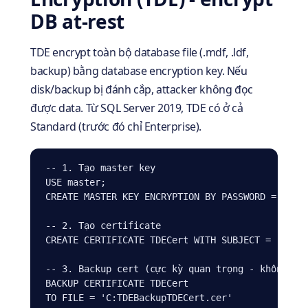
DB at-rest
TDE encrypt toàn bộ database file (.mdf, .ldf,
backup) bằng database encryption key. Nếu
disk/backup bị đánh cắp, attacker không đọc
được data. Từ SQL Server 2019, TDE có ở cả
Standard (trước đó chỉ Enterprise).
-- 1. Tạo master key

USE master;

CREATE MASTER KEY ENCRYPTION BY PASSWORD = 'Stro
-- 2. Tạo certificate

CREATE CERTIFICATE TDECert WITH SUBJECT = 'TDE C
-- 3. Backup cert (cực kỳ quan trọng - không có 
BACKUP CERTIFICATE TDECert

TO FILE = 'C:TDEBackupTDECert.cer'
