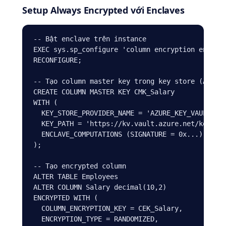
Setup Always Encrypted với Enclaves
-- Bật enclave trên instance

EXEC sys.sp_configure 'column encryption enclave
RECONFIGURE;

-- Tạo column master key trong key store (AKV ho
CREATE COLUMN MASTER KEY CMK_Salary

WITH (

  KEY_STORE_PROVIDER_NAME = 'AZURE_KEY_VAULT',

  KEY_PATH = 'https://kv.vault.azure.net/keys/cm
  ENCLAVE_COMPUTATIONS (SIGNATURE = 0x...)

);

-- Tạo encrypted column

ALTER TABLE Employees

ALTER COLUMN Salary decimal(10,2)

ENCRYPTED WITH (

  COLUMN_ENCRYPTION_KEY = CEK_Salary,

  ENCRYPTION_TYPE = RANDOMIZED,
