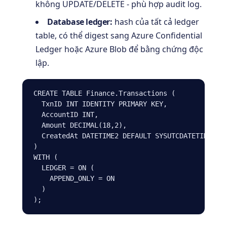
không UPDATE/DELETE - phù hợp audit log.
Database ledger:
hash của tất cả ledger
table, có thể digest sang Azure Confidential
Ledger hoặc Azure Blob để bằng chứng độc
lập.
CREATE TABLE Finance.Transactions (

  TxnID INT IDENTITY PRIMARY KEY,

  AccountID INT,

  Amount DECIMAL(18,2),

  CreatedAt DATETIME2 DEFAULT SYSUTCDATETIME()

)

WITH (

  LEDGER = ON (

    APPEND_ONLY = ON

  )

);