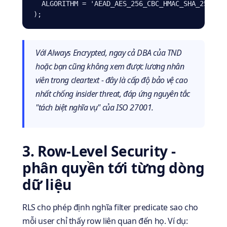
  ALGORITHM = 'AEAD_AES_256_CBC_HMAC_SHA_256'

);
Với Always Encrypted, ngay cả DBA của TND
hoặc bạn cũng không xem được lương nhân
viên trong cleartext - đây là cấp độ bảo vệ cao
nhất chống insider threat, đáp ứng nguyên tắc
"tách biệt nghĩa vụ" của ISO 27001.
3. Row-Level Security -
phân quyền tới từng dòng
dữ liệu
RLS cho phép định nghĩa filter predicate sao cho
mỗi user chỉ thấy row liên quan đến họ. Ví dụ: