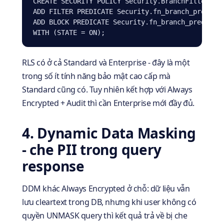
CREATE SECURITY POLICY Security.BranchFilter

ADD FILTER PREDICATE Security.fn_branch_predicat
ADD BLOCK PREDICATE Security.fn_branch_predicate
WITH (STATE = ON);
RLS có ở cả Standard và Enterprise - đây là một
trong số ít tính năng bảo mật cao cấp mà
Standard cũng có. Tuy nhiên kết hợp với Always
Encrypted + Audit thì cần Enterprise mới đầy đủ.
4. Dynamic Data Masking
- che PII trong query
response
DDM khác Always Encrypted ở chỗ: dữ liệu vẫn
lưu cleartext trong DB, nhưng khi user không có
quyền UNMASK query thì kết quả trả về bị che