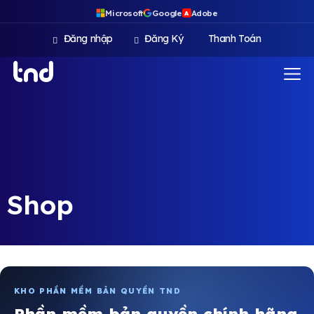
Microsoft
Google
Adobe
A
Đăng nhập
Đăng Ký
Thanh Toán
Shop
KHO PHẦN MỀM BẢN QUYỀN TND
Phần mềm bản quyền chính hãng