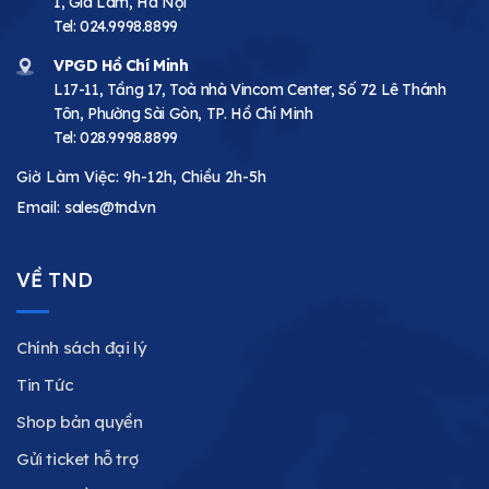
1, Gia Lâm, Hà Nội
Tel:
024.9998.8899
VPGD Hồ Chí Minh
L17-11, Tầng 17, Toà nhà Vincom Center, Số 72 Lê Thánh
Tôn, Phường Sài Gòn, TP. Hồ Chí Minh
Tel:
028.9998.8899
Giờ Làm Việc: 9h-12h, Chiều 2h-5h
Email:
sales@tnd.vn
VỀ TND
Chính sách đại lý
Tin Tức
Shop bản quyền
Gửi ticket hỗ trợ