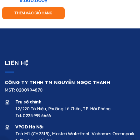
6.000.000
₫
THÊM VÀO GIỎ HÀNG
LIÊN HỆ
CÔNG TY TNHH TM NGUYỄN NGỌC THANH
MST: 0200994870
Trụ sở chính
12/220 Tô Hiệu, Phường Lê Chân, TP. Hải Phòng
Tel:
0225.999.6666
VPGD Hà Nội
Toà M1 (CH2315), Masteri Waterfront, Vinhomes Oceanpark