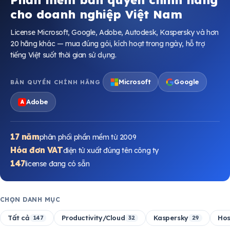
cho doanh nghiệp Việt Nam
License Microsoft, Google, Adobe, Autodesk, Kaspersky và hơn
20 hãng khác — mua đúng gói, kích hoạt trong ngày, hỗ trợ
tiếng Việt suốt thời gian sử dụng.
Microsoft
Google
BẢN QUYỀN CHÍNH HÃNG
Adobe
A
17 năm
phân phối phần mềm từ 2009
Hóa đơn VAT
điện tử xuất đúng tên công ty
147
license đang có sẵn
CHỌN DANH MỤC
Tất cả
Productivity/Cloud
Kaspersky
Hos
147
32
29