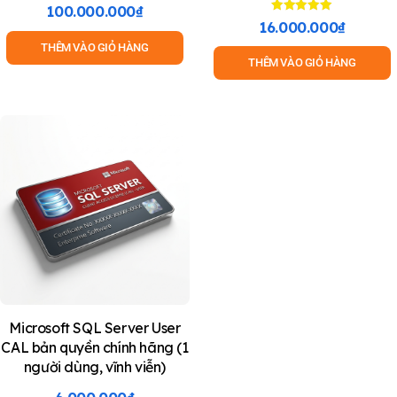
100.000.000
₫
Được xếp
16.000.000
₫
hạng
5.00
THÊM VÀO GIỎ HÀNG
5 sao
THÊM VÀO GIỎ HÀNG
Microsoft SQL Server User
CAL bản quyền chính hãng (1
người dùng, vĩnh viễn)