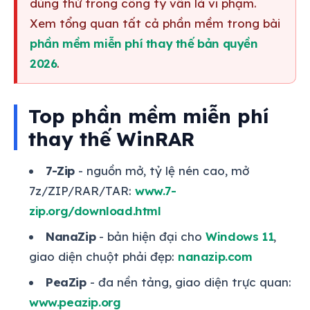
dùng thử trong công ty vẫn là vi phạm.
Xem tổng quan tất cả phần mềm trong bài
phần mềm miễn phí thay thế bản quyền
2026
.
Top phần mềm miễn phí
thay thế WinRAR
7-Zip
- nguồn mở, tỷ lệ nén cao, mở
7z/ZIP/RAR/TAR:
www.7-
zip.org/download.html
NanaZip
- bản hiện đại cho
Windows 11
,
giao diện chuột phải đẹp:
nanazip.com
PeaZip
- đa nền tảng, giao diện trực quan:
www.peazip.org