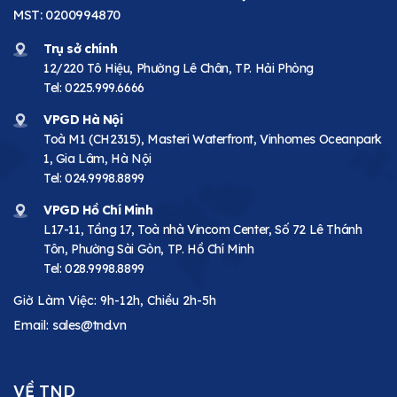
MST: 0200994870
Trụ sở chính
12/220 Tô Hiệu, Phường Lê Chân, TP. Hải Phòng
Tel:
0225.999.6666
VPGD Hà Nội
Toà M1 (CH2315), Masteri Waterfront, Vinhomes Oceanpark
1, Gia Lâm, Hà Nội
Tel:
024.9998.8899
VPGD Hồ Chí Minh
L17-11, Tầng 17, Toà nhà Vincom Center, Số 72 Lê Thánh
Tôn, Phường Sài Gòn, TP. Hồ Chí Minh
Tel:
028.9998.8899
Giờ Làm Việc: 9h-12h, Chiều 2h-5h
Email:
sales@tnd.vn
VỀ TND