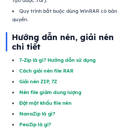
tạo được .rar).
Quy trình bắt buộc dùng WinRAR có bản
quyền.
Hướng dẫn nén, giải nén
chi tiết
7-Zip là gì? Hướng dẫn sử dụng
Cách giải nén file RAR
Giải nén ZIP, 7Z
Nén file giảm dung lượng
Đặt mật khẩu file nén
NanaZip là gì?
PeaZip là gì?