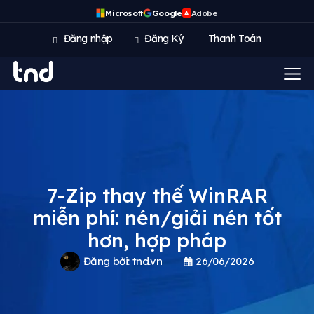
Microsoft
Google
Adobe
A
Đăng nhập
Đăng Ký
Thanh Toán
7-Zip thay thế WinRAR
miễn phí: nén/giải nén tốt
hơn, hợp pháp
Đăng bởi:
tnd.vn
26/06/2026