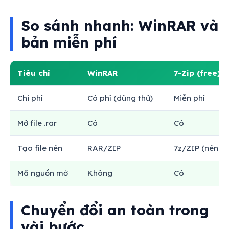
So sánh nhanh: WinRAR và
bản miễn phí
Tiêu chí
WinRAR
7-Zip (free)
Chi phí
Có phí (dùng thử)
Miễn phí
Mở file .rar
Có
Có
Tạo file nén
RAR/ZIP
7z/ZIP (nén m
Mã nguồn mở
Không
Có
Chuyển đổi an toàn trong
vài bước