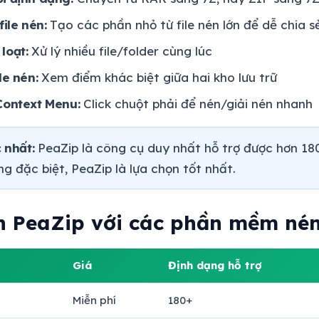
file nén:
Tạo các phần nhỏ từ file nén lớn để dễ chia s
loạt:
Xử lý nhiều file/folder cùng lúc
le nén:
Xem điểm khác biệt giữa hai kho lưu trữ
Context Menu:
Click chuột phải để nén/giải nén nhanh
 nhất:
PeaZip là công cụ duy nhất hỗ trợ được hơn 180
g đặc biệt, PeaZip là lựa chọn tốt nhất.
h PeaZip với các phần mềm nén
Giá
Định dạng hỗ trợ
Miễn phí
180+