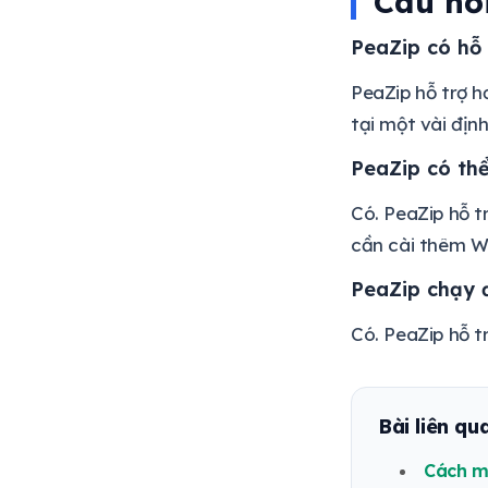
Câu hỏ
PeaZip có hỗ 
PeaZip hỗ trợ h
tại một vài địn
PeaZip có thể
Có. PeaZip hỗ t
cần cài thêm 
PeaZip chạy 
Có. PeaZip hỗ 
Bài liên qu
Cách m