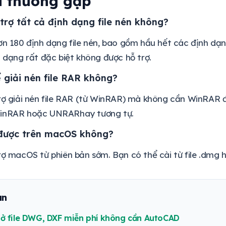
i thường gặp
trợ tất cả định dạng file nén không?
ơn 180 định dạng file nén, bao gồm hầu hết các định dạn
h dạng rất đặc biệt không được hỗ trợ.
 giải nén file RAR không?
rợ giải nén file RAR (từ WinRAR) mà không cần WinRAR đư
WinRAR hoặc UNRARhay tương tự.
được trên macOS không?
trợ macOS từ phiên bản sớm. Bạn có thể cài từ file .d
an
ở file DWG, DXF miễn phí không cần AutoCAD