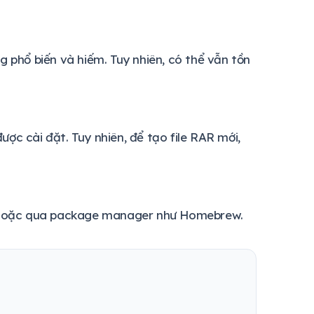
g phổ biến và hiếm. Tuy nhiên, có thể vẫn tồn
ợc cài đặt. Tuy nhiên, để tạo file RAR mới,
mg hoặc qua package manager như Homebrew.