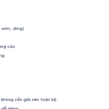
, .wim, .dmg)
ảng cáo
àng
 không cần giải nén toàn bộ
Z dễ dàng