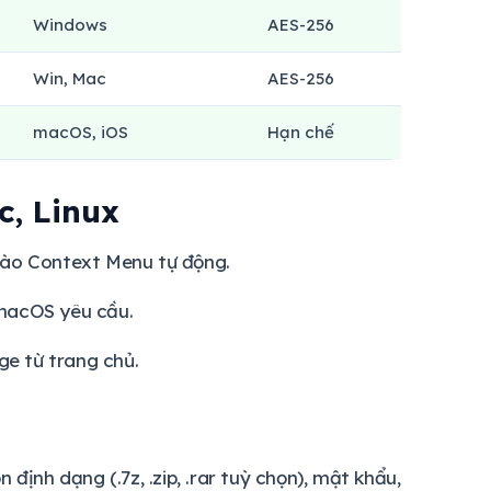
Windows
AES-256
Win, Mac
AES-256
macOS, iOS
Hạn chế
c, Linux
p vào Context Menu tự động.
 macOS yêu cầu.
e từ trang chủ.
 định dạng (.7z, .zip, .rar tuỳ chọn), mật khẩu,