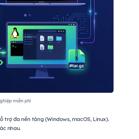
ghiệp miễn phí
hỗ trợ đa nền tảng (Windows, macOS, Linux).
hác nhau.