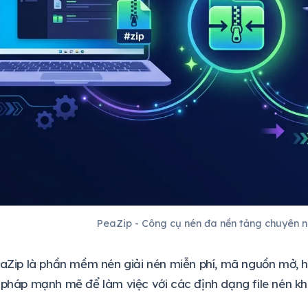
PeaZip - Công cụ nén đa nền tảng chuyên n
eaZip là phần mềm nén giải nén miễn phí, mã nguồn mở, 
 pháp mạnh mẽ để làm việc với các định dạng file nén k