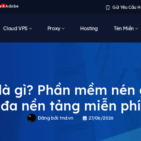
e
Adobe
A
Gửi Yêu Cầu H
Cloud VPS
Proxy
Hosting
Tên Miền
là gì? Phần mềm nén 
đa nền tảng miễn phí
Đăng bởi:
tnd.vn
27/06/2026