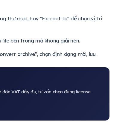
ùng thư mục, hay "Extract to" để chọn vị trí
 file bên trong mà không giải nén.
onvert archive", chọn định dạng mới, lưu.
đơn VAT đầy đủ, tư vấn chọn đúng license.