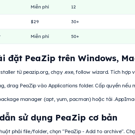
Miễn phí
12
$29
30+
r
Miễn phí
50+
ài đặt PeaZip trên Windows, Ma
nstaller từ peazip.org, chạy .exe, follow wizard. Tích hợ
g, drag PeaZip vào Applications folder. Cấp quyền nếu
package manager (apt, yum, pacman) hoặc tải .AppImag
dẫn sử dụng PeaZip cơ bản
huột phải file/folder, chọn "PeaZip - Add to archive". Chọn