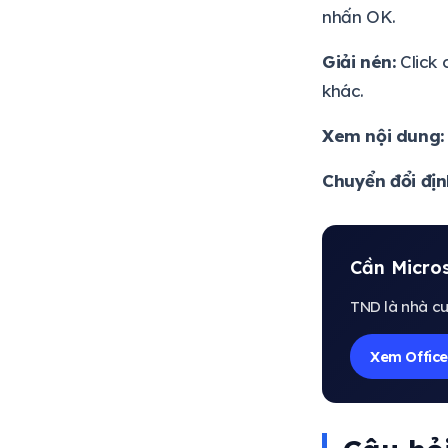
nhấn OK.
Giải nén:
Click 
khác.
Xem nội dung:
Chuyển đổi địn
Cần Micros
TND là nhà cu
Xem Office