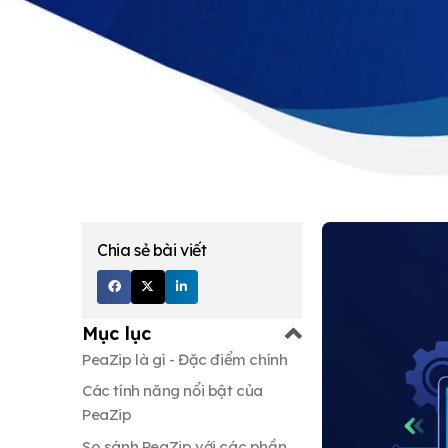
Chia sẻ bài viết
Mục lục
PeaZip là gì - Đặc điểm chính
Các tính năng nổi bật của
PeaZip
So sánh PeaZip với các phần