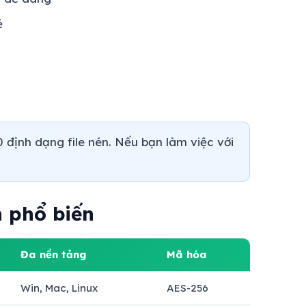
ẻ
 định dạng file nén. Nếu bạn làm việc với
 phổ biến
Đa nền tảng
Mã hóa
Win, Mac, Linux
AES-256