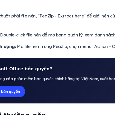
chuột phải file nén, "PeaZip - Extract here" để giải nén c
Double-click file nén để mở bảng quản lý, xem danh sách
h dạng:
Mở file nén trong PeaZip, chọn menu "Action - C
oft Office bản quyền?
ng cấp phần mềm bản quyền chính hãng tại Việt Nam, xuất hoá 
 bản quyền