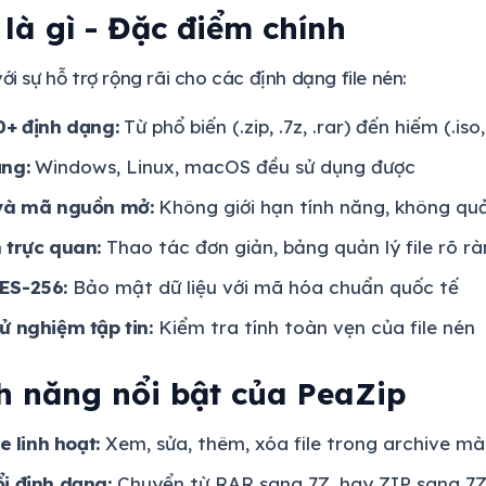
là gì - Đặc điểm chính
ới sự hỗ trợ rộng rãi cho các định dạng file nén:
0+ định dạng:
Từ phổ biến (.zip, .7z, .rar) đến hiếm (.iso
ảng:
Windows, Linux, macOS đều sử dụng được
 và mã nguồn mở:
Không giới hạn tính năng, không qu
 trực quan:
Thao tác đơn giản, bảng quản lý file rõ r
ES-256:
Bảo mật dữ liệu với mã hóa chuẩn quốc tế
ử nghiệm tập tin:
Kiểm tra tính toàn vẹn của file nén
h năng nổi bật của PeaZip
e linh hoạt:
Xem, sửa, thêm, xóa file trong archive mà
i định dạng:
Chuyển từ RAR sang 7Z, hay ZIP sang 7