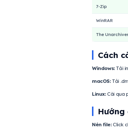
7-Zip
WinRAR
The Unarchive
Cách c
Windows:
Tải i
macOS:
Tải .dm
Linux:
Cài qua 
Hướng 
Nén file:
Click c