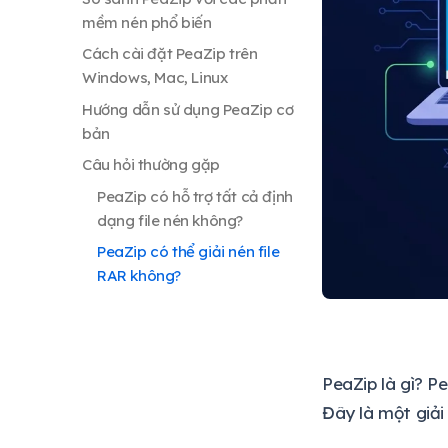
mềm nén phổ biến
Cách cài đặt PeaZip trên
Windows, Mac, Linux
Hướng dẫn sử dụng PeaZip cơ
bản
Câu hỏi thường gặp
PeaZip có hỗ trợ tất cả định
dạng file nén không?
PeaZip có thể giải nén file
RAR không?
PeaZip chạy được trên
macOS không?
PeaZip là gì? P
Đây là một giải