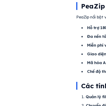
PeaZip 
PeaZip nổi bật v
Hỗ trợ 18
Đa nền t
Miễn phí
Giao diện
Mã hóa A
Chế độ th
Các tín
Quản lý fil
Chuyển đổ