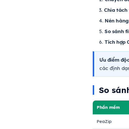
Chia tách 
Nén hàng 
So sánh fi
Tích hợp 
Ưu điểm độc
các định dạn
So sán
Phần mềm
PeaZip