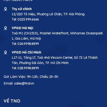
Trụ sở chính
12/220 Tô Hiệu, Phường Lê Chân, TP. Hải Phòng
Tel:
0225.999.6666
VPGD Hà Nội
Toà M1 (CH2315), Masteri Waterfront, Vinhomes Oceanpark
1, Gia Lâm, Hà Nội
Tel:
024.9998.8899
VPGD Hồ Chí Minh
L17-11, Tầng 17, Toà nhà Vincom Center, Số 72 Lê Thánh
Tôn, Phường Sài Gòn, TP. Hồ Chí Minh
Tel:
028.9998.8899
Giờ Làm Việc: 9h-12h, Chiều 2h-5h
Email:
sales@tnd.vn
VỀ TND