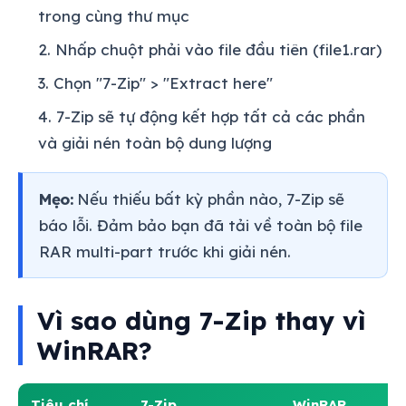
trong cùng thư mục
Nhấp chuột phải vào file đầu tiên (file1.rar)
Chọn "7-Zip" > "Extract here"
7-Zip sẽ tự động kết hợp tất cả các phần
và giải nén toàn bộ dung lượng
Mẹo:
Nếu thiếu bất kỳ phần nào, 7-Zip sẽ
báo lỗi. Đảm bảo bạn đã tải về toàn bộ file
RAR multi-part trước khi giải nén.
Vì sao dùng 7-Zip thay vì
WinRAR?
Tiêu chí
7-Zip
WinRAR