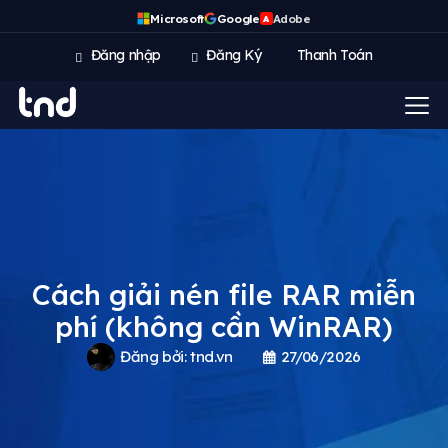
Microsoft
Google
Adobe
A
Đăng nhập
Đăng Ký
Thanh Toán
Cách giải nén file RAR miễn
phí (không cần WinRAR)
Đăng bởi:
tnd.vn
27/06/2026