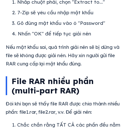
Nhấp chuột phải, chọn "Extract to..."
7-Zip sẽ yêu cầu nhập mật khẩu
Gõ đúng mật khẩu vào ô "Password"
Nhấn "OK" để tiếp tục giải nén
Nếu mật khẩu sai, quá trình giải nén sẽ bị dừng và
file sẽ không được giải nén. Hãy xin người gửi file
RAR cung cấp lại mật khẩu đúng.
File RAR nhiều phần
(multi-part RAR)
Đôi khi bạn sẽ thấy file RAR được chia thành nhiều
phần: file1.rar, file2.rar, v.v. Để giải nén:
Chắc chắn rằng TẤT CẢ các phần đều nằm