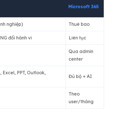
Microsoft 365
nh nghiệp)
Thuê bao
NG đổi hành vi
Liên tục
Qua admin
center
 Excel, PPT, Outlook,
Đủ bộ + AI
Theo
user/tháng