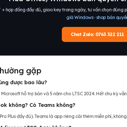
+ hợp đồng đầy đủ, giao key trong ngày, tư vấn chọn đúng p
giá Windows
·
shop bản quyề
Chat Zalo: 0763 322 211
thường gặp
dùng được bao lâu?
; Microsoft hỗ trợ bản vá 5 năm cho LTSC 2024. Hết chu kỳ vẫ
ook không? Có Teams không?
ro Plus đầy đủ). Teams là app riêng cài thêm miễn phí, không