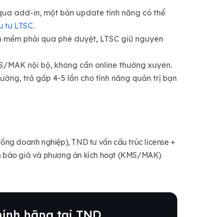
ua add-in, một bản update tính năng có thể
u tư LTSC
.
n mềm phải qua phê duyệt, LTSC giữ nguyên
/MAK nội bộ, không cần online thường xuyên.
ờng, trả gấp 4-5 lần cho tính năng quản trị bạn
ồng doanh nghiệp), TND tư vấn cấu trúc license +
ận báo giá và phương án kích hoạt (KMS/MAK)
ính hãng tại TND