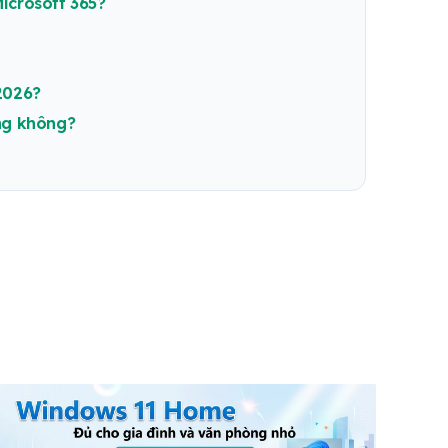
icrosoft 365?
 2026?
ng không?