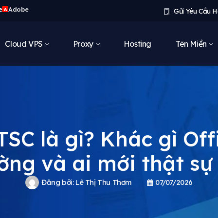
e
Adobe
A
Gửi Yêu Cầu H
Cloud VPS
Proxy
Hosting
Tên Miền
TSC là gì? Khác gì Of
ờng và ai mới thật sự
Đăng bởi:
Lê Thị Thu Thơm
07/07/2026