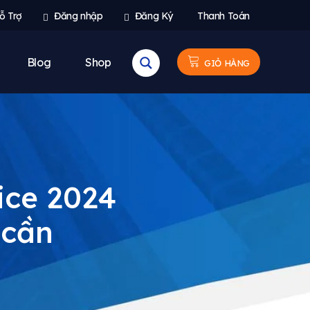
ỗ Trợ
Đăng nhập
Đăng Ký
Thanh Toán
Blog
Shop
GIỎ HÀNG
fice 2024
 cần