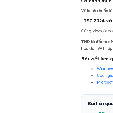
Cá nhân mua 
Về kênh chuẩn l
LTSC 2024 và 
Cùng, docx/xlsx/
TND là đối tác 
hóa đơn VAT hợp 
Bài viết liên
Windows
Cách gia
Microsof
Bài liên qu