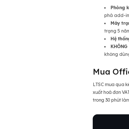
Phòng k
phá add-in;
Máy trạ
trạng 5 nă
Hệ thốn
KHÔNG 
không dùn
Mua Offi
LTSC mua qua kên
xuất hoá đơn VA
trong 30 phút làm