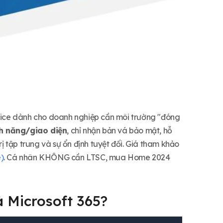
fice dành cho doanh nghiệp cần môi trường "đóng
nh năng/giao diện
, chỉ nhận bản vá bảo mật, hỗ
tập trung và sự ổn định tuyệt đối. Giá tham khảo
)
. Cá nhân KHÔNG cần LTSC, mua Home 2024
à Microsoft 365?