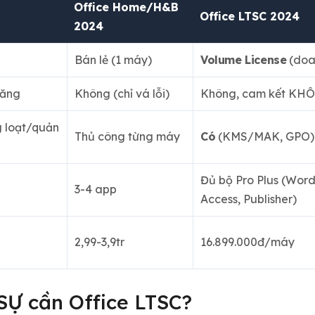
Office Home/H&B
Office LTSC 2024
2024
Bán lẻ (1 máy)
Volume License
(doa
năng
Không (chỉ vá lỗi)
Không, cam kết KHÔ
g loạt/quản
Thủ công từng máy
Có
(KMS/MAK, GPO)
Đủ bộ Pro Plus (Word,
3-4 app
Access, Publisher)
2,99-3,9tr
16.899.000đ/máy
SỰ cần Office LTSC?