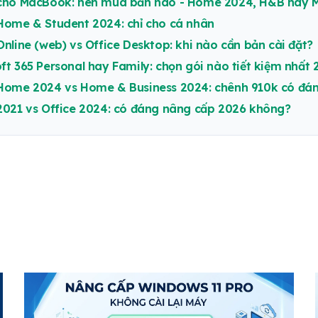
 cho MacBook: nên mua bản nào - Home 2024, H&B hay M
Home & Student 2024: chỉ cho cá nhân
Online (web) vs Office Desktop: khi nào cần bản cài đặt?
ft 365 Personal hay Family: chọn gói nào tiết kiệm nhất
 Home 2024 vs Home & Business 2024: chênh 910k có đá
2021 vs Office 2024: có đáng nâng cấp 2026 không?