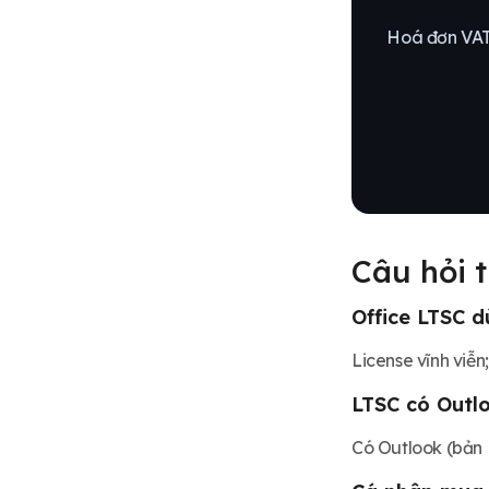
Hoá đơn VAT 
Câu hỏi 
Office LTSC 
License vĩnh viễn
LTSC có Outl
Có Outlook (bản P