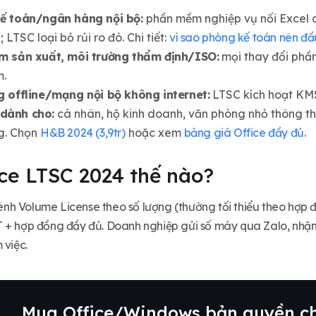
ế toán/ngân hàng nội bộ:
phần mềm nghiệp vụ nối Excel q
 LTSC loại bỏ rủi ro đó. Chi tiết:
vì sao phòng kế toán nên đầ
m sản xuất, môi trường thẩm định/ISO:
mọi thay đổi phầ
m.
g offline/mạng nội bộ không internet:
LTSC kích hoạt KMS
dành cho:
cá nhân, hộ kinh doanh, văn phòng nhỏ thông thư
g. Chọn
H&B 2024 (3,9tr)
hoặc xem
bảng giá Office đầy đủ
.
ce LTSC 2024 thế nào?
h Volume License theo số lượng (thường tối thiểu theo hợp đ
T + hợp đồng đầy đủ. Doanh nghiệp gửi số máy qua Zalo, nh
 việc.
Mua Office/Windows bản quyền ch