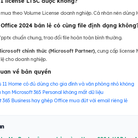
1 license LTSC được không?
à mua theo Volume License doanh nghiệp. Cá nhân nên dùng 
Office 2024 bán lẻ có cùng file định dạng không
pptx chuẩn chung, trao đổi file hoàn toàn bình thường.
Microsoft chính thức (Microsoft Partner)
, cung cấp license 
lệ cho doanh nghiệp.
 quan về bản quyền
 11 Home có đủ dùng cho gia đình và văn phòng nhỏ không
 hạn Microsoft 365 Personal không mất dữ liệu
t 365 Business hay ghép Office mua đứt với email riêng lẻ
an