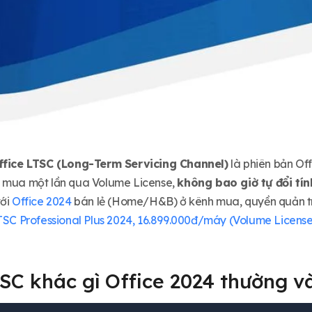
ffice LTSC (Long-Term Servicing Channel)
là phiên bản Of
: mua một lần qua Volume License,
không bao giờ tự đổi tí
với
Office 2024
bán lẻ (Home/H&B) ở kênh mua, quyền quản trị 
TSC Professional Plus 2024, 16.899.000đ/máy (Volume License
TSC khác gì Office 2024 thường v