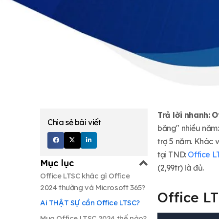
Trả lời nhanh:
O
Chia sẻ bài viết
băng" nhiều năm
trợ 5 năm. Khác 
tại TND:
Office L
Mục lục
(2,99tr) là đủ.
Office LTSC khác gì Office
2024 thường và Microsoft 365?
Office L
Ai THẬT SỰ cần Office LTSC?
Mua Office LTSC 2024 thế nào?