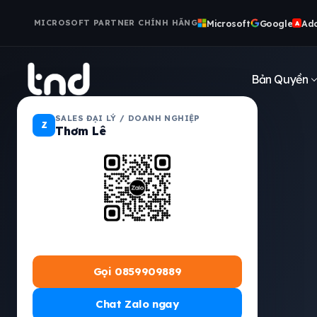
Microsoft
Google
Ad
MICROSOFT PARTNER CHÍNH HÃNG
A
Bản Quyền
SALES ĐẠI LÝ / DOANH NGHIỆP
Z
Thơm Lê
Gọi 0859909889
Chat Zalo ngay