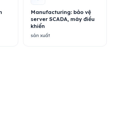
m
Manufacturing: bảo vệ
g
server SCADA, máy điều
khiển
sản xuất