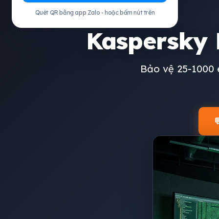
Quét QR bằng app Zalo - hoặc bấm nút trên
Kaspersky
Bảo vệ 25-1000 e
