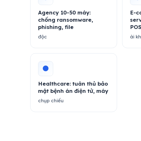
Agency 10-50 máy:
E-c
chống ransomware,
ser
phishing, file
POS
độc
ài k
●
Healthcare: tuân thủ bảo
mật bệnh án điện tử, máy
chụp chiếu