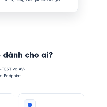
 dành cho ai?
V-TEST và AV-
ồm Endpoint
●