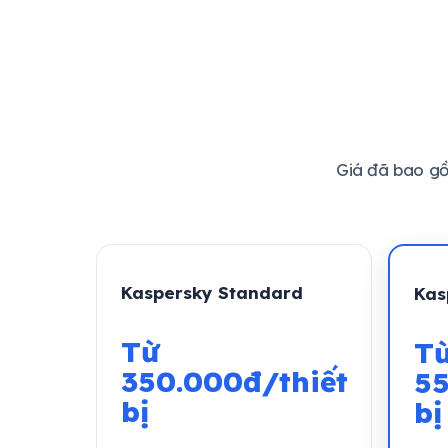
Giá đã bao g
Kaspersky Standard
Kas
Từ
T
350.000đ/thiết
55
bị
bị