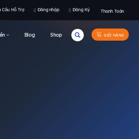
u Cầu Hỗ Trợ
Đăng nhập
Đăng Ký
Thanh Toán
ền
Blog
Shop
GIỎ HÀNG