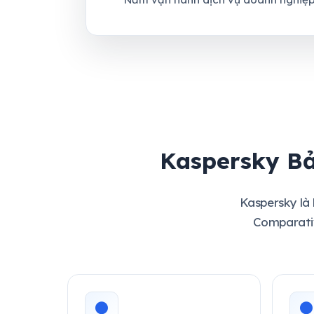
Kaspersky Bả
Kaspersky là
Comparativ
●
●