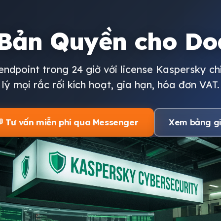
 Bản Quyền cho Do
ndpoint trong 24 giờ với license Kaspersky c
lý mọi rắc rối kích hoạt, gia hạn, hóa đơn VAT.
 Tư vấn miễn phí qua Messenger
Xem bảng g