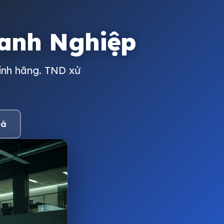
anh Nghiệp
hính hãng. TND xử
iá