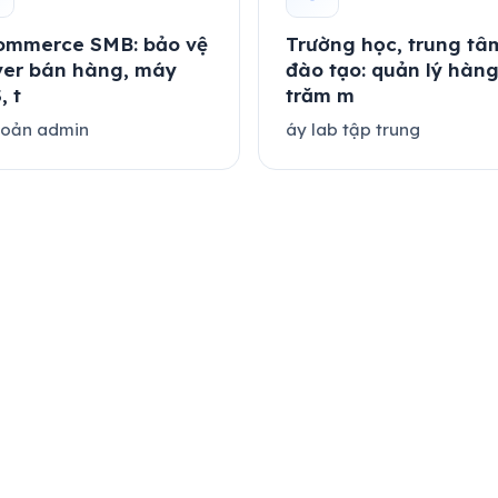
ommerce SMB: bảo vệ
Trường học, trung tâ
ver bán hàng, máy
đào tạo: quản lý hàn
, t
trăm m
hoản admin
áy lab tập trung