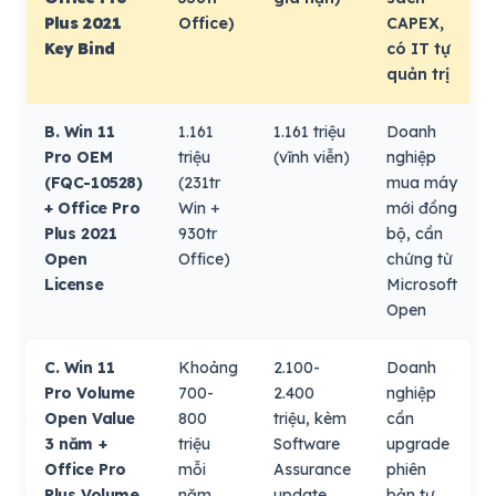
Plus 2021
Office)
CAPEX,
Key Bind
có IT tự
quản trị
B. Win 11
1.161
1.161 triệu
Doanh
Pro OEM
triệu
(vĩnh viễn)
nghiệp
(FQC-10528)
(231tr
mua máy
+ Office Pro
Win +
mới đồng
Plus 2021
930tr
bộ, cần
Open
Office)
chứng từ
License
Microsoft
Open
C. Win 11
Khoảng
2.100-
Doanh
Pro Volume
700-
2.400
nghiệp
Open Value
800
triệu, kèm
cần
3 năm +
triệu
Software
upgrade
Office Pro
mỗi
Assurance
phiên
Plus Volume
năm
update
bản tự