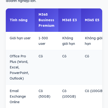
doanh nghiệp lớn.
M365
Tính năng
Business
M365 E3
M365 E5
Premium
Giới hạn user
1-300
Không
Không giới
user
giới hạn
hạn
Office Pro
Có
Có
Có
Plus (Word,
Excel,
PowerPoint,
Outlook)
Email
Có
Có
Có (100GB)
Exchange
(50GB)
(100GB)
Online