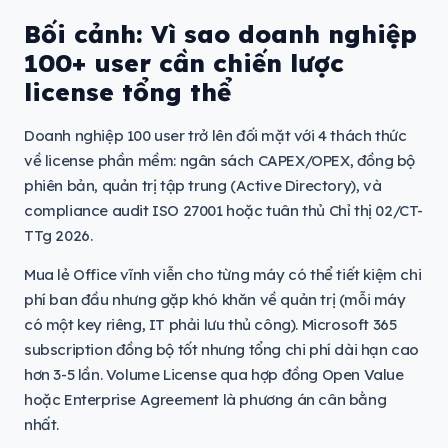
Bối cảnh: Vì sao doanh nghiệp
100+ user cần chiến lược
license tổng thể
Doanh nghiệp 100 user trở lên đối mặt với 4 thách thức
về license phần mềm: ngân sách CAPEX/OPEX, đồng bộ
phiên bản, quản trị tập trung (Active Directory), và
compliance audit ISO 27001 hoặc tuân thủ Chỉ thị 02/CT-
TTg 2026.
Mua lẻ Office vĩnh viễn cho từng máy có thể tiết kiệm chi
phí ban đầu nhưng gặp khó khăn về quản trị (mỗi máy
có một key riêng, IT phải lưu thủ công). Microsoft 365
subscription đồng bộ tốt nhưng tổng chi phí dài hạn cao
hơn 3-5 lần. Volume License qua hợp đồng Open Value
hoặc Enterprise Agreement là phương án cân bằng
nhất.