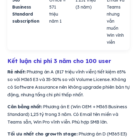
Business
571
(3 năm)
Teams
Standard
triệu
nhưng
subscription
năm 1
vẫn
muốn
Win vĩnh
viễn
Kết luận chi phí 3 năm cho 100 user
Rẻ nhất:
Phương án A (817 triệu vĩnh viễn) tiết kiệm 65%
so với M365 E3 và 35-50% so với Volume License. Không
có Software Assurance nên không upgrade phiên bản tự
động, nhưng tổng chi phí thấp nhất.
Cân bằng nhất:
Phương án E (Win OEM + M365 Business
Standard) 1,25 tỷ trong 3 năm. Có Email tên miền và
Teams sẵn, Win Pro vĩnh viễn. Phù hợp SMB lớn.
Tối ưu nhất cho growth stage:
Phương án D (M365 E3)