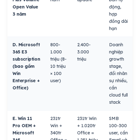
Open Value
động,
3 năm
hợp
đồng dài
hạn
D. Microsoft
800-
2.400-
Doanh
365 E3
1.000
3.000
nghiệp
subscription
triệu (8-
triệu
growth
(bao gồm
10 triệu
stage,
Win
× 100
đổi nhân
Enterprise +
user)
sự nhiều,
Office)
cần
cloud full
stack
E. Win 11
231tr
231tr Win
SMB
Pro OEM +
Win +
+ 1.020tr
100-300
Microsoft
340tr
Office =
user, cần
365
Office =
1.251 triệu
Email và