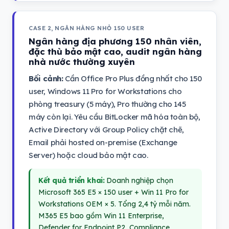
CASE 2, NGÂN HÀNG NHỎ 150 USER
Ngân hàng địa phương 150 nhân viên,
đặc thù bảo mật cao, audit ngân hàng
nhà nước thường xuyên
Bối cảnh:
Cần Office Pro Plus đồng nhất cho 150
user, Windows 11 Pro for Workstations cho
phòng treasury (5 máy), Pro thường cho 145
máy còn lại. Yêu cầu BitLocker mã hóa toàn bộ,
Active Directory với Group Policy chặt chẽ,
Email phải hosted on-premise (Exchange
Server) hoặc cloud bảo mật cao.
Kết quả triển khai:
Doanh nghiệp chọn
Microsoft 365 E5 × 150 user + Win 11 Pro for
Workstations OEM × 5. Tổng 2,4 tỷ mỗi năm.
M365 E5 bao gồm Win 11 Enterprise,
Defender for Endpoint P2, Compliance