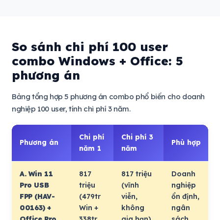
So sánh chi phí 100 user
combo Windows + Office: 5
phương án
Bảng tổng hợp 5 phương án combo phổ biến cho doanh
nghiệp 100 user, tính chi phí 3 năm.
Chi phí
Chi phí 3
Phương án
Phù hợp
năm 1
năm
A. Win 11
817
817 triệu
Doanh
Pro USB
triệu
(vĩnh
nghiệp
FPP (HAV-
(479tr
viễn,
ổn định,
00163) +
Win +
không
ngân
Office Pro
338tr
gia hạn)
sách