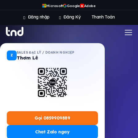
Microsoft
Google
Adobe
A
Đăng nhập
Đăng Ký
Thanh Toán
SALES ĐẠI LÝ / DOANH NGHIỆP
Z
Thơm Lê
Gọi 0859909889
Chat Zalo ngay