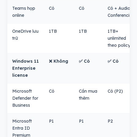
Teams họp
Có
Có
Có + Audio
online
Conferencing
OneDrive lưu
1TB
1TB
1TB+
trữ
unlimited
theo policy
Windows 11
❌ Không
✅ Có
✅ Có
Enterprise
license
Microsoft
Có
Cần mua
Có (P2)
Defender for
thêm
Business
Microsoft
P1
P1
P2
Entra ID
Premium