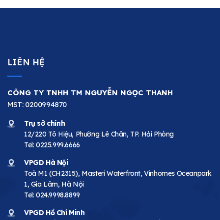
LIÊN HỆ
CÔNG TY TNHH TM NGUYỄN NGỌC THANH
MST: 0200994870
Trụ sở chính
12/220 Tô Hiệu, Phường Lê Chân, TP. Hải Phòng
Tel:
0225.999.6666
VPGD Hà Nội
Toà M1 (CH2315), Masteri Waterfront, Vinhomes Oceanpark
1, Gia Lâm, Hà Nội
Tel:
024.9998.8899
VPGD Hồ Chí Minh