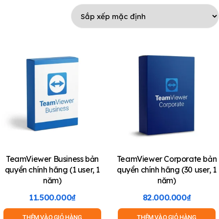
TeamViewer Business bản
TeamViewer Corporate bản
quyền chính hãng (1 user, 1
quyền chính hãng (30 user, 1
năm)
năm)
11.500.000
₫
82.000.000
₫
THÊM VÀO GIỎ HÀNG
THÊM VÀO GIỎ HÀNG