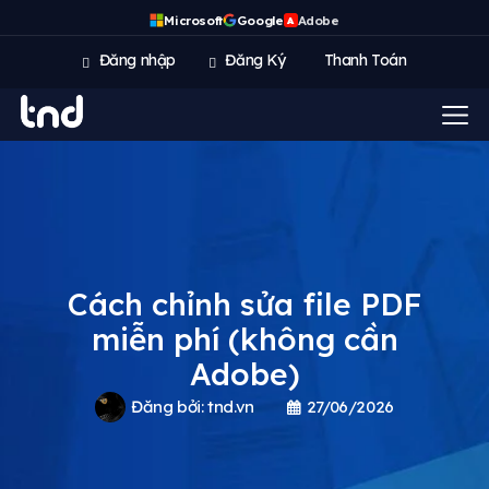
Microsoft
Google
Adobe
A
Đăng nhập
Đăng Ký
Thanh Toán
Cách chỉnh sửa file PDF
miễn phí (không cần
Adobe)
Đăng bởi:
tnd.vn
27/06/2026