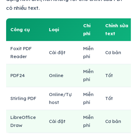
có nhiều text.
Chi
Chỉnh sửa
Công cụ
Loại
phí
text
Foxit PDF
Miễn
Cài đặt
Cơ bản
Reader
phí
Miễn
PDF24
Online
Tốt
phí
Online/Tự
Miễn
Stirling PDF
Tốt
host
phí
LibreOffice
Miễn
Cài đặt
Cơ bản
Draw
phí