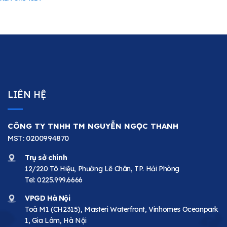
LIÊN HỆ
CÔNG TY TNHH TM NGUYỄN NGỌC THANH
MST: 0200994870
Trụ sở chính
12/220 Tô Hiệu, Phường Lê Chân, TP. Hải Phòng
Tel:
0225.999.6666
VPGD Hà Nội
Toà M1 (CH2315), Masteri Waterfront, Vinhomes Oceanpark
1, Gia Lâm, Hà Nội