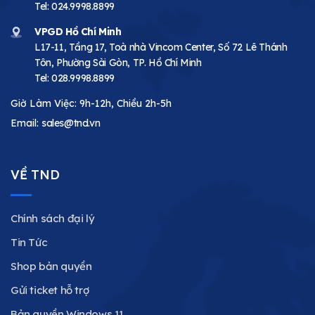
Tel:
024.9998.8899
VPGD Hồ Chí Minh
L17-11, Tầng 17, Toà nhà Vincom Center, Số 72 Lê Thánh
Tôn, Phường Sài Gòn, TP. Hồ Chí Minh
Tel:
028.9998.8899
Giờ Làm Việc: 9h-12h, Chiều 2h-5h
Email:
sales@tnd.vn
VỀ TND
Chính sách đại lý
Tin Tức
Shop bản quyền
Gửi ticket hỗ trợ
Bản quyền Windows 11