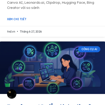
Canva AI, Leonardo.ai, Clipdrop, Hugging Face, Bing
Creator với so sánh
XEM CHI TIẾT
tnd.vn
Tháng 6 27, 2026
CÔNG CỤ AI