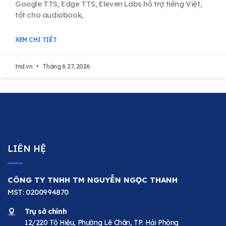
Google TTS, Edge TTS, Eleven Labs hỗ trợ tiếng Việt,
tốt cho audiobook,
XEM CHI TIẾT
tnd.vn
Tháng 6 27, 2026
LIÊN HỆ
CÔNG TY TNHH TM NGUYỄN NGỌC THANH
MST: 0200994870
Trụ sở chính
12/220 Tô Hiệu, Phường Lê Chân, TP. Hải Phòng