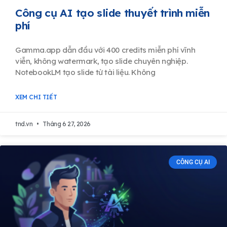
Công cụ AI tạo slide thuyết trình miễn
phí
Gamma.app dẫn đầu với 400 credits miễn phí vĩnh
viễn, không watermark, tạo slide chuyên nghiệp.
NotebookLM tạo slide từ tài liệu. Không
XEM CHI TIẾT
tnd.vn
Tháng 6 27, 2026
CÔNG CỤ AI