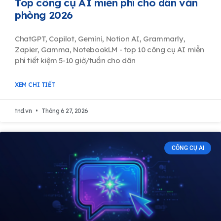
Top công cụ AI miễn phí cho dân văn
phòng 2026
ChatGPT, Copilot, Gemini, Notion AI, Grammarly,
Zapier, Gamma, NotebookLM - top 10 công cụ AI miễn
phí tiết kiệm 5-10 giờ/tuần cho dân
XEM CHI TIẾT
tnd.vn
Tháng 6 27, 2026
CÔNG CỤ AI