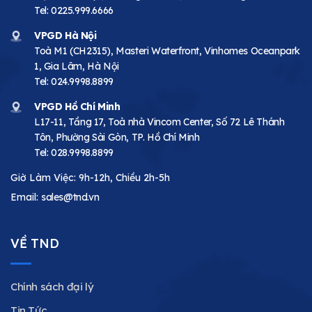
Tel:
0225.999.6666
VPGD Hà Nội
Toà M1 (CH2315), Masteri Waterfront, Vinhomes Oceanpark
1, Gia Lâm, Hà Nội
Tel:
024.9998.8899
VPGD Hồ Chí Minh
L17-11, Tầng 17, Toà nhà Vincom Center, Số 72 Lê Thánh
Tôn, Phường Sài Gòn, TP. Hồ Chí Minh
Tel:
028.9998.8899
Giờ Làm Việc: 9h-12h, Chiều 2h-5h
Email:
sales@tnd.vn
VỀ TND
Chính sách đại lý
Tin Tức