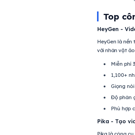
Top côn
HeyGen - Vid
HeyGen là nền t
với nhân vật ảo
Miễn phí 
1,100+ nh
Giọng nói
Độ phân g
Phù hợp c
Pika - Tạo vi
Pika là công cụ