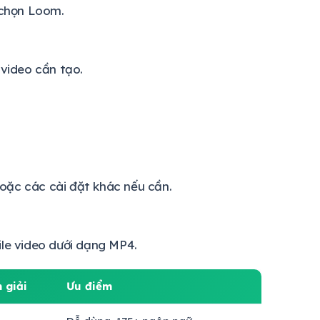
 chọn Loom.
 video cần tạo.
 hoặc các cài đặt khác nếu cần.
ile video dưới dạng MP4.
 giải
Ưu điểm