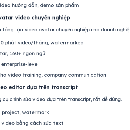
video hướng dẫn, demo sản phẩm
vatar video chuyên nghiệp
n tảng tạo video avatar chuyên nghiệp cho doanh nghiệ
 10 phút video/tháng, watermarked
tar, 160+ ngôn ngữ
 enterprise-level
cho video training, company communication
deo editor dựa trên transcript
g cụ chỉnh sửa video dựa trên transcript, rất dễ dùng.
1 project, watermark
 video bằng cách sửa text