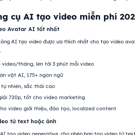
g cụ AI tạo video miễn phí 20
eo Avatar AI tốt nhất
ảng AI tạo video được ưa thích nhất cho tạo video avata
.
3 video/tháng, lên tới 3 phút mỗi video
ân vật AI, 175+ ngôn ngữ
 tự nhiên, sắc thái cao
iải 720p, tốt cho video marketing
ho video giới thiệu, đào tạo, localized content
deo từ text hoặc ảnh
 AI tạo video generative, cho phép bạn tạo video từ tex