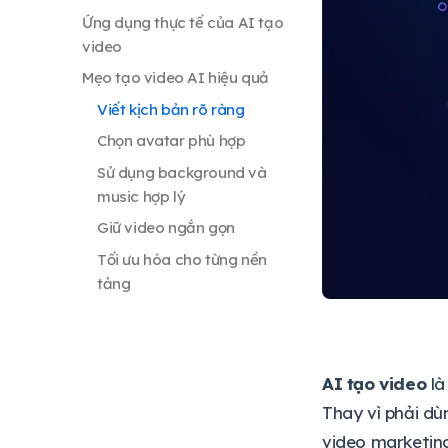
Ứng dụng thực tế của AI tạo
video
Mẹo tạo video AI hiệu quả
Viết kịch bản rõ ràng
Chọn avatar phù hợp
Sử dụng background và
music hợp lý
Giữ video ngắn gọn
Tối ưu hóa cho từng nền
tảng
Kiểm tra chất lượng trước tải
Cần Microsoft Office bản
quyền?
AI tạo video
là
Câu hỏi thường gặp
Thay vì phải d
video marketing