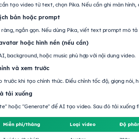
cần tạo video từ text, chọn Pika. Nếu cần ghi màn hình,
kịch bản hoặc prompt
õ ràng, ngắn gọn. Nếu dùng Pika, viết text prompt mô tả
avatar hoặc hình nền (nếu cần)
I, background, hoặc music phù hợp với nội dung video.
hỉnh và xem trước
 trước khi tạo chính thức. Điều chỉnh tốc độ, giọng nói,
à tải xuống
e" hoặc "Generate" để AI tạo video. Sau đó tải xuống f
Miễn phí/tháng
Loại video
Độ phân