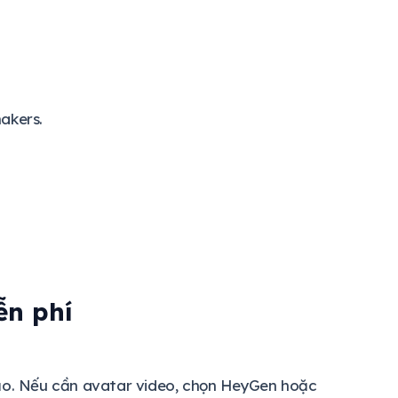
akers.
ễn phí
tạo. Nếu cần avatar video, chọn HeyGen hoặc