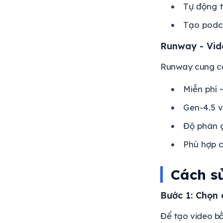
Tự động t
Tạo podc
Runway - Vid
Runway cung cấp
Miễn phí 
Gen-4.5 v
Độ phân g
Phù hợp c
Cách s
Bước 1: Chọn
Để tạo video bằ