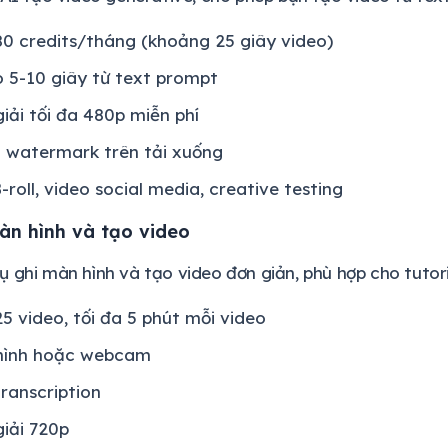
80 credits/tháng (khoảng 25 giây video)
 5-10 giây từ text prompt
iải tối đa 480p miễn phí
 watermark trên tải xuống
-roll, video social media, creative testing
àn hình và tạo video
 ghi màn hình và tạo video đơn giản, phù hợp cho tutoria
25 video, tối đa 5 phút mỗi video
hình hoặc webcam
ranscription
iải 720p