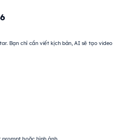
26
r. Bạn chỉ cần viết kịch bản, AI sẽ tạo video
t prompt hoặc hình ảnh.