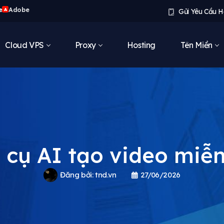
e
Adobe
A
Gửi Yêu Cầu H
Cloud VPS
Proxy
Hosting
Tên Miền
 cụ AI tạo video miễn
Đăng bởi:
tnd.vn
27/06/2026