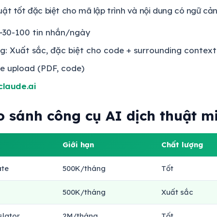
ật tốt đặc biệt cho mã lập trình và nội dung có ngữ cản
 ~30-100 tin nhắn/ngày
g: Xuất sắc, đặc biệt cho code + surrounding context
ile upload (PDF, code)
claude.ai
 sánh công cụ AI dịch thuật m
Giới hạn
Chất lượng
ate
500K/tháng
Tốt
500K/tháng
Xuất sắc
slator
2M/tháng
Tốt