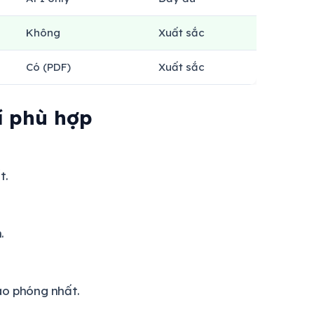
Không
Xuất sắc
Có (PDF)
Xuất sắc
í phù hợp
t.
.
ào phóng nhất.