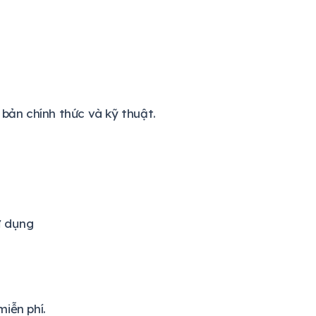
 bản chính thức và kỹ thuật.
ử dụng
iễn phí.