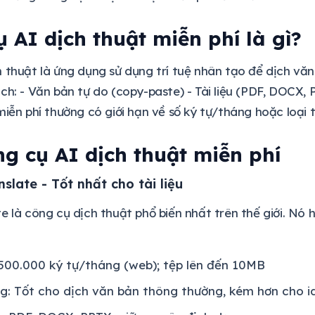
 AI dịch thuật miễn phí là gì?
 thuật là ứng dụng sử dụng trí tuệ nhân tạo để dịch vă
ch: - Văn bản tự do (copy-paste) - Tài liệu (PDF, DOCX, 
miễn phí thường có giới hạn về số ký tự/tháng hoặc loại t
g cụ AI dịch thuật miễn phí
slate - Tốt nhất cho tài liệu
e là công cụ dịch thuật phổ biến nhất trên thế giới. Nó
 500.000 ký tự/tháng (web); tệp lên đến 10MB
g: Tốt cho dịch văn bản thông thường, kém hơn cho i