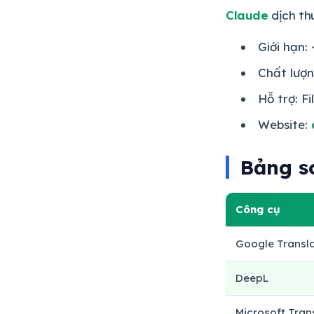
Claude
dịch thu
Giới hạn:
Chất lượn
Hỗ trợ: F
Website:
Bảng so
Công cụ
Google Transl
DeepL
Microsoft Tran