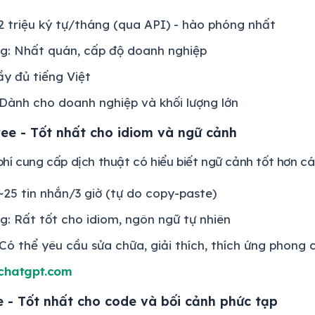
 2 triệu ký tự/tháng (qua API) - hào phóng nhất
ng: Nhất quán, cấp độ doanh nghiệp
ầy đủ tiếng Việt
Dành cho doanh nghiệp và khối lượng lớn
ee - Tốt nhất cho idiom và ngữ cảnh
í cung cấp dịch thuật có hiểu biết ngữ cảnh tốt hơn c
 ~25 tin nhắn/3 giờ (tự do copy-paste)
g: Rất tốt cho idiom, ngôn ngữ tự nhiên
Có thể yêu cầu sửa chữa, giải thích, thích ứng phong 
chatgpt.com
e - Tốt nhất cho code và bối cảnh phức tạp