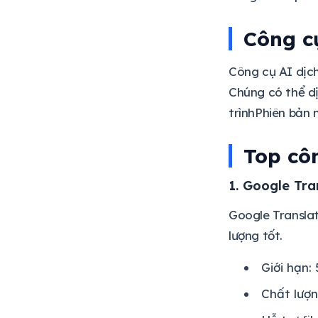
Tốc độ dịch như thế nào?
Công cụ
Cần Microsoft Office bản
quyền?
Công cụ AI dịch
Chúng có thể dị
trìnhPhiên bản 
Top côn
1. Google Tran
Google Translat
lượng tốt.
Giới hạn:
Chất lượn