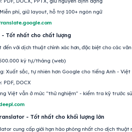
le: PDF, DOCX, PPTX, giữ nguyên định dạng
Miễn phí, giữ layout, hỗ trợ 100+ ngôn ngữ
translate.google.com
 - Tốt nhất cho chất lượng
 đến với dịch thuật chính xác hơn, đặc biệt cho các văn
 500.000 ký tự/tháng (web)
g: Xuất sắc, tự nhiên hơn Google cho tiếng Anh - Việt
le: PDF, DOCX
ếng Việt vẫn ở mức "thử nghiệm" - kiểm tra kỹ trước s
deepl.com
Translator - Tốt nhất cho khối lượng lớn
lator cung cấp giới hạn hào phóng nhất cho dịch thuật m