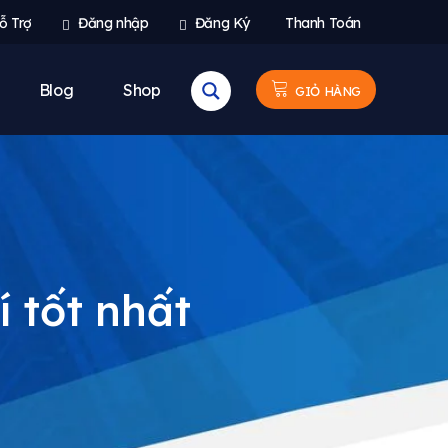
ỗ Trợ
Đăng nhập
Đăng Ký
Thanh Toán
Blog
Shop
GIỎ HÀNG
 tốt nhất