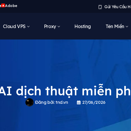
e
Adobe
A
Gửi Yêu Cầu H
Cloud VPS
Proxy
Hosting
Tên Miền
AI dịch thuật miễn phí
Đăng bởi:
tnd.vn
27/06/2026