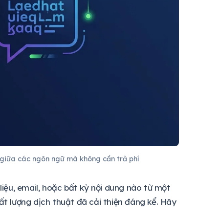
 giữa các ngôn ngữ mà không cần trả phí
 liệu, email, hoặc bất kỳ nội dung nào từ một
ất lượng dịch thuật đã cải thiện đáng kể. Hãy