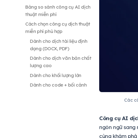
Bảng so sánh công cụ AI dịch
thuật miễn phí
Cách chọn công cụ dịch thuật
miễn phí phù hợp
Mẹo sử dụng dịch thuật AI hiệu
quả
Giới hạn của công cụ dịch
thuật AI miễn phí
Câu hỏi thường gặp
Dịch thuật AI miễn phí an
toàn cho doanh nghiệp
không?
Các cô
Google Translate hay DeepL
tốt hơn cho tiếng Việt?
Công cụ AI dịc
Tôi có thể dịch video hoặc
ngôn ngữ sang n
audio không?
cùng khám phá n