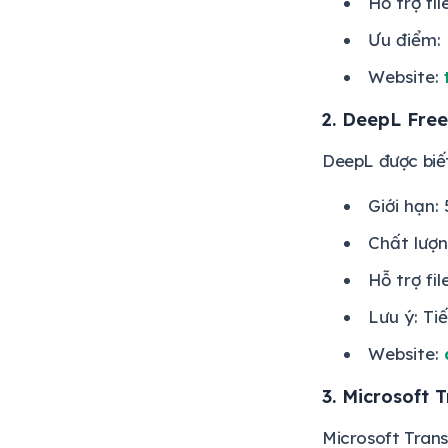
Hỗ trợ fi
Ưu điểm: 
Website:
2. DeepL Free
DeepL được biết
Giới hạn:
Chất lượn
Hỗ trợ fi
Lưu ý: Ti
Website:
3. Microsoft 
Microsoft Trans