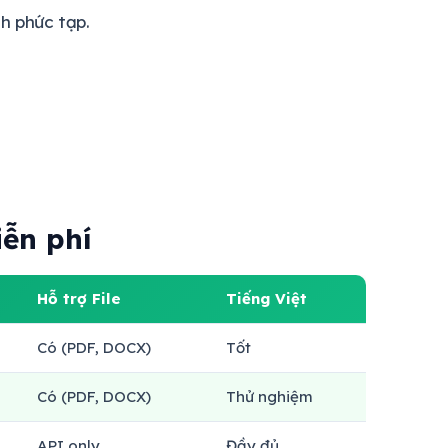
h phức tạp.
iễn phí
Hỗ trợ File
Tiếng Việt
Có (PDF, DOCX)
Tốt
Có (PDF, DOCX)
Thử nghiệm
API only
Đầy đủ