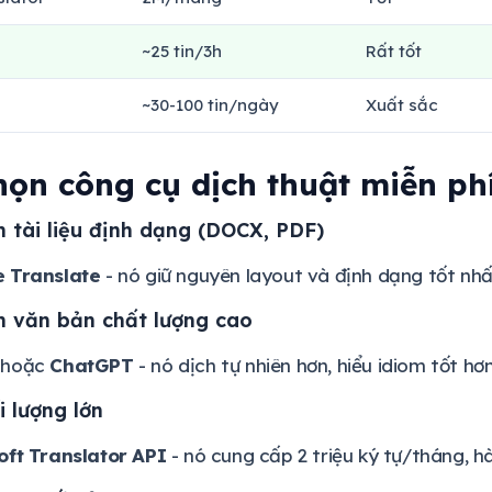
~25 tin/3h
Rất tốt
~30-100 tin/ngày
Xuất sắc
họn công cụ dịch thuật miễn ph
 tài liệu định dạng (DOCX, PDF)
 Translate
- nó giữ nguyên layout và định dạng tốt nhấ
h văn bản chất lượng cao
hoặc
ChatGPT
- nó dịch tự nhiên hơn, hiểu idiom tốt hơn
 lượng lớn
oft Translator API
- nó cung cấp 2 triệu ký tự/tháng, h