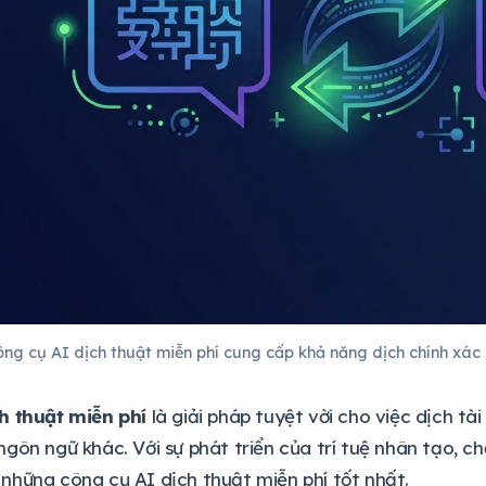
ng cụ AI dịch thuật miễn phí cung cấp khả năng dịch chính xác
h thuật miễn phí
là giải pháp tuyệt vời cho việc dịch tài
gôn ngữ khác. Với sự phát triển của trí tuệ nhân tạo, ch
hững công cụ AI dịch thuật miễn phí tốt nhất.