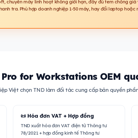
oft, chuyển máy linh hoạt không giới hạn, đầy đủ tem chống giả 
thanh tra. Phù hợp doanh nghiệp 1-50 máy, hay đổi laptop hoặc 
 Pro for Workstations OEM qu
hiệp Việt chọn TND làm đối tác cung cấp bản quyền phầ
📜 Hóa đơn VAT + Hợp đồng
TND xuất hóa đơn VAT điện tử Thông tư
78/2021 + hợp đồng kinh tế Thông tư