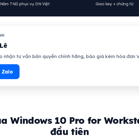
Năm TND phục vụ DN Việt
Giao key + chứng từ
NH
Lê
 nhận tư vấn bản quyền chính hãng, báo giá kèm hóa đơn V
 Zalo
a Windows 10 Pro for Workst
đầu tiên