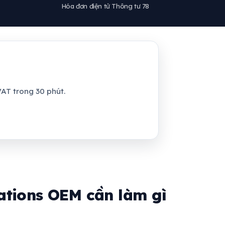
Hóa đơn điện tử Thông tư 78
AT trong 30 phút.
ations OEM cần làm gì