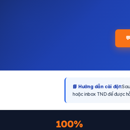

📘 Hướng dẫn cài đặt:
Sau
hoặc inbox TND để được hỗ
100%