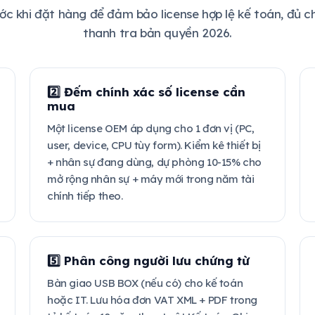
ước khi đặt hàng để đảm bảo license hợp lệ kế toán, đủ c
thanh tra bản quyền 2026.
2️⃣ Đếm chính xác số license cần
mua
Một license OEM áp dụng cho 1 đơn vị (PC,
user, device, CPU tùy form). Kiểm kê thiết bị
+ nhân sự đang dùng, dự phòng 10-15% cho
mở rộng nhân sự + máy mới trong năm tài
chính tiếp theo.
5️⃣ Phân công người lưu chứng từ
Bàn giao USB BOX (nếu có) cho kế toán
hoặc IT. Lưu hóa đơn VAT XML + PDF trong