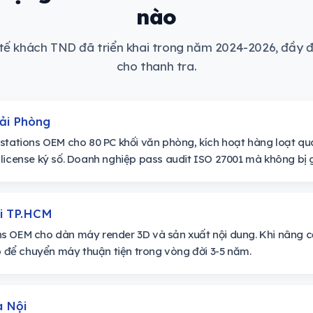
nào
 tế khách TND đã triển khai trong năm 2024-2026, đầy đ
cho thanh tra.
Hải Phòng
kstations OEM cho 80 PC khối văn phòng, kích hoạt hàng loạt q
license ký số. Doanh nghiệp pass audit ISO 27001 mà không bị g
ại TP.HCM
ns OEM cho dàn máy render 3D và sản xuất nội dung. Khi nâng
ợp để chuyển máy thuận tiện trong vòng đời 3-5 năm.
à Nội