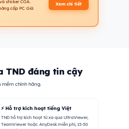
và sticker COA.
Xem chi tiết
nâng cấp PC. Giá
a TND đáng tin cậy
n mềm chính hãng.
⚡ Hỗ trợ kích hoạt tiếng Việt
TND hỗ trợ kích hoạt từ xa qua UltraViewer,
TeamViewer hoặc AnyDesk miễn phí, 15-30