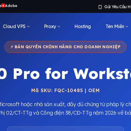
e
Adobe
A
Gửi Yêu Cầu H
Cloud VPS
Proxy
Hosting
Tên Miền
⚡ BẢN QUYỀN CHÍNH HÃNG CHO DOANH NGHIỆP
 Pro for Works
Mã SKU: FQC-10485 | OEM
Microsoft hoặc nhà sản xuất, đầy đủ chứng từ pháp lý ch
ỉ thị 02/CT-TTg và Công điện 38/CĐ-TTg năm 2026 về 