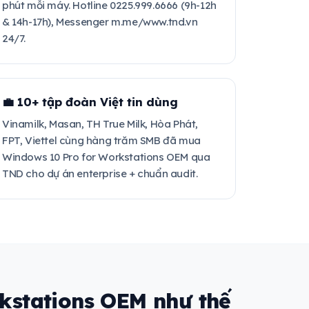
phút mỗi máy. Hotline 0225.999.6666 (9h-12h
& 14h-17h), Messenger m.me/www.tnd.vn
24/7.
💼 10+ tập đoàn Việt tin dùng
Vinamilk, Masan, TH True Milk, Hòa Phát,
FPT, Viettel cùng hàng trăm SMB đã mua
Windows 10 Pro for Workstations OEM qua
TND cho dự án enterprise + chuẩn audit.
kstations OEM như thế