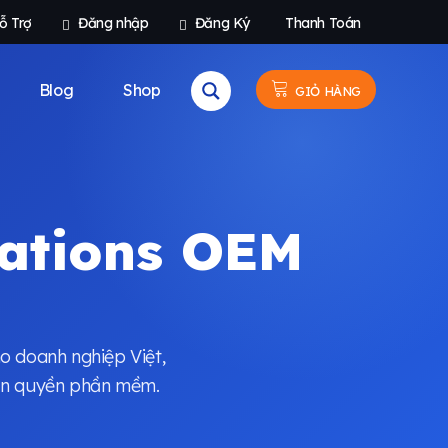
ỗ Trợ
Đăng nhập
Đăng Ký
Thanh Toán
Blog
Shop
GIỎ HÀNG
tations OEM
o doanh nghiệp Việt,
bản quyền phần mềm.