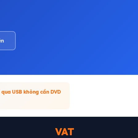
ên
 qua USB không cần DVD
VAT