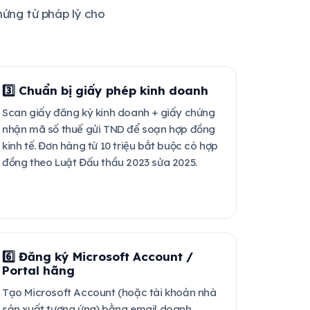
hứng từ pháp lý cho
3️⃣ Chuẩn bị giấy phép kinh doanh
Scan giấy đăng ký kinh doanh + giấy chứng
nhận mã số thuế gửi TND để soạn hợp đồng
kinh tế. Đơn hàng từ 10 triệu bắt buộc có hợp
đồng theo Luật Đấu thầu 2023 sửa 2025.
6️⃣ Đăng ký Microsoft Account /
Portal hãng
Tạo Microsoft Account (hoặc tài khoản nhà
sản xuất tương ứng) bằng email doanh