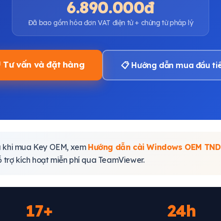
6.890.000đ
Đã bao gồm hóa đơn VAT điện tử + chứng từ pháp lý
 Tư vấn và đặt hàng
📋 Hướng dẫn mua đầu ti
 khi mua Key OEM, xem
Hướng dẫn cài Windows OEM TND
 trợ kích hoạt miễn phí qua TeamViewer.
17+
24h