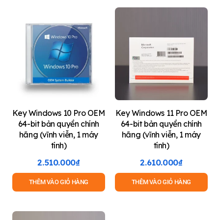
Key Windows 10 Pro OEM
Key Windows 11 Pro OEM
64-bit bản quyền chính
64-bit bản quyền chính
hãng (vĩnh viễn, 1 máy
hãng (vĩnh viễn, 1 máy
tính)
tính)
2.510.000
₫
2.610.000
₫
THÊM VÀO GIỎ HÀNG
THÊM VÀO GIỎ HÀNG