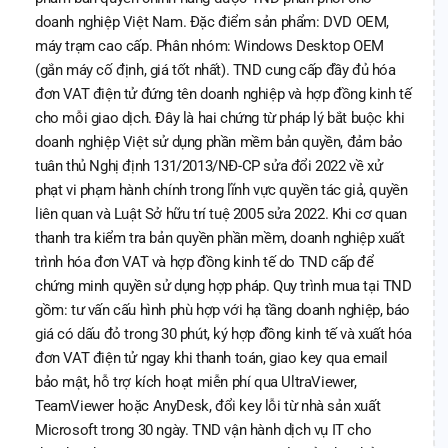
doanh nghiệp Việt Nam. Đặc điểm sản phẩm: DVD OEM,
máy trạm cao cấp. Phân nhóm: Windows Desktop OEM
(gắn máy cố định, giá tốt nhất). TND cung cấp đầy đủ hóa
đơn VAT điện tử đứng tên doanh nghiệp và hợp đồng kinh tế
cho mỗi giao dịch. Đây là hai chứng từ pháp lý bắt buộc khi
doanh nghiệp Việt sử dụng phần mềm bản quyền, đảm bảo
tuân thủ Nghị định 131/2013/NĐ-CP sửa đổi 2022 về xử
phạt vi phạm hành chính trong lĩnh vực quyền tác giả, quyền
liên quan và Luật Sở hữu trí tuệ 2005 sửa 2022. Khi cơ quan
thanh tra kiểm tra bản quyền phần mềm, doanh nghiệp xuất
trình hóa đơn VAT và hợp đồng kinh tế do TND cấp để
chứng minh quyền sử dụng hợp pháp. Quy trình mua tại TND
gồm: tư vấn cấu hình phù hợp với hạ tầng doanh nghiệp, báo
giá có dấu đỏ trong 30 phút, ký hợp đồng kinh tế và xuất hóa
đơn VAT điện tử ngay khi thanh toán, giao key qua email
bảo mật, hỗ trợ kích hoạt miễn phí qua UltraViewer,
TeamViewer hoặc AnyDesk, đổi key lỗi từ nhà sản xuất
Microsoft trong 30 ngày. TND vận hành dịch vụ IT cho