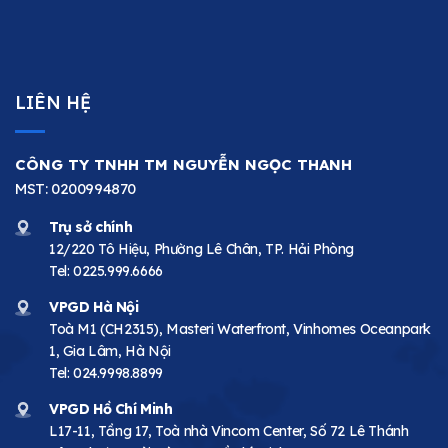
LIÊN HỆ
CÔNG TY TNHH TM NGUYỄN NGỌC THANH
MST: 0200994870
Trụ sở chính
12/220 Tô Hiệu, Phường Lê Chân, TP. Hải Phòng
Tel:
0225.999.6666
VPGD Hà Nội
Toà M1 (CH2315), Masteri Waterfront, Vinhomes Oceanpark
1, Gia Lâm, Hà Nội
Tel:
024.9998.8899
VPGD Hồ Chí Minh
L17-11, Tầng 17, Toà nhà Vincom Center, Số 72 Lê Thánh