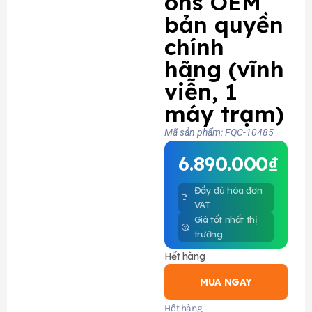
ons OEM
bản quyền
chính
hãng (vĩnh
viễn, 1
máy trạm)
Mã sản phẩm: FQC-10485
6.890.000
₫
Đầy đủ hóa đơn
VAT
Giá tốt nhất thị
trường
Hết hàng
MUA NGAY
Hết hàng