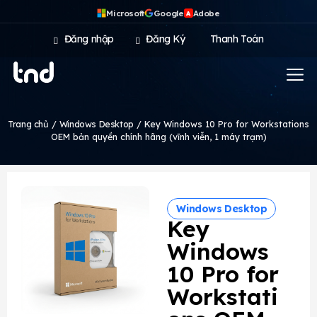
Microsoft
Google
Adobe
A
Đăng nhập
Đăng Ký
Thanh Toán
Trang chủ
/
Windows Desktop
/ Key Windows 10 Pro for Workstations
OEM bản quyền chính hãng (vĩnh viễn, 1 máy trạm)
Windows Desktop
Key
Windows
10 Pro for
Workstati