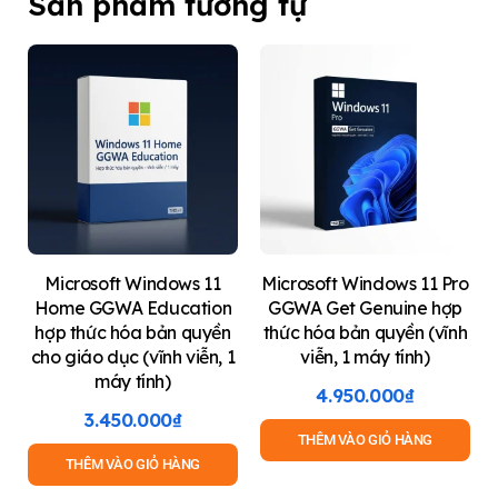
Sản phẩm tương tự
Microsoft Windows 11
Microsoft Windows 11 Pro
Home GGWA Education
GGWA Get Genuine hợp
hợp thức hóa bản quyền
thức hóa bản quyền (vĩnh
cho giáo dục (vĩnh viễn, 1
viễn, 1 máy tính)
máy tính)
4.950.000
₫
3.450.000
₫
THÊM VÀO GIỎ HÀNG
THÊM VÀO GIỎ HÀNG