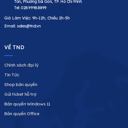
Tôn, Phường Sài Gòn, TP. Hồ Chí Minh
Tel:
028.9998.8899
Giờ Làm Việc: 9h-12h, Chiều 2h-5h
Email:
sales@tnd.vn
VỀ TND
Chính sách đại lý
Tin Tức
Shop bản quyền
Gửi ticket hỗ trợ
Bản quyền Windows 11
Bản quyền Office