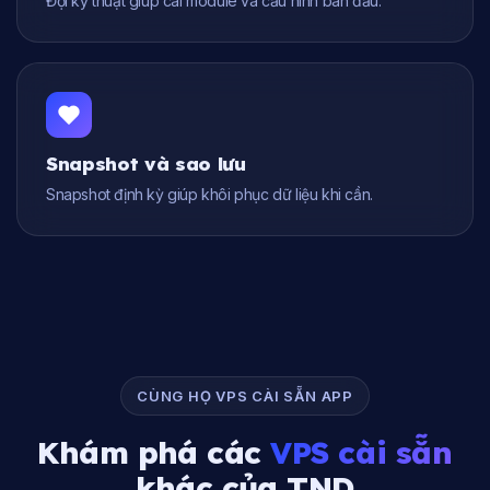
Đội kỹ thuật giúp cài module và cấu hình ban đầu.
Snapshot và sao lưu
Snapshot định kỳ giúp khôi phục dữ liệu khi cần.
CÙNG HỌ VPS CÀI SẴN APP
Khám phá các
VPS cài sẵn
khác của TND