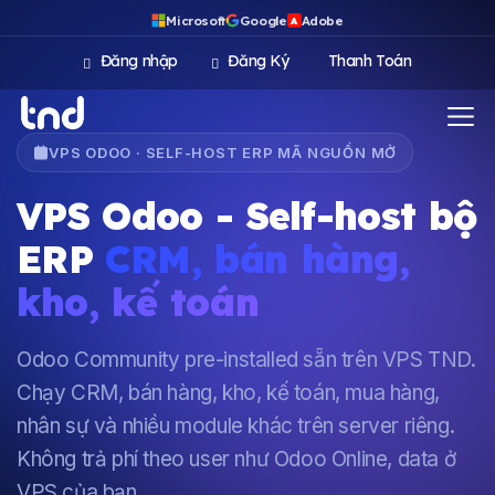
Microsoft
Google
Adobe
A
Đăng nhập
Đăng Ký
Thanh Toán
VPS ODOO · SELF-HOST ERP MÃ NGUỒN MỞ
VPS Odoo - Self-host bộ
ERP
CRM, bán hàng,
kho, kế toán
Odoo Community pre-installed sẵn trên VPS TND.
Chạy CRM, bán hàng, kho, kế toán, mua hàng,
nhân sự và nhiều module khác trên server riêng.
Không trả phí theo user như Odoo Online, data ở
VPS của bạn.