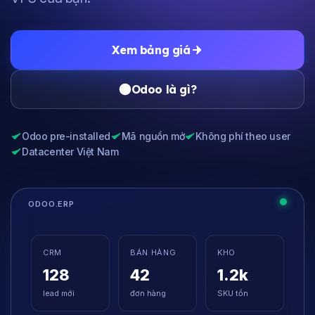
Xem bảng giá
Odoo là gì?
Odoo pre-installed
Mã nguồn mở
Không phí theo user
Datacenter Việt Nam
CRM
BÁN HÀNG
KHO
128
42
1.2k
lead mới
đơn hàng
SKU tồn