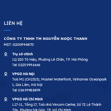
LIÊN HỆ
CÔNG TY TNHH TM NGUYỄN NGỌC THANH
MST: 0200994870
Trụ sở chính
12/220 Tô Hiệu, Phường Lê Chân, TP. Hải Phòng
Tel:
0225.999.6666
VPGD Hà Nội
Toà M1 (CH2315), Masteri Waterfront, Vinhomes Oceanpark
1, Gia Lâm, Hà Nội
Tel:
024.9998.8899
VPGD Hồ Chí Minh
L17-11, Tầng 17, Toà nhà Vincom Center, Số 72 Lê Thánh
Tôn, Phường Sài Gòn, TP. Hồ Chí Minh