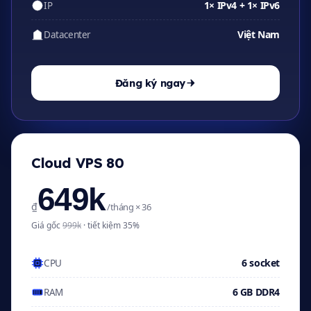
1× IPv4 + 1× IPv6
IP
Việt Nam
Datacenter
Đăng ký ngay
Cloud VPS 80
649k
₫
/tháng × 36
Giá gốc
999k
· tiết kiệm 35%
6 socket
CPU
6 GB DDR4
RAM