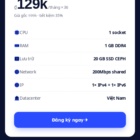
129k
₫
/tháng × 36
Giá gốc
199k
· tiết kiệm 35%
1 socket
CPU
1 GB DDR4
RAM
20 GB SSD CEPH
Lưu trữ
200Mbps shared
Network
1× IPv4 + 1× IPv6
IP
Việt Nam
Datacenter
Đăng ký ngay