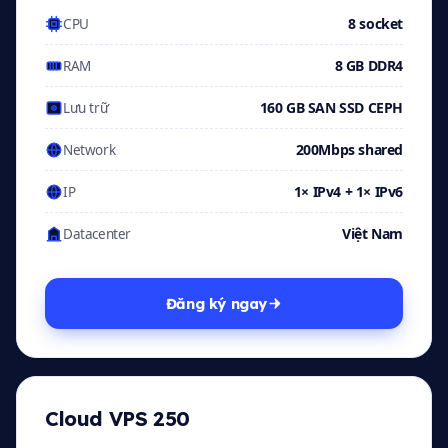
8 socket
CPU
8 GB DDR4
RAM
160 GB SAN SSD CEPH
Lưu trữ
200Mbps shared
Network
1× IPv4 + 1× IPv6
IP
Việt Nam
Datacenter
Đăng ký ngay
Cloud VPS 250