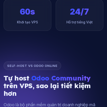
60s
24/7
Khởi tạo VPS
Hỗ trợ tiếng Việt
SELF-HOST VS ODOO ONLINE
Tự host
Odoo Community
trên VPS, sao lại tiết kiệm
hơn
Odoo là bộ phần mềm quản trị doanh nghiệp mã