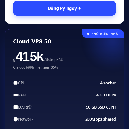
Đăng ký ngay
★ PHỔ BIẾN NHẤT
Cloud VPS 50
415k
₫
/tháng × 36
Giá gốc
639k
· tiết kiệm 35%
4 socket
CPU
4 GB DDR4
RAM
50 GB SSD CEPH
Lưu trữ
200Mbps shared
Network