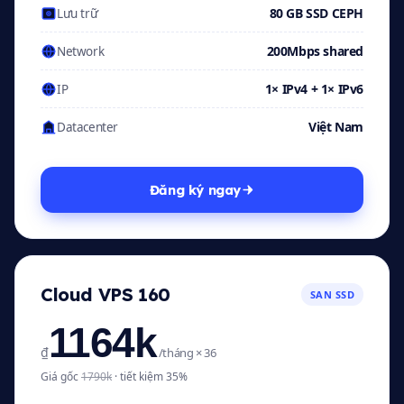
80 GB SSD CEPH
Lưu trữ
200Mbps shared
Network
1× IPv4 + 1× IPv6
IP
Việt Nam
Datacenter
Đăng ký ngay
Cloud VPS 160
SAN SSD
1164k
₫
/tháng × 36
Giá gốc
1790k
· tiết kiệm 35%