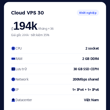
Cloud VPS 30
Khởi nghiệp
194k
₫
/tháng × 36
Giá gốc
299k
· tiết kiệm 35%
2 socket
CPU
2 GB DDR4
RAM
30 GB SSD CEPH
Lưu trữ
200Mbps shared
Network
1× IPv4 + 1× IPv6
IP
Việt Nam
Datacenter