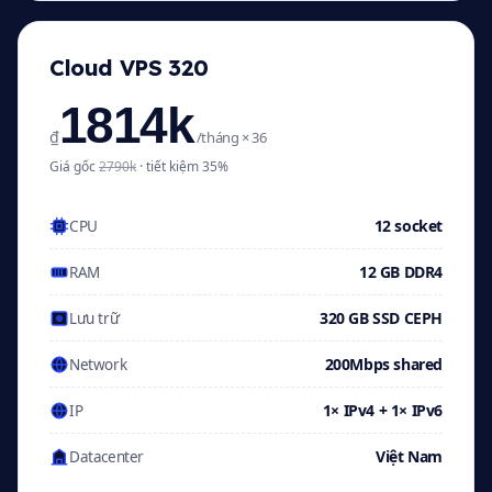
Cloud VPS 320
1814k
₫
/tháng × 36
Giá gốc
2790k
· tiết kiệm 35%
12 socket
CPU
12 GB DDR4
RAM
320 GB SSD CEPH
Lưu trữ
200Mbps shared
Network
1× IPv4 + 1× IPv6
IP
Việt Nam
Datacenter