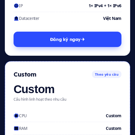
1× IPv4 + 1× IPv6
IP
Việt Nam
Datacenter
Đăng ký ngay
Custom
Theo yêu cầu
Custom
Cấu hình linh hoạt theo nhu cầu
Custom
CPU
Custom
RAM