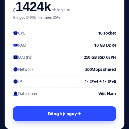
1424k
₫
/tháng × 36
Giá gốc
2190k
· tiết kiệm 35%
10 socket
CPU
10 GB DDR4
RAM
250 GB SSD CEPH
Lưu trữ
200Mbps shared
Network
1× IPv4 + 1× IPv6
IP
Việt Nam
Datacenter
Đăng ký ngay