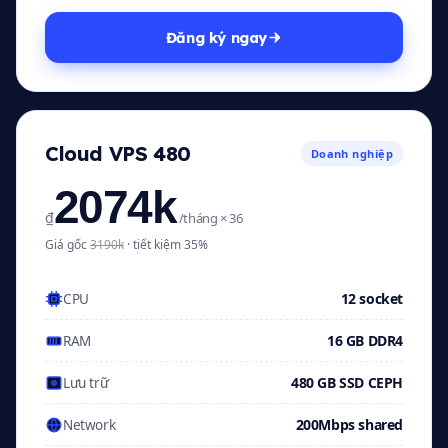
Đăng ký ngay
Cloud VPS 480
Doanh nghiệp
2074k
₫
/tháng × 36
Giá gốc
3190k
· tiết kiệm 35%
12 socket
CPU
16 GB DDR4
RAM
480 GB SSD CEPH
Lưu trữ
200Mbps shared
Network