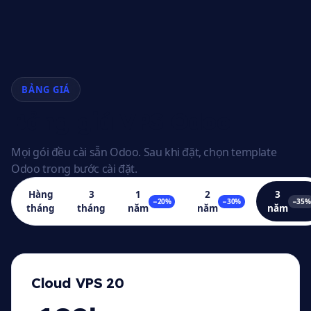
BẢNG GIÁ
Bảng giá VPS Odoo
Mọi gói đều cài sẵn Odoo. Sau khi đặt, chọn template
Odoo trong bước cài đặt.
Hàng
3
1
2
3
−20%
−30%
−35%
tháng
tháng
năm
năm
năm
Cloud VPS 20