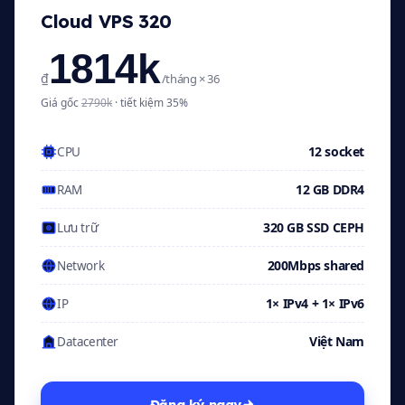
Cloud VPS 320
1814k
₫
/tháng × 36
Giá gốc
2790k
· tiết kiệm 35%
12 socket
CPU
12 GB DDR4
RAM
320 GB SSD CEPH
Lưu trữ
200Mbps shared
Network
1× IPv4 + 1× IPv6
IP
Việt Nam
Datacenter
Đăng ký ngay