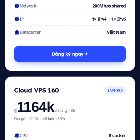
200Mbps shared
Network
1× IPv4 + 1× IPv6
IP
Việt Nam
Datacenter
Đăng ký ngay
Cloud VPS 160
SAN SSD
1164k
₫
/tháng × 36
Giá gốc
1790k
· tiết kiệm 35%
8 socket
CPU