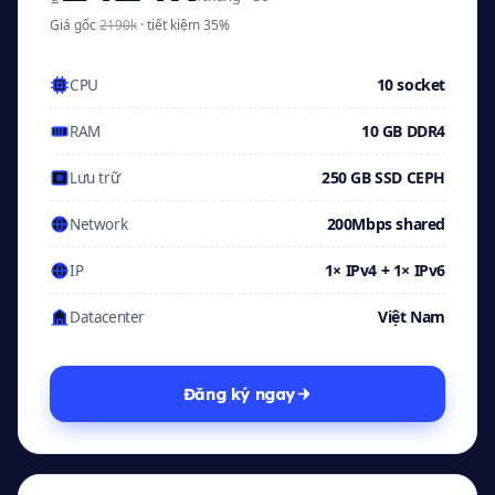
Giá gốc
2190k
· tiết kiệm 35%
10 socket
CPU
10 GB DDR4
RAM
250 GB SSD CEPH
Lưu trữ
200Mbps shared
Network
1× IPv4 + 1× IPv6
IP
Việt Nam
Datacenter
Đăng ký ngay