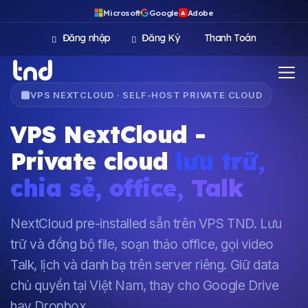
Microsoft
Google
Adobe
A
Đăng nhập
Đăng Ký
Thanh Toán
VPS NEXTCLOUD · SELF-HOST PRIVATE CLOUD
VPS NextCloud -
Private cloud
lưu trữ,
chia sẻ, office, Talk
NextCloud pre-installed sẵn trên VPS TND. Lưu
trữ và đồng bộ file, soạn thảo office, gọi video
Talk, lịch và danh bạ trên server riêng. Giữ data
chủ quyền tại Việt Nam, thay cho Google Drive
hay Dropbox.