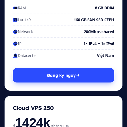
8 GB DDR4
RAM
160 GB SAN SSD CEPH
Lưu trữ
200Mbps shared
Network
1× IPv4 + 1× IPv6
IP
Việt Nam
Datacenter
Đăng ký ngay
Cloud VPS 250
1424k
₫
/tháng × 36