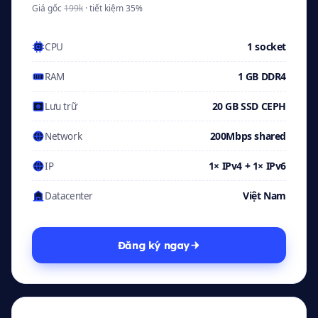
Giá gốc
199k
· tiết kiệm 35%
1 socket
CPU
1 GB DDR4
RAM
20 GB SSD CEPH
Lưu trữ
200Mbps shared
Network
1× IPv4 + 1× IPv6
IP
Việt Nam
Datacenter
Đăng ký ngay