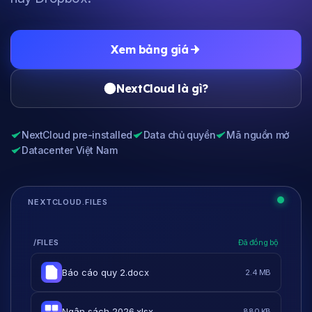
Xem bảng giá
NextCloud là gì?
NextCloud pre-installed
Data chủ quyền
Mã nguồn mở
Datacenter Việt Nam
/FILES
Đã đồng bộ
Báo cáo quy 2.docx
2.4 MB
Ngân sách 2026.xlsx
880 KB