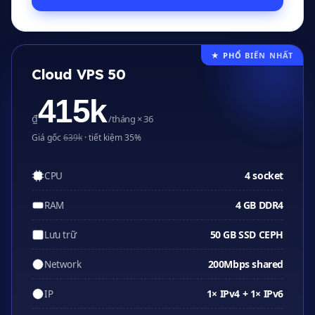
★ PHỔ BIẾN NHẤT
Cloud VPS 50
415k
₫
/tháng × 36
Giá gốc
639k
· tiết kiệm 35%
4 socket
CPU
4 GB DDR4
RAM
50 GB SSD CEPH
Lưu trữ
200Mbps shared
Network
1× IPv4 + 1× IPv6
IP