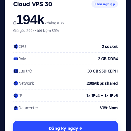
Cloud VPS 30
Khởi nghiệp
194k
₫
/tháng × 36
Giá gốc
299k
· tiết kiệm 35%
2 socket
CPU
2 GB DDR4
RAM
30 GB SSD CEPH
Lưu trữ
200Mbps shared
Network
1× IPv4 + 1× IPv6
IP
Việt Nam
Datacenter
Đăng ký ngay