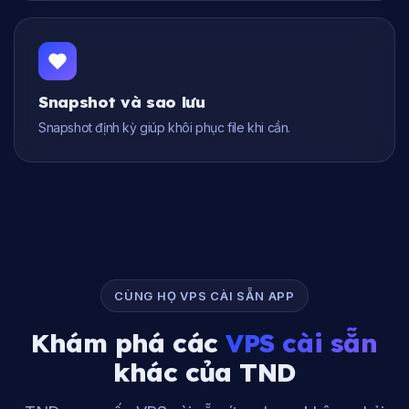
Snapshot và sao lưu
Snapshot định kỳ giúp khôi phục file khi cần.
CÙNG HỌ VPS CÀI SẴN APP
Khám phá các
VPS cài sẵn
khác của TND