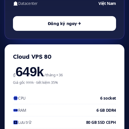
Việt Nam
Datacenter
Đăng ký ngay
Cloud VPS 80
649k
₫
/tháng × 36
Giá gốc
999k
· tiết kiệm 35%
6 socket
CPU
6 GB DDR4
RAM
80 GB SSD CEPH
Lưu trữ