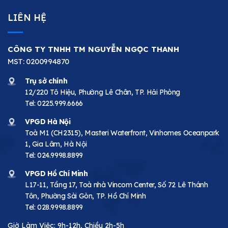
LIÊN HỆ
CÔNG TY TNHH TM NGUYỄN NGỌC THANH
MST: 0200994870
Trụ sở chính
12/220 Tô Hiệu, Phường Lê Chân, TP. Hải Phòng
Tel:
0225.999.6666
VPGD Hà Nội
Toà M1 (CH2315), Masteri Waterfront, Vinhomes Oceanpark
1, Gia Lâm, Hà Nội
Tel:
024.9998.8899
VPGD Hồ Chí Minh
L17-11, Tầng 17, Toà nhà Vincom Center, Số 72 Lê Thánh
Tôn, Phường Sài Gòn, TP. Hồ Chí Minh
Tel:
028.9998.8899
Giờ Làm Việc: 9h-12h, Chiều 2h-5h