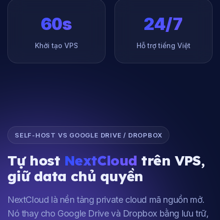
60s
24/7
Khởi tạo VPS
Hỗ trợ tiếng Việt
SELF-HOST VS GOOGLE DRIVE / DROPBOX
Tự host
NextCloud
trên VPS,
giữ data chủ quyền
NextCloud là nền tảng private cloud mã nguồn mở.
Nó thay cho Google Drive và Dropbox bằng lưu trữ,