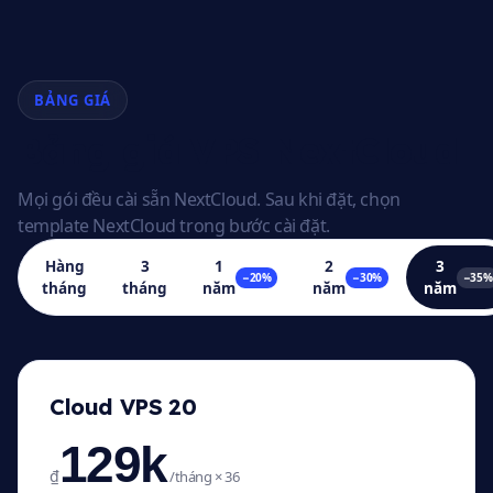
BẢNG GIÁ
Bảng giá VPS NextCloud
Mọi gói đều cài sẵn NextCloud. Sau khi đặt, chọn
template NextCloud trong bước cài đặt.
Hàng
3
1
2
3
−20%
−30%
−35%
tháng
tháng
năm
năm
năm
Cloud VPS 20
129k
₫
/tháng × 36