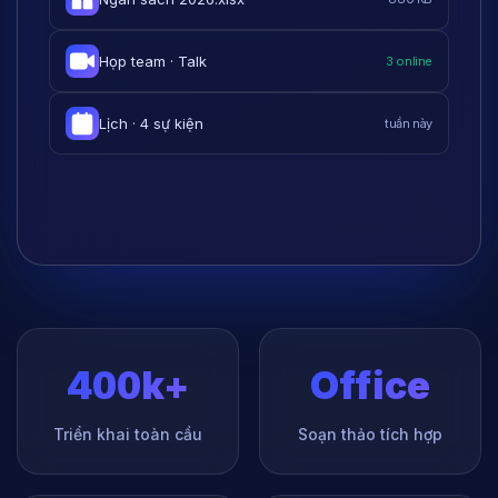
Họp team · Talk
3 online
Lịch · 4 sự kiện
tuần này
400k+
Office
Triển khai toàn cầu
Soạn thảo tích hợp