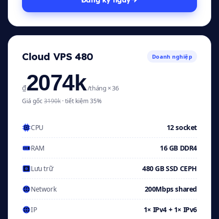
Cloud VPS 480
Doanh nghiệp
2074k
₫
/tháng × 36
Giá gốc
3190k
· tiết kiệm 35%
12 socket
CPU
16 GB DDR4
RAM
480 GB SSD CEPH
Lưu trữ
200Mbps shared
Network
1× IPv4 + 1× IPv6
IP