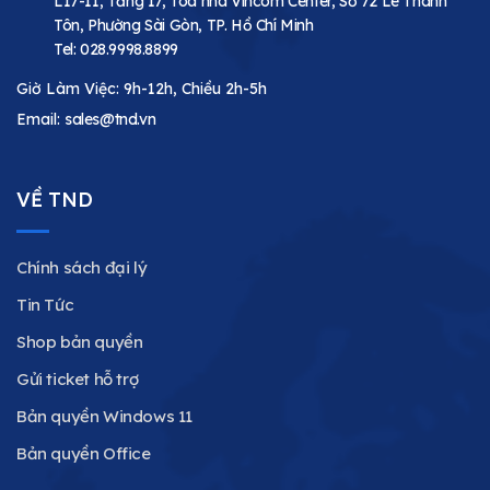
L17-11, Tầng 17, Toà nhà Vincom Center, Số 72 Lê Thánh
Tôn, Phường Sài Gòn, TP. Hồ Chí Minh
Tel:
028.9998.8899
Giờ Làm Việc: 9h-12h, Chiều 2h-5h
Email:
sales@tnd.vn
VỀ TND
Chính sách đại lý
Tin Tức
Shop bản quyền
Gửi ticket hỗ trợ
Bản quyền Windows 11
Bản quyền Office