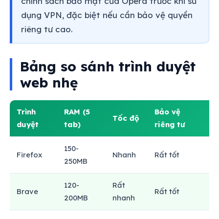
chính sách bảo mật của Opera trước khi sử
dụng VPN, đặc biệt nếu cần bảo vệ quyền
riêng tư cao.
Bảng so sánh trình duyệt
web nhẹ
Trình
RAM (5
Bảo vệ
Tốc độ
duyệt
tab)
riêng tư
150-
Firefox
Nhanh
Rất tốt
3
250MB
120-
Rất
H
Brave
Rất tốt
200MB
nhanh