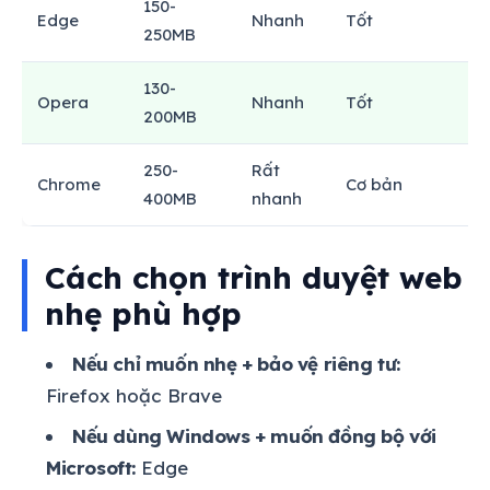
150-
H
Edge
Nhanh
Tốt
250MB
130-
H
Opera
Nhanh
Tốt
200MB
250-
Rất
Chrome
Cơ bản
1
400MB
nhanh
Cách chọn trình duyệt web
nhẹ phù hợp
Nếu chỉ muốn nhẹ + bảo vệ riêng tư:
Firefox hoặc Brave
Nếu dùng Windows + muốn đồng bộ với
Microsoft:
Edge