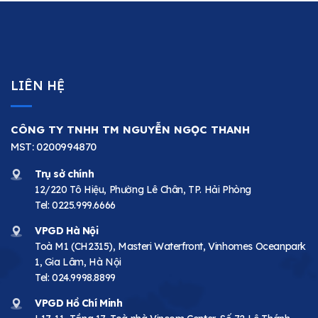
LIÊN HỆ
CÔNG TY TNHH TM NGUYỄN NGỌC THANH
MST: 0200994870
Trụ sở chính
12/220 Tô Hiệu, Phường Lê Chân, TP. Hải Phòng
Tel:
0225.999.6666
VPGD Hà Nội
Toà M1 (CH2315), Masteri Waterfront, Vinhomes Oceanpark
1, Gia Lâm, Hà Nội
Tel:
024.9998.8899
VPGD Hồ Chí Minh