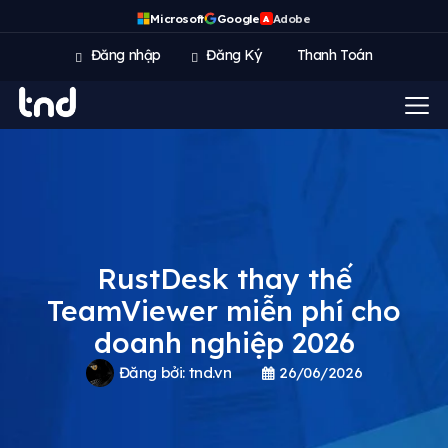
Microsoft
Google
Adobe
A
Đăng nhập
Đăng Ký
Thanh Toán
RustDesk thay thế
TeamViewer miễn phí cho
doanh nghiệp 2026
Đăng bởi:
tnd.vn
26/06/2026