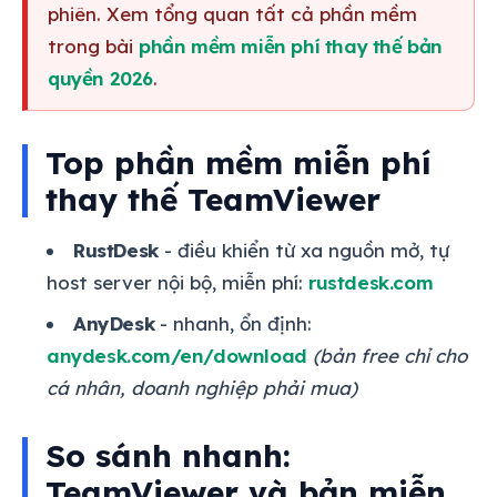
phiên. Xem tổng quan tất cả phần mềm
trong bài
phần mềm miễn phí thay thế bản
quyền 2026
.
Top phần mềm miễn phí
thay thế TeamViewer
RustDesk
- điều khiển từ xa nguồn mở, tự
host server nội bộ, miễn phí:
rustdesk.com
AnyDesk
- nhanh, ổn định:
anydesk.com/en/download
(bản free chỉ cho
cá nhân, doanh nghiệp phải mua)
So sánh nhanh:
TeamViewer và bản miễn