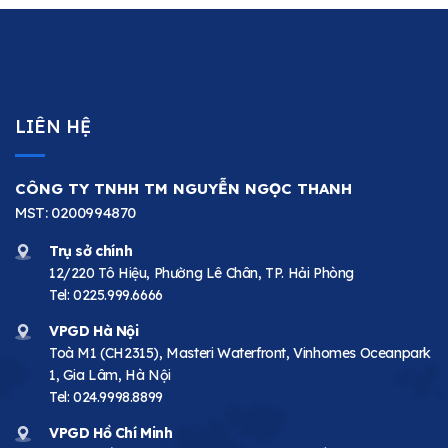
LIÊN HỆ
CÔNG TY TNHH TM NGUYỄN NGỌC THANH
MST: 0200994870
Trụ sở chính
12/220 Tô Hiệu, Phường Lê Chân, TP. Hải Phòng
Tel:
0225.999.6666
VPGD Hà Nội
Toà M1 (CH2315), Masteri Waterfront, Vinhomes Oceanpark
1, Gia Lâm, Hà Nội
Tel:
024.9998.8899
VPGD Hồ Chí Minh