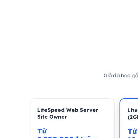
Giá đã bao g
LiteSpeed Web Server
Lit
Site Owner
(2G
Từ
Từ