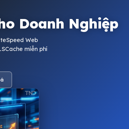
cho Doanh Nghiệp
LiteSpeed Web
 LSCache miễn phí
iá