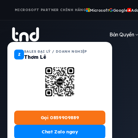
Microsoft
Google
Ad
MICROSOFT PARTNER CHÍNH HÃNG
A
Bản Quyền
SALES ĐẠI LÝ / DOANH NGHIỆP
Z
Thơm Lê
Gọi 0859909889
Chat Zalo ngay