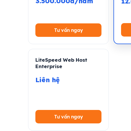
3.500.000đ/năm
12
Tư vấn ngay
LiteSpeed Web Host
Enterprise
Liên hệ
Tư vấn ngay