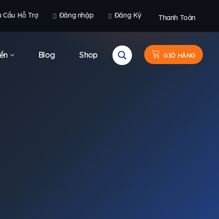
u Cầu Hỗ Trợ
Đăng nhập
Đăng Ký
Thanh Toán
ền
Blog
Shop
GIỎ HÀNG