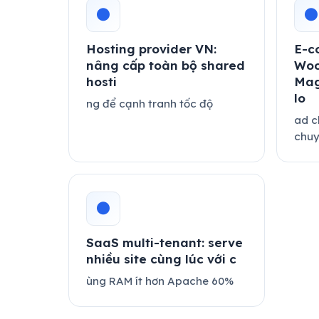
●
●
Hosting provider VN:
E-c
nâng cấp toàn bộ shared
Woo
hosti
Mag
lo
ng để cạnh tranh tốc độ
ad c
chuy
●
SaaS multi-tenant: serve
nhiều site cùng lúc với c
ùng RAM ít hơn Apache 60%