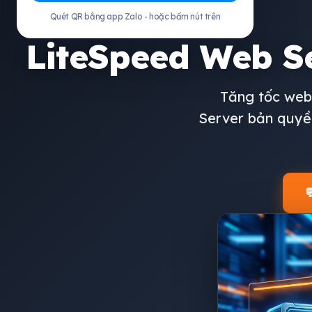
Quét QR bằng app Zalo - hoặc bấm nút trên
LiteSpeed Web S
Tăng tốc web
Server bản quyền
