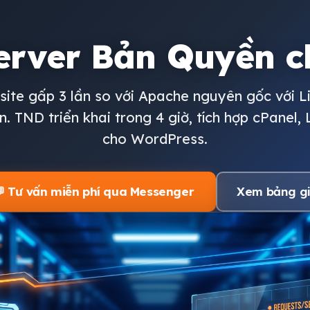
erver Bản Quyền 
site gấp 3 lần so với Apache nguyên gốc với 
. TND triển khai trong 4 giờ, tích hợp cPanel,
cho WordPress.
 Tư vấn miễn phí qua Messenger
Xem bảng g