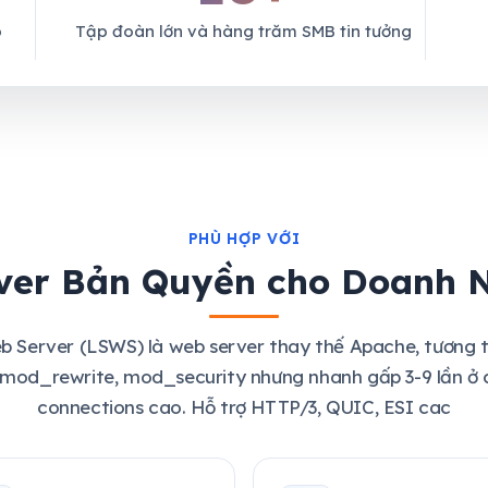
p
Tập đoàn lớn và hàng trăm SMB tin tưởng
PHÙ HỢP VỚI
ver Bản Quyền cho Doanh N
 Server (LSWS) là web server thay thế Apache, tương t
, mod_rewrite, mod_security nhưng nhanh gấp 3-9 lần ở 
connections cao. Hỗ trợ HTTP/3, QUIC, ESI cac