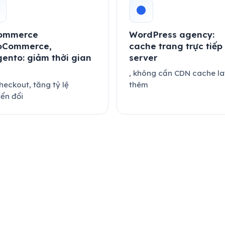
●
ommerce
WordPress agency:
Commerce,
cache trang trực tiếp 
ento: giảm thời gian
server
, không cần CDN cache la
heckout, tăng tỷ lệ
thêm
ển đổi