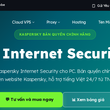
obe
Gửi Yêu
Cloud VPS
Proxy
Hosting
Tên Mi
KASPERSKY BẢN QUYỀN CHÍNH HÃNG
Internet Secur
aspersky Internet Security cho PC. Bản quyền chí
ên website Kaspersky, hỗ trợ tiếng Việt 24/7 từ T
💬 Tư vấn và mua ngay
📊 Xem bảng giá