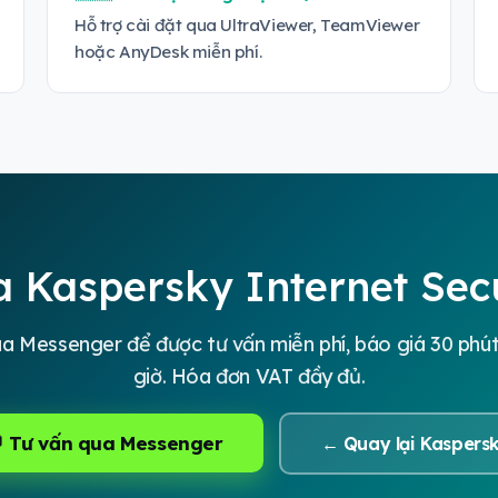
Hỗ trợ cài đặt qua UltraViewer, TeamViewer
hoặc AnyDesk miễn phí.
 Kaspersky Internet Secu
 Messenger để được tư vấn miễn phí, báo giá 30 phút,
giờ. Hóa đơn VAT đầy đủ.
 Tư vấn qua Messenger
← Quay lại Kaspers