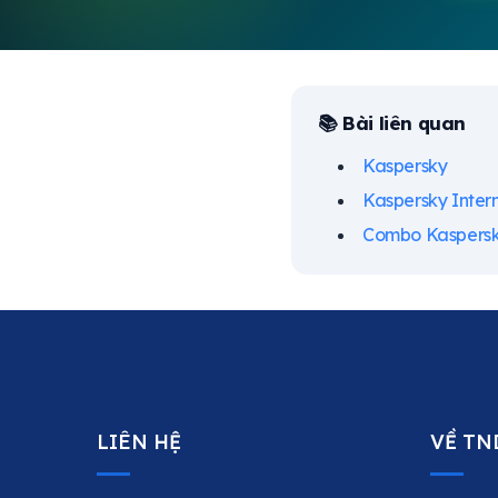
📚 Bài liên quan
Kaspersky
Kaspersky Intern
Combo Kaspersky
LIÊN HỆ
VỀ TN