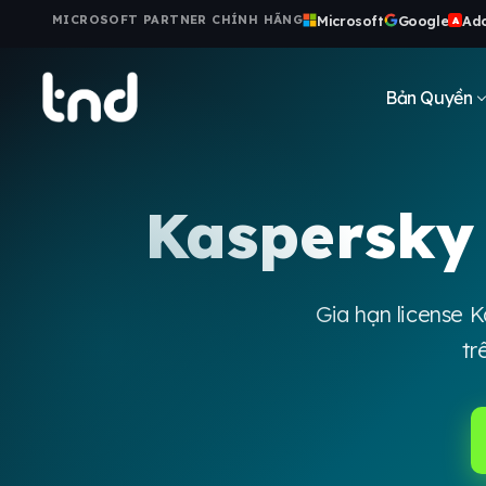
Microsoft
Google
Ad
MICROSOFT PARTNER CHÍNH HÃNG
A
Bản Quyền
Kaspersky 
Gia hạn license K
tr