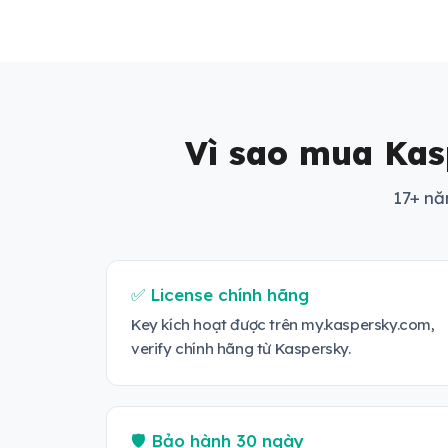
Vì sao mua Kas
17+ nă
✅ License chính hãng
Key kích hoạt được trên my.kaspersky.com,
verify chính hãng từ Kaspersky.
🛡️ Bảo hành 30 ngày