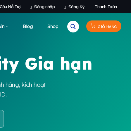
 Cầu Hỗ Trợ
Đăng nhập
Đăng Ký
Thanh Toán
ền
Blog
Shop
GIỎ HÀNG
ity Gia hạn
nh hãng, kích hoạt
ND.