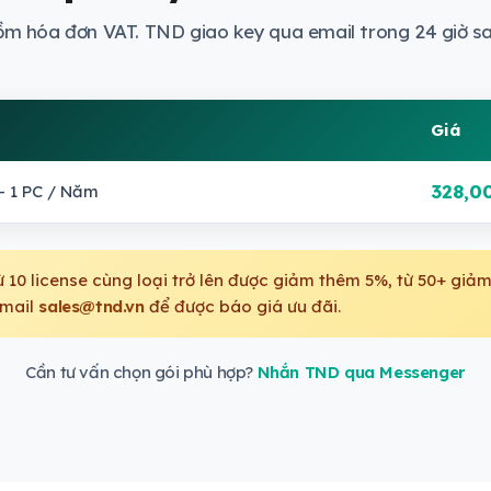
ồm hóa đơn VAT. TND giao key qua email trong 24 giờ sa
Giá
328,0
- 1 PC / Năm
10 license cùng loại trở lên được giảm thêm 5%, từ 50+ gi
mail
sales@tnd.vn
để được báo giá ưu đãi.
Cần tư vấn chọn gói phù hợp?
Nhắn TND qua Messenger