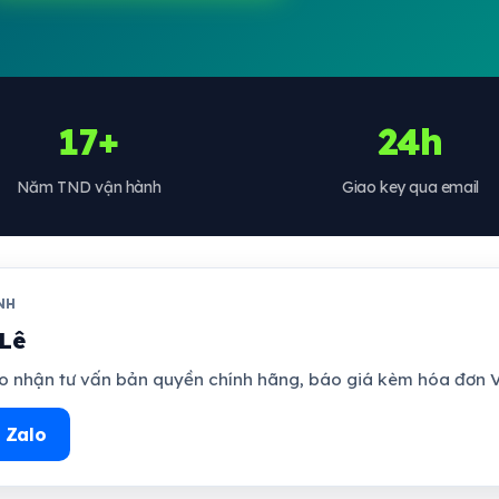
17+
24h
Năm TND vận hành
Giao key qua email
NH
Lê
 nhận tư vấn bản quyền chính hãng, báo giá kèm hóa đơn V
 Zalo