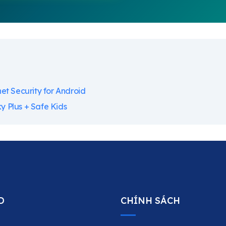
et Security for Android
 Plus + Safe Kids
D
CHÍNH SÁCH