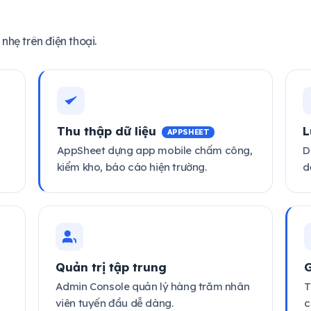
hẹ trên điện thoại.
Thu thập dữ liệu
L
APPSHEET
D
AppSheet dựng app mobile chấm công,
d
kiểm kho, báo cáo hiện trường.
Quản trị tập trung
G
u
Admin Console quản lý hàng trăm nhân
T
viên tuyến đầu dễ dàng.
c