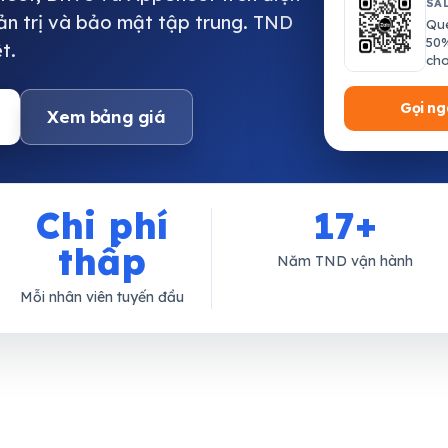
SA
uản trị và bảo mật tập trung. TND
Qué
50
t.
cho
Gọi ng
Xem bảng giá
Chi phí
17+
thấp
Năm TND vận hành
Mỗi nhân viên tuyến đầu