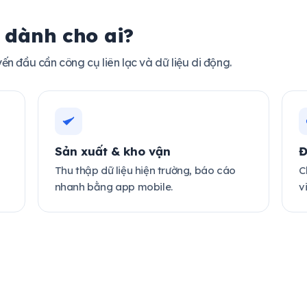
 dành cho ai?
ến đầu cần công cụ liên lạc và dữ liệu di động.
Sản xuất & kho vận
Đ
Thu thập dữ liệu hiện trường, báo cáo
C
nhanh bằng app mobile.
v