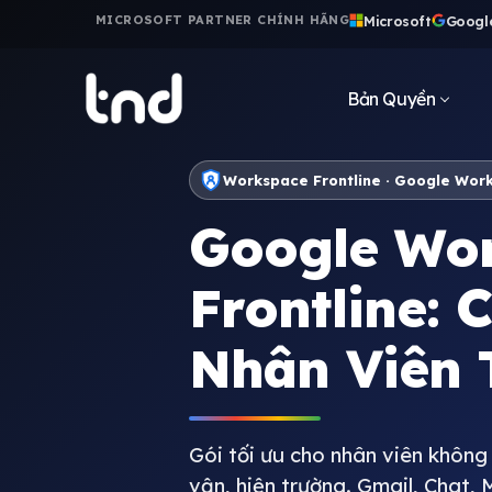
Microsoft
Googl
MICROSOFT PARTNER CHÍNH HÃNG
Bản Quyền
Workspace Frontline · Google Wor
Google Wo
Frontline:
Nhân Viên 
Gói tối ưu cho nhân viên không 
vận, hiện trường. Gmail, Chat,