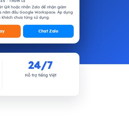
LES · THƠM LÊ
t QR hoặc nhắn Zalo để nhận giảm
% năm đầu Google Workspace. Áp dụng
 khách chưa từng sử dụng.
ay
Chat Zalo
24/7
Hỗ trợ tiếng Việt