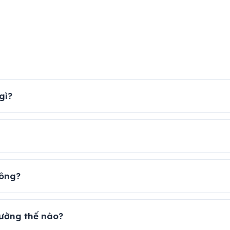
gì?
hông?
rường thế nào?