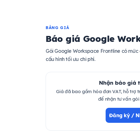
BẢNG GIÁ
Báo giá Google Work
Gói Google Workspace Frontline có mức 
cấu hình tối ưu chi phí.
Nhận báo giá t
Giá đã bao gồm hóa đơn VAT, hỗ trợ tri
để nhận tư vấn gói
Đăng ký / N