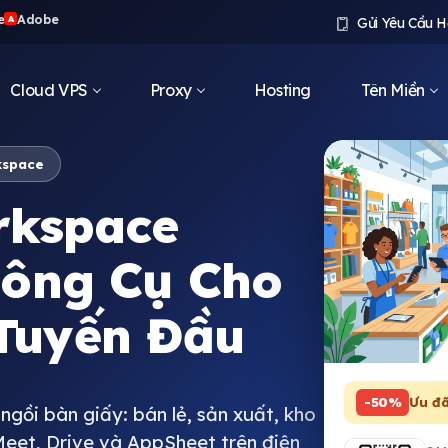
e
Adobe
A
Gửi Yêu Cầu H
Cloud VPS
Proxy
Hosting
Tên Miền
kspace
rkspace
 Công Cụ Cho
Tuyến Đầu
-50%
Ưu đã
ngồi bàn giấy: bán lẻ, sản xuất, kho
 Meet, Drive và AppSheet trên điện