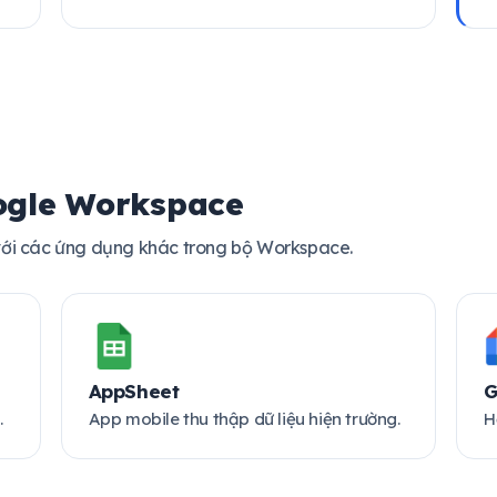
ogle Workspace
 với các ứng dụng khác trong bộ Workspace.
AppSheet
G
.
App mobile thu thập dữ liệu hiện trường.
H