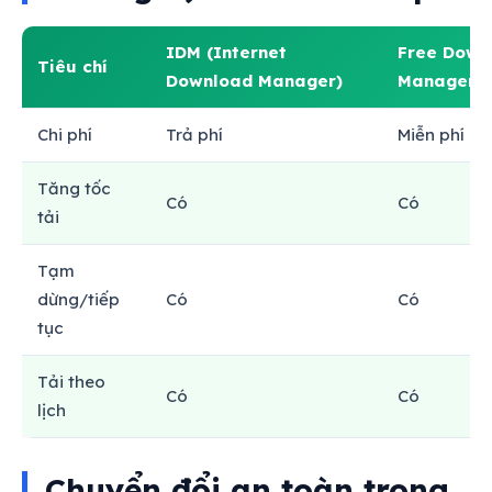
IDM (Internet
Free Down
Tiêu chí
Download Manager)
Manager (
Chi phí
Trả phí
Miễn phí
Tăng tốc
Có
Có
tải
Tạm
dừng/tiếp
Có
Có
tục
Tải theo
Có
Có
lịch
Chuyển đổi an toàn trong