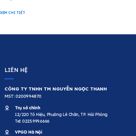
XEM CHI TIẾT
LIÊN HỆ
CÔNG TY TNHH TM NGUYỄN NGỌC THANH
MST: 0200994870
Trụ sở chính
12/220 Tô Hiệu, Phường Lê Chân, TP. Hải Phòng
Tel:
0225.999.6666
VPGD Hà Nội