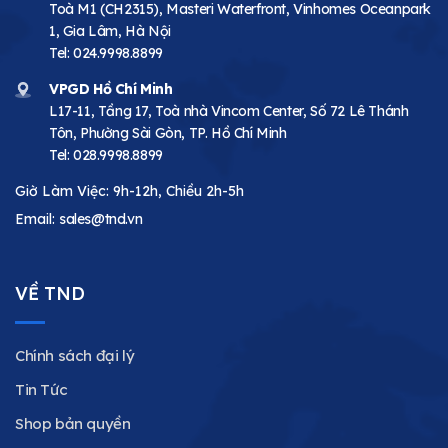
Toà M1 (CH2315), Masteri Waterfront, Vinhomes Oceanpark
1, Gia Lâm, Hà Nội
Tel:
024.9998.8899
VPGD Hồ Chí Minh
L17-11, Tầng 17, Toà nhà Vincom Center, Số 72 Lê Thánh
Tôn, Phường Sài Gòn, TP. Hồ Chí Minh
Tel:
028.9998.8899
Giờ Làm Việc: 9h-12h, Chiều 2h-5h
Email:
sales@tnd.vn
VỀ TND
Chính sách đại lý
Tin Tức
Shop bản quyền