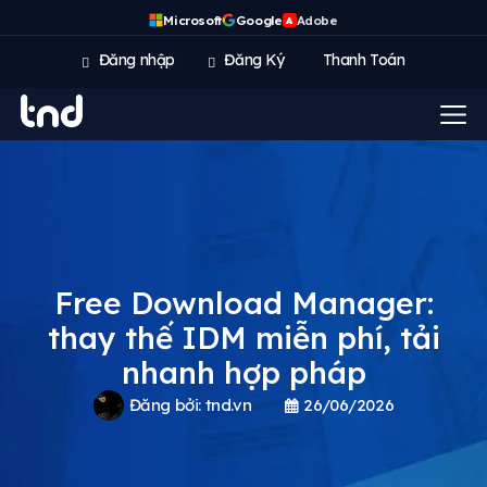
Microsoft
Google
Adobe
A
Đăng nhập
Đăng Ký
Thanh Toán
Free Download Manager:
thay thế IDM miễn phí, tải
nhanh hợp pháp
Đăng bởi:
tnd.vn
26/06/2026