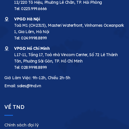
12/220 Tô Hiệu, Phường Lê Chân, TP. Hải Phòng
Tel:
0225.999.6666
VPGD Hà Nội
Toà M1 (CH2315), Masteri Waterfront, Vinhomes Oceanpark
1, Gia Lâm, Hà Nội
Tel:
024.9998.8899
VPGD Hồ Chí Minh
L17-11, Tầng 17, Toà nhà Vincom Center, Số 72 Lê Thánh
Tôn, Phường Sài Gòn, TP. Hồ Chí Minh
Tel:
028.9998.8899
Giờ Làm Việc: 9h-12h, Chiều 2h-5h
Email:
sales@tnd.vn
VỀ TND
Chính sách đại lý