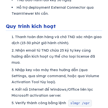
Hỗ trợ deployment External Connector qua
TeamViewer khi cần.
Quy trình kích hoạt
Thanh toán đơn hàng và chờ TND xác nhận giao
dịch (15-30 phút giờ hành chính).
Nhận email từ TND chứa 25 ký tự key cùng
hướng dẫn kích hoạt cụ thể cho loại license đã
mua.
Nhập key vào máy theo hướng dẫn (qua
Settings, qua slmgr command, hoặc qua Volume
Activation Tool tùy loại).
Kết nối Internet để Windows/Office liên lạc
Microsoft activation server.
Verify thành công bằng lệnh
slmgr /xpr