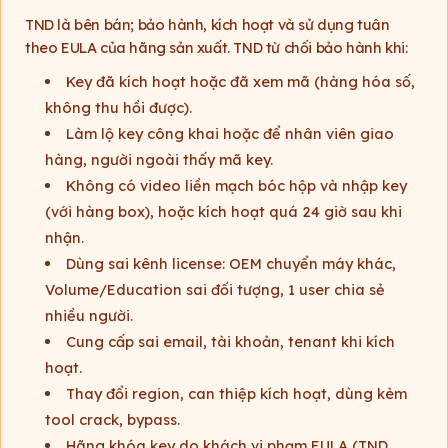
TND là bên bán; bảo hành, kích hoạt và sử dụng tuân
theo EULA của hãng sản xuất. TND từ chối bảo hành khi:
Key đã kích hoạt hoặc đã xem mã (hàng hóa số,
không thu hồi được).
Làm lộ key công khai hoặc để nhân viên giao
hàng, người ngoài thấy mã key.
Không có video liền mạch bóc hộp và nhập key
(với hàng box), hoặc kích hoạt quá 24 giờ sau khi
nhận.
Dùng sai kênh license: OEM chuyển máy khác,
Volume/Education sai đối tượng, 1 user chia sẻ
nhiều người.
Cung cấp sai email, tài khoản, tenant khi kích
hoạt.
Thay đổi region, can thiệp kích hoạt, dùng kèm
tool crack, bypass.
Hãng khóa key do khách vi phạm EULA (TND