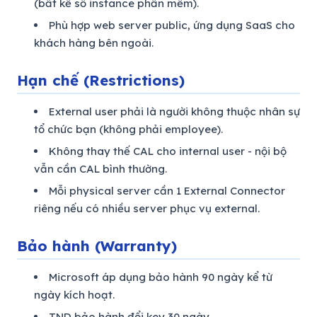
(bất kể số instance phần mềm).
Phù hợp web server public, ứng dụng SaaS cho
khách hàng bên ngoài.
Hạn chế (Restrictions)
External user phải là người không thuộc nhân sự
tổ chức bạn (không phải employee).
Không thay thế CAL cho internal user - nội bộ
vẫn cần CAL bình thường.
Mỗi physical server cần 1 External Connector
riêng nếu có nhiều server phục vụ external.
Bảo hành (Warranty)
Microsoft áp dụng bảo hành 90 ngày kể từ
ngày kích hoạt.
TND bảo hành đổi key 30 ngày.