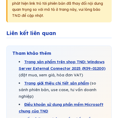
phát hiện link trỏ tới phiên bản đã thay đổi nội dung
quan trọng so với mô tả ở trang này, vui lòng báo
TND để cập nhật.
Liên kết liên quan
Tham khảo thêm
Trang sản phẩm trên shop TND: Windows
Server External Connector 2025 (R39-01200)
(đặt mua, xem giá, hóa đơn VAT)
Trang giới thiệu chi tiết sản phẩm
(so
sánh phiên bản, use case, tư vấn doanh
nghiệp)
Điều khoản sử dụng phần mềm Microsoft
chung của TND