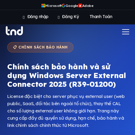
Microsoft
Google
Adobe
A
Đăng nhập
Đăng Ký
Thanh Toán
📋 CHÍNH SÁCH BẢO HÀNH
Chính sách bảo hành và sử
dụng Windows Server External
Connector 2025 (R39-01200)
License đặc biệt cho server phục vụ external user (web
public, SaaS, đối tác bên ngoài tổ chức), thay thế CAL
cho số lượng external user không giới hạn. Trang này
cung cấp đầy đủ quyền sử dụng, hạn chế, bảo hành và
link chính sách chính thức từ Microsoft.