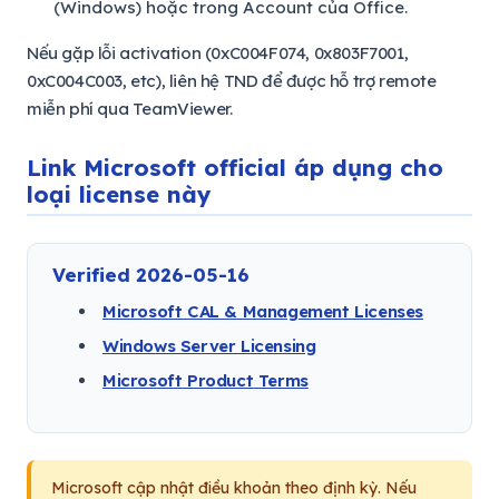
(Windows) hoặc trong Account của Office.
Nếu gặp lỗi activation (0xC004F074, 0x803F7001,
0xC004C003, etc), liên hệ TND để được hỗ trợ remote
miễn phí qua TeamViewer.
Link Microsoft official áp dụng cho
loại license này
Verified 2026-05-16
Microsoft CAL & Management Licenses
Windows Server Licensing
Microsoft Product Terms
Microsoft cập nhật điều khoản theo định kỳ. Nếu