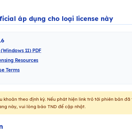
ficial áp dụng cho loại license này
16
(Windows 11) PDF
ensing Resources
nse Terms
u khoản theo định kỳ. Nếu phát hiện link trỏ tới phiên bản đã
rang này, vui lòng báo TND để cập nhật.
n