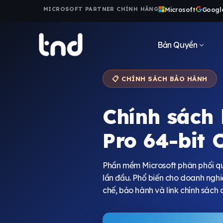
Microsoft
Googl
MICROSOFT PARTNER CHÍNH HÃNG
Bản Quyền
📋 CHÍNH SÁCH BẢO HÀNH
Chính sách
Pro 64-bit
Phần mềm Microsoft phân phối qu
lần đầu. Phổ biến cho doanh ngh
chế, bảo hành và link chính sách c