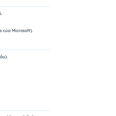
ó.
 của Microsoft).
ầu).