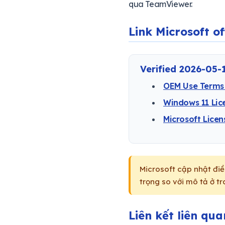
qua TeamViewer.
Link Microsoft of
Verified 2026-05-
OEM Use Terms 
Windows 11 Lic
Microsoft Lice
Microsoft cập nhật điề
trọng so với mô tả ở t
Liên kết liên qua