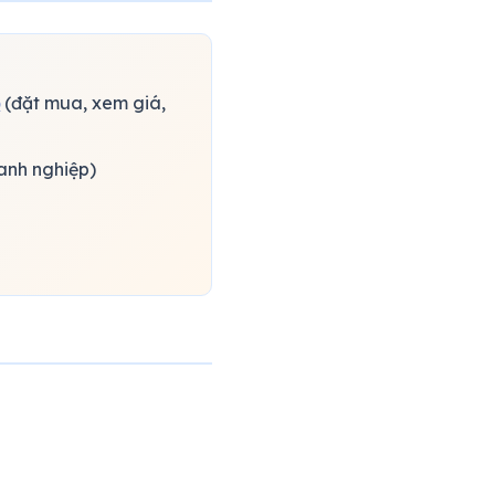
)
(đặt mua, xem giá,
oanh nghiệp)