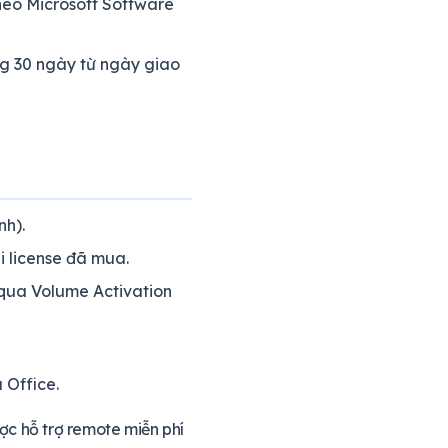
heo Microsoft Software
ong 30 ngày từ ngày giao
nh).
i license đã mua.
qua Volume Activation
 Office.
ợc hỗ trợ remote miễn phí