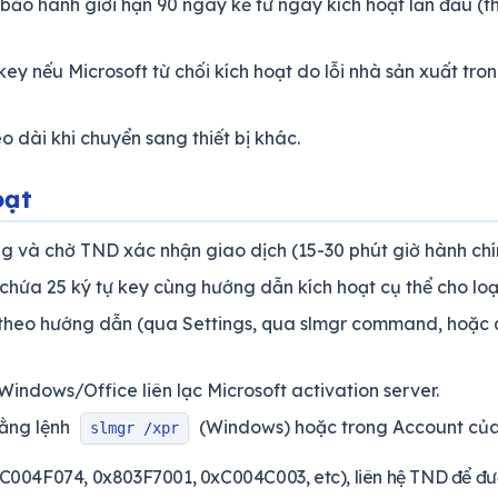
bảo hành giới hạn 90 ngày kể từ ngày kích hoạt lần đầu (t
ey nếu Microsoft từ chối kích hoạt do lỗi nhà sản xuất tr
 dài khi chuyển sang thiết bị khác.
oạt
 và chờ TND xác nhận giao dịch (15-30 phút giờ hành chí
hứa 25 ký tự key cùng hướng dẫn kích hoạt cụ thể cho loạ
heo hướng dẫn (qua Settings, qua slmgr command, hoặc 
 Windows/Office liên lạc Microsoft activation server.
bằng lệnh
(Windows) hoặc trong Account của
slmgr /xpr
xC004F074, 0x803F7001, 0xC004C003, etc), liên hệ TND để đư