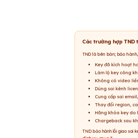
Các trường hợp TND từ
TND là bên bán; bảo hành,
Key đã kích hoạt h
Làm lộ key công kh
Không có video liề
Dùng sai kênh lice
Cung cấp sai email,
Thay đổi region, ca
Hãng khóa key do k
Chargeback sau khi
TND bảo hành lỗi giao sai ke