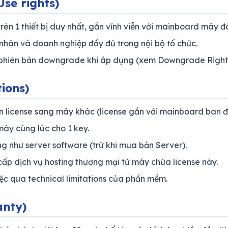
se rights)
trên 1 thiết bị duy nhất, gắn vĩnh viễn với mainboard máy đ
hân và doanh nghiệp đầy đủ trong nội bộ tổ chức.
phiên bản downgrade khi áp dụng (xem Downgrade Rights
tions)
 license sang máy khác (license gắn với mainboard ban đ
áy cùng lúc cho 1 key.
 như server software (trừ khi mua bản Server).
p dịch vụ hosting thương mại từ máy chứa license này.
c qua technical limitations của phần mềm.
anty)