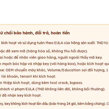
 chối bảo hành, đổi trả, hoàn tiền
 kích hoạt và sử dụng tuân theo EULA của hãng sản xuất. TND từ 
oặc đã xem mã (hàng hóa số, không thu hồi được).
ai hoặc để nhân viên giao hàng, người ngoài thấy mã key.
n mạch bóc hộp và nhập key (với hàng box), hoặc kích hoạt qu
nse: OEM chuyển máy khác, Volume/Education sai đối tượng, 1 u
 tài khoản, tenant khi kích hoạt.
n thiệp kích hoạt, dùng kèm tool crack, bypass.
hách vi phạm EULA (TND không liên đới, không bồi thường).
 đã nhận key kích hoạt.
y, key không kích hoạt lần đầu (báo trong 24 giờ, kèm bằng chứng). Chi