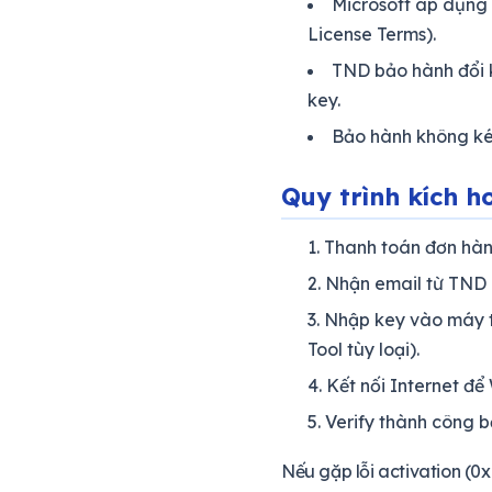
Microsoft áp dụng 
License Terms).
TND bảo hành đổi k
key.
Bảo hành không kéo
Quy trình kích h
Thanh toán đơn hàng
Nhận email từ TND c
Nhập key vào máy t
Tool tùy loại).
Kết nối Internet để
Verify thành công 
Nếu gặp lỗi activation (0