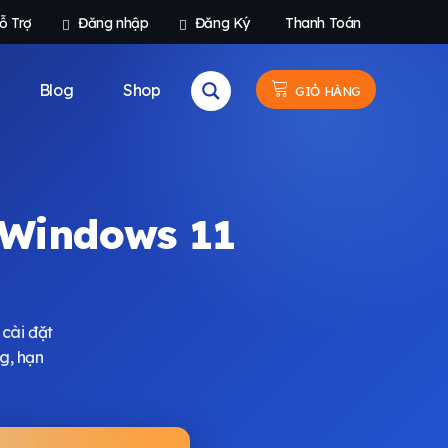
ỗ Trợ
Đăng nhập
Đăng Ký
Thanh Toán
Blog
Shop
GIỎ HÀNG
 Windows 11
cài đặt
g, hạn