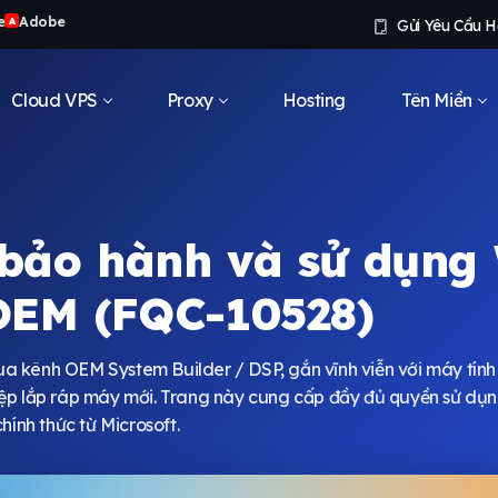
e
Adobe
A
Gửi Yêu Cầu H
Cloud VPS
Proxy
Hosting
Tên Miền
 bảo hành và sử dụng
 OEM (FQC-10528)
a kênh OEM System Builder / DSP, gắn vĩnh viễn với máy tính 
iệp lắp ráp máy mới. Trang này cung cấp đầy đủ quyền sử dụn
hính thức từ Microsoft.