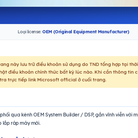
Loại license:
OEM (Original Equipment Manufacturer)
ang này lưu trữ điều khoản sử dụng do TND tổng hợp tại thời
ật điều khoản chính thức bất kỳ lúc nào. Khi cần thông tin c
ra trực tiếp link Microsoft official ở cuối trang.
hối qua kênh OEM System Builder / DSP, gắn vĩnh viễn với máy
 lắp ráp máy mới.