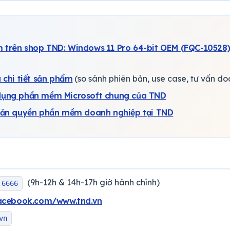
 trên shop TND: Windows 11 Pro 64-bit OEM (FQC-10528
u chi tiết sản phẩm
(so sánh phiên bản, use case, tư vấn d
dụng phần mềm Microsoft chung của TND
 bản quyền phần mềm doanh nghiệp tại TND
(9h-12h & 14h-17h giờ hành chính)
.6666
acebook.com/www.tnd.vn
vn