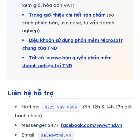
xem giá, hóa đơn VAT)
Trang giới thiệu chi tiết sản phẩm
(so
sánh phiên bản, use case, tư vấn doanh
nghiệp)
Điều khoản sử dụng phần mềm Microsoft
chung của TND
Tất cả license bản quyền phần mềm
doanh nghiệp tại TND
Liên hệ hỗ trợ
Hotline:
(9h-12h & 14h-17h giờ
0225.999.6666
hành chính)
Messenger 24/7:
facebook.com/www.tnd.vn
Email:
sales@tnd.vn