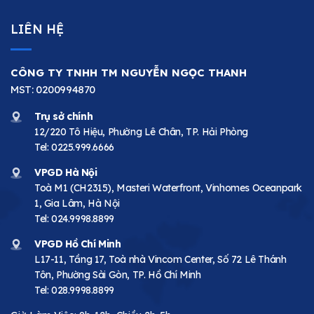
LIÊN HỆ
CÔNG TY TNHH TM NGUYỄN NGỌC THANH
MST: 0200994870
Trụ sở chính
12/220 Tô Hiệu, Phường Lê Chân, TP. Hải Phòng
Tel:
0225.999.6666
VPGD Hà Nội
Toà M1 (CH2315), Masteri Waterfront, Vinhomes Oceanpark
1, Gia Lâm, Hà Nội
Tel:
024.9998.8899
VPGD Hồ Chí Minh
L17-11, Tầng 17, Toà nhà Vincom Center, Số 72 Lê Thánh
Tôn, Phường Sài Gòn, TP. Hồ Chí Minh
Tel:
028.9998.8899