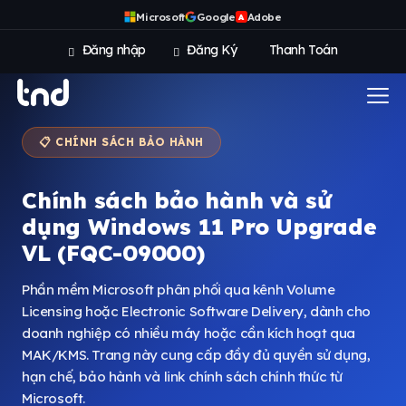
Microsoft
Google
Adobe
A
Đăng nhập
Đăng Ký
Thanh Toán
📋 CHÍNH SÁCH BẢO HÀNH
Chính sách bảo hành và sử
dụng Windows 11 Pro Upgrade
VL (FQC-09000)
Phần mềm Microsoft phân phối qua kênh Volume
Licensing hoặc Electronic Software Delivery, dành cho
doanh nghiệp có nhiều máy hoặc cần kích hoạt qua
MAK/KMS. Trang này cung cấp đầy đủ quyền sử dụng,
hạn chế, bảo hành và link chính sách chính thức từ
Microsoft.