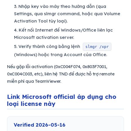
Nhập key vào máy theo hướng dẫn (qua
Settings, qua slmgr command, hoặc qua Volume
Activation Tool tùy loại).
Kết nối Internet để Windows/Office liên lạc
Microsoft activation server.
Verify thành công bằng lệnh
slmgr /xpr
(Windows) hoặc trong Account của Office.
Nếu gặp lỗi activation (0xC004F074, 0x803F7001,
0xC004C003, etc), liên hệ TND để được hỗ trợ remote
miễn phí qua TeamViewer.
Link Microsoft official áp dụng cho
loại license này
Verified 2026-05-16