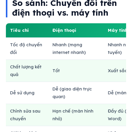
So sánh: Chuyển đổi trên
điện thoại vs. máy tính
Tiêu chí
Điện thoại
Máy tính
Tốc độ chuyển
Nhanh (mạng
Nhanh nhất
đổi
internet nhanh)
tuyến)
Chất lượng kết
Tốt
Xuất sắc
quả
Dễ (giao diện trực
Dễ sử dụng
Dễ (màn hì
quan)
Chỉnh sửa sau
Hạn chế (màn hình
Đầy đủ (Mi
chuyển
nhỏ)
Word)