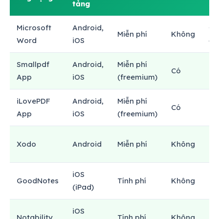
tảng
sử
Microsoft
Android,
Đầ
Miễn phí
Không
Word
iOS
đủ
Smallpdf
Android,
Miễn phí
Có
Kh
App
iOS
(freemium)
iLovePDF
Android,
Miễn phí
Có
Kh
App
iOS
(freemium)
Cơ
Xodo
Android
Miễn phí
Không
bả
iOS
Nâ
GoodNotes
Tính phí
Không
(iPad)
ca
iOS
Nâ
Notability
Tính phí
Không