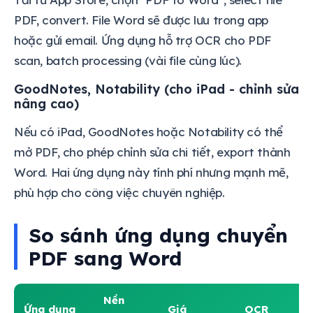
PDF, convert. File Word sẽ được lưu trong app
hoặc gửi email. Ứng dụng hỗ trợ OCR cho PDF
scan, batch processing (vài file cùng lúc).
GoodNotes, Notability (cho iPad - chỉnh sửa
nâng cao)
Nếu có iPad, GoodNotes hoặc Notability có thể
mở PDF, cho phép chỉnh sửa chi tiết, export thành
Word. Hai ứng dụng này tính phí nhưng mạnh mẽ,
phù hợp cho công việc chuyên nghiệp.
So sánh ứng dụng chuyển
PDF sang Word
Nền
Ch
Ứng dụng
Giá
OCR