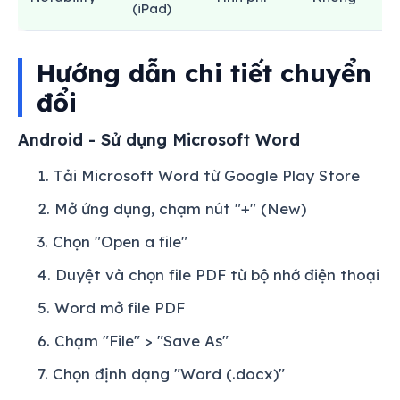
(iPad)
ca
Hướng dẫn chi tiết chuyển
đổi
Android - Sử dụng Microsoft Word
Tải Microsoft Word từ Google Play Store
Mở ứng dụng, chạm nút "+" (New)
Chọn "Open a file"
Duyệt và chọn file PDF từ bộ nhớ điện thoại
Word mở file PDF
Chạm "File" > "Save As"
Chọn định dạng "Word (.docx)"