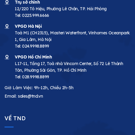
Trụ sở chính
12/220 Tô Hiệu, Phường Lê Chân, TP. Hải Phòng
Tel:
0225.999.6666
VPGD Hà Nội
Toà M1 (CH2315), Masteri Waterfront, Vinhomes Oceanpark
1, Gia Lâm, Hà Nội
Tel:
024.9998.8899
VPGD Hồ Chí Minh
L17-11, Tầng 17, Toà nhà Vincom Center, Số 72 Lê Thánh
Tôn, Phường Sài Gòn, TP. Hồ Chí Minh
Tel:
028.9998.8899
Giờ Làm Việc: 9h-12h, Chiều 2h-5h
Email:
sales@tnd.vn
VỀ TND