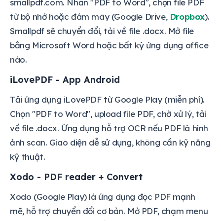
smallpdf.com. Nhấn "PDF to Word", chọn file PDF
từ bộ nhớ hoặc đám mây (Google Drive,
Dropbox
).
Smallpdf sẽ chuyển đổi, tải về file .docx. Mở file
bằng Microsoft Word hoặc bất kỳ ứng dụng office
nào.
iLovePDF - App Android
Tải ứng dụng iLovePDF từ Google Play (miễn phí).
Chọn "PDF to Word", upload file PDF, chờ xử lý, tải
về file .docx. Ứng dụng hỗ trợ OCR nếu PDF là hình
ảnh scan. Giao diện dễ sử dụng, không cần kỹ năng
kỹ thuật.
Xodo - PDF reader + Convert
Xodo (Google Play) là ứng dụng đọc PDF mạnh
mẽ, hỗ trợ chuyển đổi cơ bản. Mở PDF, chạm menu