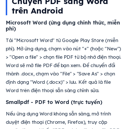
Chuyển PDF sang Word
trên Android
Microsoft Word (ứng dụng chính thức, miễn
phí)
Tải "Microsoft Word" từ Google Play Store (miễn
phí). Mở ứng dụng, chạm vào nút "+" (hoặc "New")
> "Open a file" > chọn file PDF từ bộ nhớ điện thoại.
Word sẽ mở file PDF để bạn xem. Để chuyển đổi
thành .docx, chạm vào "File" > "Save As" > chọn
định dạng "Word (.docx)" > lưu. Kết quả là file
Word trên điện thoại sẵn sàng chỉnh sửa.
Smallpdf - PDF to Word (trực tuyến)
Nếu ứng dụng Word không sẵn sàng, mở trình
duyệt điện thoại (Chrome, Firefox), truy cập