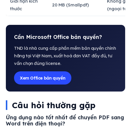
Giới hạn kích
Không giới
20 MB (Smallpdf)
thước
(ngoại tuy
Cần Microsoft Office bản quyền?
TND là nhà cung cấp phần mềm bản quyền chính
hãng tại Việt Nam, xuất hoá đơn VAT đầy đủ, tư
vấn chọn đúng license.
Xem Office bản quyền
Câu hỏi thường gặp
Ứng dụng nào tốt nhất để chuyển PDF sang
Word trên điện thoại?