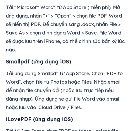
Tải "Microsoft Word" từ App Store (miễn phí). Mở
ứng dụng, nhấn "+" > "Open" > chọn file PDF. Word
sẽ hiển thị PDF. Để chuyển sang .docx, nhấn File >
Save As > chọn định dạng Word > Save. File Word
sẽ được lưu trên iPhone, có thể chỉnh sửa bất kỳ lúc
nào.
Smallpdf (ứng dụng iOS)
Tải ứng dụng Smallpdf từ App Store. Chọn "PDF to
Word", chọn file từ Photos hoặc Files. Nhập email
để nhận file chuyển đổi (hoặc lưu trực tiếp nếu
đăng nhập). Ứng dụng sẽ gửi file Word vào email
hoặc lưu vào iCloud Drive / Files.
iLovePDF (ứng dụng iOS)
Tải từ App Store, chọn "PDF to Word", select file