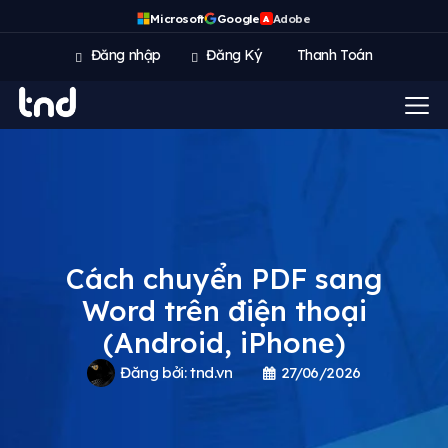
Microsoft
Google
Adobe
A
Đăng nhập
Đăng Ký
Thanh Toán
Cách chuyển PDF sang
Word trên điện thoại
(Android, iPhone)
Đăng bởi:
tnd.vn
27/06/2026