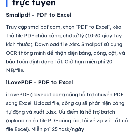
trực tuyến
Smallpdf - PDF to Excel
Truy cập smallpdf.com, chọn "PDF to Excel", kéo
thả file PDF chứa bảng, chờ xử lý (10-30 giây tùy
kích thước), Download file .xlsx. Smallpdf sử dụng
OCR thông minh để nhận diện bảng, dòng, cột, và
bảo toàn định dạng tốt. Giới hạn miễn phí 20
MB/file.
iLovePDF - PDF to Excel
iLovePDF (ilovepdf.com) cũng hỗ trợ chuyển PDF
sang Excel. Upload file, công cụ sẽ phát hiện bảng
tự động và xuất .xlsx. Ưu điểm là hỗ trợ batch
(upload nhiều file PDF cùng lúc, tải về zip với tất cả
file Excel). Miễn phí 25 task/ngày.