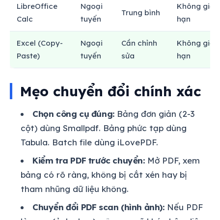
LibreOffice
Ngoại
Không giới
Trung bình
Calc
tuyến
hạn
Excel (Copy-
Ngoại
Cần chỉnh
Không giới
Paste)
tuyến
sửa
hạn
Mẹo chuyển đổi chính xác
Chọn công cụ đúng:
Bảng đơn giản (2-3
cột) dùng Smallpdf. Bảng phức tạp dùng
Tabula. Batch file dùng iLovePDF.
Kiểm tra PDF trước chuyển:
Mở PDF, xem
bảng có rõ ràng, không bị cắt xén hay bị
tham nhũng dữ liệu không.
Chuyển đổi PDF scan (hình ảnh):
Nếu PDF