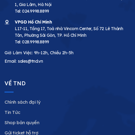
1, Gia Lâm, Hà Nội
Tel:
024.9998.8899
VPGD Hồ Chí Minh
L17-11, Tầng 17, Toà nhà Vincom Center, Số 72 Lê Thánh
Tôn, Phường Sài Gòn, TP. Hồ Chí Minh
Tel:
028.9998.8899
Giờ Làm Việc: 9h-12h, Chiều 2h-5h
Email:
sales@tnd.vn
VỀ TND
Chính sách đại lý
Tin Tức
Shop bản quyền
Gửi ticket hỗ trợ