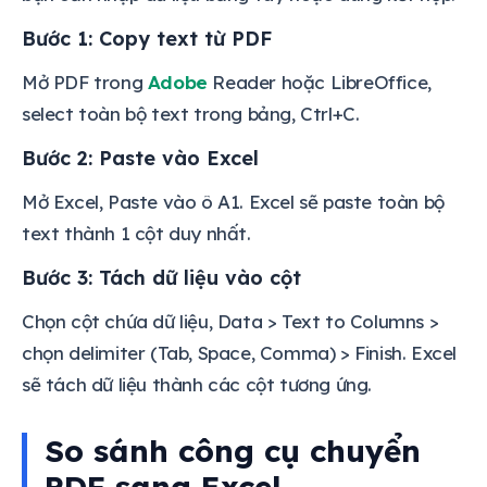
Bước 1: Copy text từ PDF
Mở PDF trong
Adobe
Reader hoặc LibreOffice,
select toàn bộ text trong bảng, Ctrl+C.
Bước 2: Paste vào Excel
Mở Excel, Paste vào ô A1. Excel sẽ paste toàn bộ
text thành 1 cột duy nhất.
Bước 3: Tách dữ liệu vào cột
Chọn cột chứa dữ liệu, Data > Text to Columns >
chọn delimiter (Tab, Space, Comma) > Finish. Excel
sẽ tách dữ liệu thành các cột tương ứng.
So sánh công cụ chuyển
PDF sang Excel