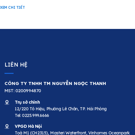
XEM CHI TIẾT
LIÊN HỆ
CÔNG TY TNHH TM NGUYỄN NGỌC THANH
MST: 0200994870
Trụ sở chính
12/220 Tô Hiệu, Phường Lê Chân, TP. Hải Phòng
Tel:
0225.999.6666
VPGD Hà Nội
Toà M1 (CH2315), Masteri Waterfront, Vinhomes Oceanpark