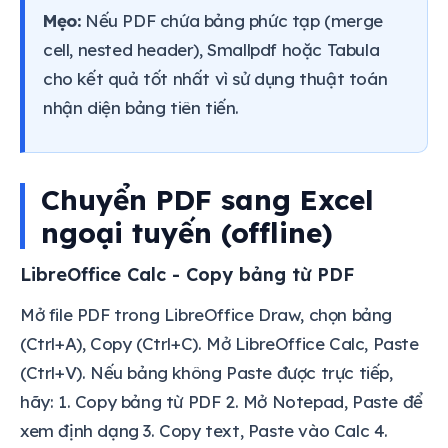
Mẹo:
Nếu PDF chứa bảng phức tạp (merge
cell, nested header), Smallpdf hoặc Tabula
cho kết quả tốt nhất vì sử dụng thuật toán
nhận diện bảng tiên tiến.
Chuyển PDF sang Excel
ngoại tuyến (offline)
LibreOffice Calc - Copy bảng từ PDF
Mở file PDF trong LibreOffice Draw, chọn bảng
(Ctrl+A), Copy (Ctrl+C). Mở LibreOffice Calc, Paste
(Ctrl+V). Nếu bảng không Paste được trực tiếp,
hãy: 1. Copy bảng từ PDF 2. Mở Notepad, Paste để
xem định dạng 3. Copy text, Paste vào Calc 4.