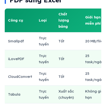
Chất
Giới hạn
Công cụ
Loại
lượng
miễn phí
bảng
Trực
Smallpdf
Tốt
20 MB/file
tuyến
Trực
25
iLovePDF
Tốt
tuyến
task/ngày
Trực
25
CloudConvert
Tốt
tuyến
task/ngày
Trực
Xuất sắc
Không giới
Tabula
tuyến
(chuyên)
hạn