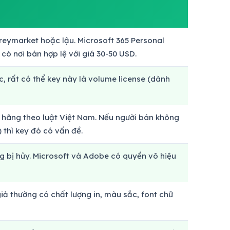
greymarket hoặc lậu. Microsoft 365 Personal
ó nơi bán hợp lệ với giá 30-50 USD.
, rất có thể key này là volume license (dành
 hãng theo luật Việt Nam. Nếu người bán không
 thì key đó có vấn đề.
ng bị hủy. Microsoft và Adobe có quyền vô hiệu
giả thường có chất lượng in, màu sắc, font chữ