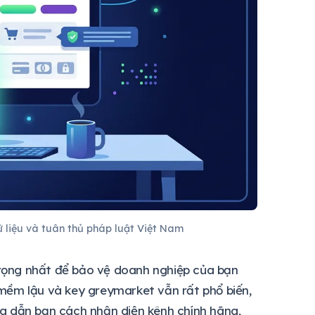
 liệu và tuân thủ pháp luật Việt Nam
rọng nhất để bảo vệ doanh nghiệp của bạn
n mềm lậu và key greymarket vẫn rất phổ biến,
ớng dẫn bạn cách nhận diện kênh chính hãng,