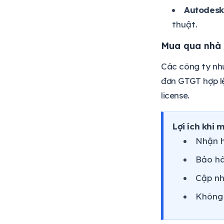
Autodesk
thuật.
Mua qua nhà 
Các công ty nh
đơn GTGT hợp lệ
license.
Lợi ích khi
Nhận h
Bảo hà
Cập nh
Không 