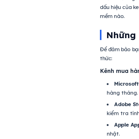
dấu hiệu của ke
mềm nào.
Những 
Để đảm bảo bạn
thức:
Kênh mua hàng
Microsoft
hàng tháng. 
Adobe St
kiểm tra tín
Apple Ap
nhật.