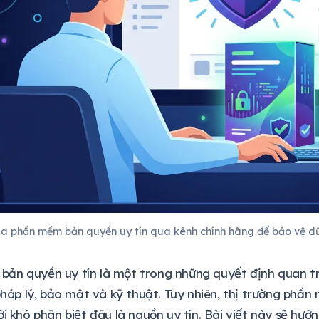
a phần mềm bản quyền uy tín qua kênh chính hãng để bảo vệ dữ
ản quyền uy tín là một trong những quyết định quan t
 pháp lý, bảo mật và kỹ thuật. Tuy nhiên, thị trường phầ
ời khó phân biệt đâu là nguồn uy tín. Bài viết này sẽ hư