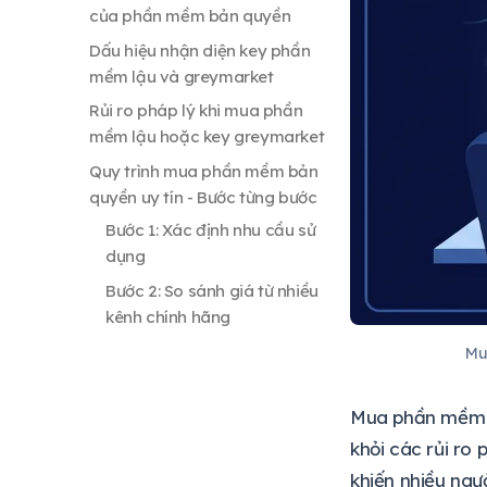
của phần mềm bản quyền
Dấu hiệu nhận diện key phần
mềm lậu và greymarket
Rủi ro pháp lý khi mua phần
mềm lậu hoặc key greymarket
Quy trình mua phần mềm bản
quyền uy tín - Bước từng bước
Bước 1: Xác định nhu cầu sử
dụng
Bước 2: So sánh giá từ nhiều
kênh chính hãng
Bước 3: Xác minh tính chính
Mu
hãng trước khi thanh toán
Bước 4: Kích hoạt key và lưu
Mua phần mềm b
giữ hóa đơn
khỏi các rủi ro
khiến nhiều ngư
Câu hỏi thường gặp