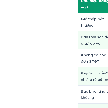
Dấu hiệu đán
ngờ
Giá thấp bất
thường
Bán trên sàn đ
giá/rao vặt
Không có hóa
đơn GTGT
Key "vĩnh viễn"
nhưng rẻ bất n
Bao bì/chứng c
khác lạ