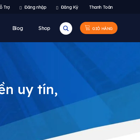
ỗ Trợ
Đăng nhập
Đăng Ký
Thanh Toán
Blog
Shop
GIỎ HÀNG
 uy tín,