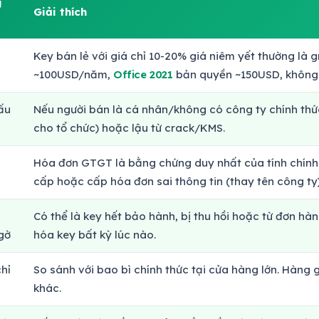
g
Giải thích
Key bán lẻ với giá chỉ 10-20% giá niêm yết thường là 
~100USD/năm,
Office 2021
bản quyền ~150USD, không c
ấu
Nếu người bán là cá nhân/không có công ty chính thức
cho tổ chức) hoặc lậu từ crack/KMS.
Hóa đơn GTGT là bằng chứng duy nhất của tính chính
cấp hoặc cấp hóa đơn sai thông tin (thay tên công ty)
Có thể là key hết bảo hành, bị thu hồi hoặc từ đơn hà
gờ
hóa key bất kỳ lúc nào.
hỉ
So sánh với bao bì chính thức tại cửa hàng lớn. Hàng 
khác.