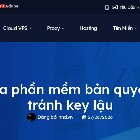
e
Adobe
A
Gửi Yêu Cầu H
Cloud VPS
Proxy
Hosting
Tên Miền
a phần mềm bản quyền
tránh key lậu
Đăng bởi:
tnd.vn
27/06/2026