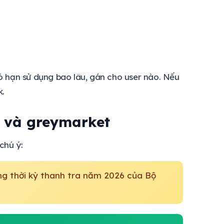
 hạn sử dụng bao lâu, gán cho user nào. Nếu
k.
 và greymarket
chú ý:
ng thời kỳ thanh tra năm 2026 của Bộ