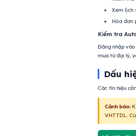
Xem lịch 
Hóa đơn p
Kiểm tra Aut
Đăng nhập vào 
mua từ đại lý, y
Dấu hi
Các tín hiệu c
Cảnh báo:
Kh
VHTTDL. Cùn