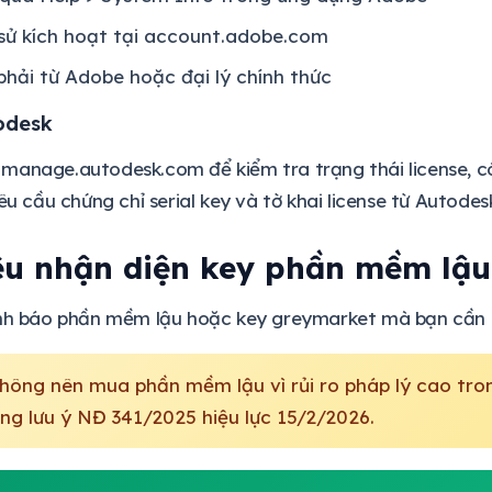
sử kích hoạt tại account.adobe.com
hải từ Adobe hoặc đại lý chính thức
odesk
manage.autodesk.com để kiểm tra trạng thái license, có
êu cầu chứng chỉ serial key và tờ khai license từ Autodes
ệu nhận diện key phần mềm lậu
ảnh báo phần mềm lậu hoặc key greymarket mà bạn cần 
ông nên mua phần mềm lậu vì rủi ro pháp lý cao tro
g lưu ý NĐ 341/2025 hiệu lực 15/2/2026.