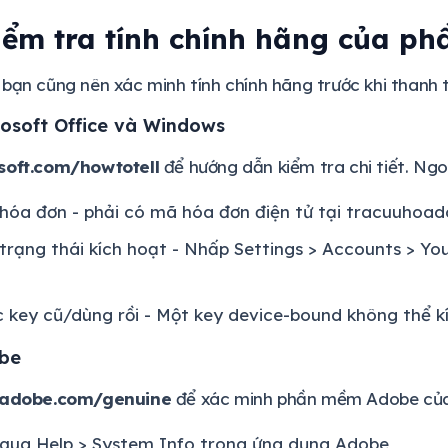
iểm tra tính chính hãng của p
bạn cũng nên xác minh tính chính hãng trước khi thanh 
rosoft Office và Windows
soft.com/howtotell
để hướng dẫn kiểm tra chi tiết. Ngoà
hóa đơn - phải có mã hóa đơn điện tử tại tracuuhoad
trạng thái kích hoạt - Nhấp Settings > Accounts > Your
 key cũ/dùng rồi - Một key device-bound không thể k
be
.adobe.com/genuine
để xác minh phần mềm Adobe của 
 qua Help > System Info trong ứng dụng Adobe