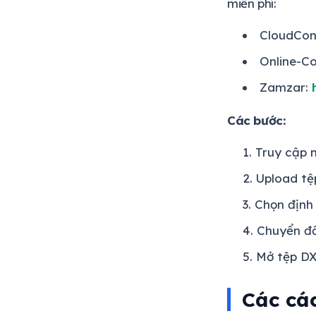
miễn phí:
CloudCon
Online-C
Zamzar:
Các bước:
Truy cập 
Upload t
Chọn định
Chuyển đổ
Mở tệp D
Các cá