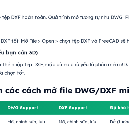
 tệp DXF hoàn toàn. Quá trình mở tương tự như DWG: Fi
DXF tốt. Mở File > Open > chọn tệp DXF và FreeCAD sẽ hi
ếu bạn cần 3D)
ó thể nhập tệp DXF, mặc dù nó chủ yếu là phần mềm 3D
ựa chọn tốt.
h các cách mở file DWG/DXF mi
DWG Support
DXF Support
Độ khó 
Mở, chỉnh sửa, lưu
Mở, chỉnh sửa, lưu
Dễ (tươn