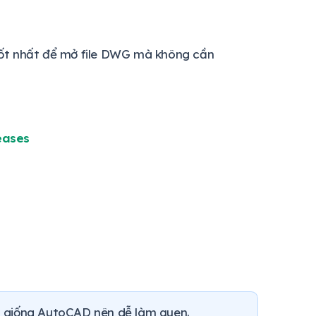
tốt nhất để mở file DWG mà không cần
eases
ện giống AutoCAD nên dễ làm quen.