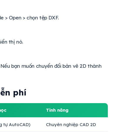
le > Open > chọn tệp DXF.
ển thị nó.
. Nếu bạn muốn chuyển đổi bản vẽ 2D thành
ễn phí
học
Tính năng
g tự AutoCAD)
Chuyên nghiệp CAD 2D