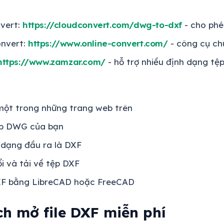
vert:
https://cloudconvert.com/dwg-to-dxf
- cho ph
onvert:
https://www.online-convert.com/
- công cụ ch
https://www.zamzar.com/
- hỗ trợ nhiều định dạng tệ
một trong những trang web trên
ệp DWG của bạn
 dạng đầu ra là DXF
i và tải về tệp DXF
XF bằng LibreCAD hoặc FreeCAD
ch mở file DXF miễn phí