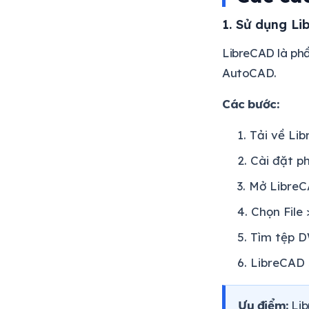
1. Sử dụng Li
LibreCAD là ph
AutoCAD.
Các bước:
Tải về Li
Cài đặt 
Mở Libre
Chọn File
Tìm tệp 
LibreCAD 
Ưu điểm:
Lib