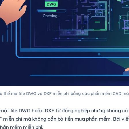
có thể mở file DWG và DXF miễn phí bằng các phần mềm CAD 
một file DWG hoặc DXF từ đồng nghiệp nhưng không có
 miễn phí mà không cần bỏ tiền mua phần mềm. Bài viết
hần mềm miễn phí.