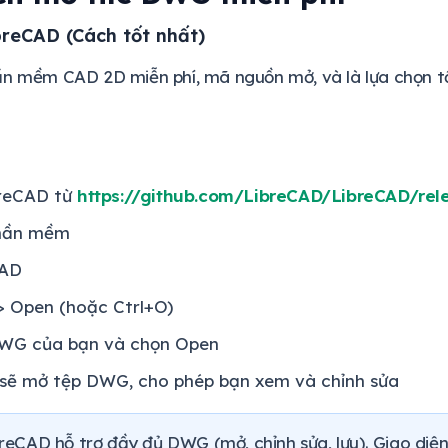
breCAD (Cách tốt nhất)
ần mềm CAD 2D miễn phí, mã nguồn mở, và là lựa chọn 
breCAD từ
https://github.com/LibreCAD/LibreCAD/rel
phần mềm
CAD
 > Open (hoặc Ctrl+O)
DWG của bạn và chọn Open
sẽ mở tệp DWG, cho phép bạn xem và chỉnh sửa
reCAD hỗ trợ đầy đủ DWG (mở, chỉnh sửa, lưu). Giao di