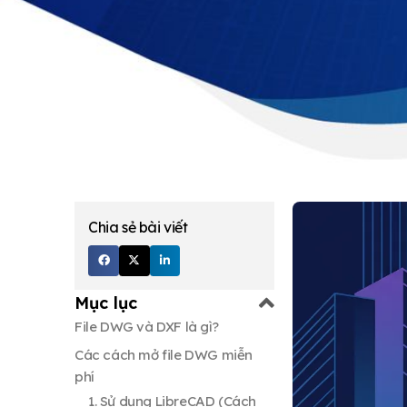
Chia sẻ bài viết
Mục lục
File DWG và DXF là gì?
Các cách mở file DWG miễn
phí
Các cách mở file DXF miễn phí