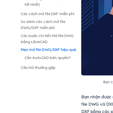
So sánh các cách mở file
DWG/DXF miễn phí
Các bước chi tiết: Mở file DWG
bằng LibreCAD
Mẹo mở file DWG/DXF hiệu quả
Cần AutoCAD bản quyền?
Câu hỏi thường gặp
Bạn 
Bạn nhận được 
file DWG và DXF
DXF bằng các p