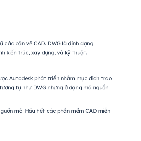
rữ các bản vẽ CAD. DWG là định dạng
h kiến trúc, xây dựng, và kỹ thuật.
ợc Autodesk phát triển nhằm mục đích trao
n tương tự như DWG nhưng ở dạng mã nguồn
ã nguồn mở. Hầu hết các phần mềm CAD miễn