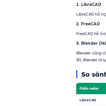
1. LibreCAD
LibreCAD hỗ trợ
2. FreeCAD
FreeCAD hỗ trợ 
3. Blender (N
Blender cũng c
3D, Blender là l
So sán
Phần mềm
LibreCAD