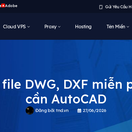
e
Adobe
A
Gửi Yêu Cầu H
Cloud VPS
Proxy
Hosting
Tên Miền
file DWG, DXF miễn 
cần AutoCAD
Đăng bởi:
tnd.vn
27/06/2026