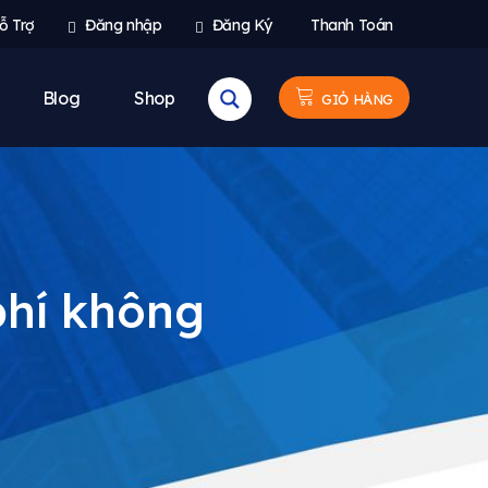
ỗ Trợ
Đăng nhập
Đăng Ký
Thanh Toán
Blog
Shop
GIỎ HÀNG
phí không