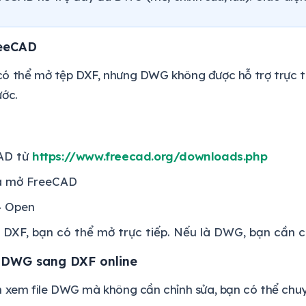
reeCAD
ó thể mở tệp DXF, nhưng DWG không được hỗ trợ trực t
ước.
AD từ
https://www.freecad.org/downloads.php
à mở FreeCAD
> Open
le DXF, bạn có thể mở trực tiếp. Nếu là DWG, bạn cần 
i DWG sang DXF online
n xem file DWG mà không cần chỉnh sửa, bạn có thể chu