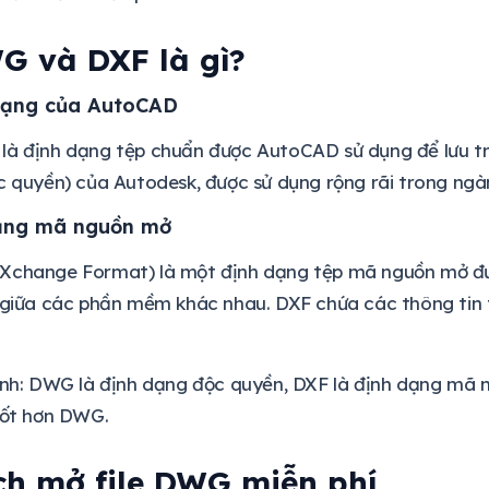
G và DXF là gì?
dạng của AutoCAD
là định dạng tệp chuẩn được AutoCAD sử dụng để lưu t
c quyền) của Autodesk, được sử dụng rộng rãi trong ngàn
ạng mã nguồn mở
Xchange Format) là một định dạng tệp mã nguồn mở đư
D giữa các phần mềm khác nhau. DXF chứa các thông ti
hính: DWG là định dạng độc quyền, DXF là định dạng m
tốt hơn DWG.
ch mở file DWG miễn phí