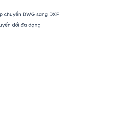
ép chuyển DWG sang DXF
uyển đổi đa dạng
p