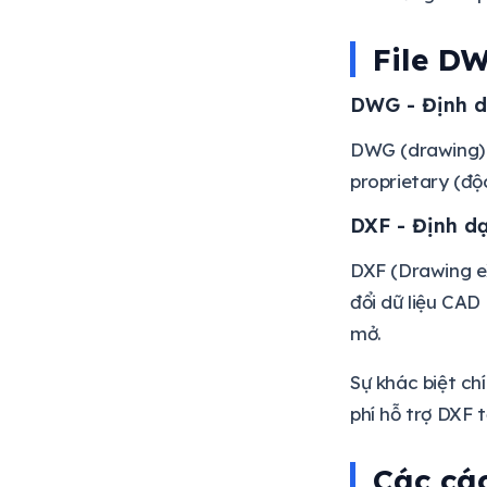
File DW
DWG - Định 
DWG (drawing) 
proprietary (độ
DXF - Định d
DXF (Drawing e
đổi dữ liệu CA
mở.
Sự khác biệt c
phí hỗ trợ DXF 
Các cá