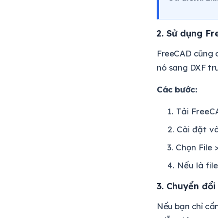
2. Sử dụng F
FreeCAD cũng c
nó sang DXF tr
Các bước:
Tải FreeC
Cài đặt v
Chọn File 
Nếu là fi
3. Chuyển đổ
Nếu bạn chỉ cầ