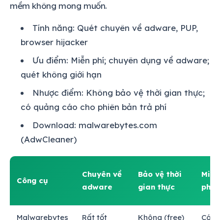
mềm không mong muốn.
Tính năng: Quét chuyên về adware, PUP,
browser hijacker
Ưu điểm: Miễn phí; chuyên dụng về adware;
quét không giới hạn
Nhược điểm: Không bảo vệ thời gian thực;
có quảng cáo cho phiên bản trả phí
Download: malwarebytes.com
(AdwCleaner)
Chuyên về
Bảo vệ thời
Miễn
Công cụ
adware
gian thực
phí
Malwarebytes
Rất tốt
Không (free)
Có