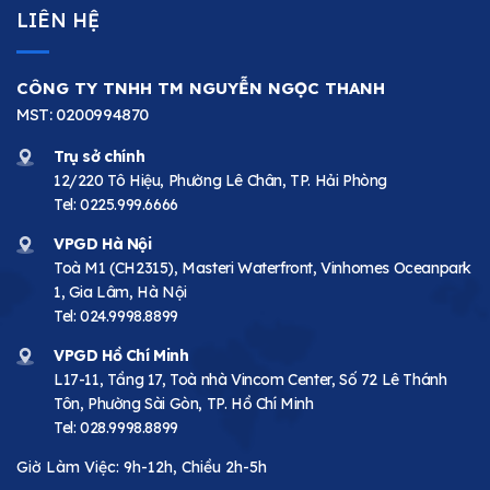
LIÊN HỆ
CÔNG TY TNHH TM NGUYỄN NGỌC THANH
MST: 0200994870
Trụ sở chính
12/220 Tô Hiệu, Phường Lê Chân, TP. Hải Phòng
Tel:
0225.999.6666
VPGD Hà Nội
Toà M1 (CH2315), Masteri Waterfront, Vinhomes Oceanpark
1, Gia Lâm, Hà Nội
Tel:
024.9998.8899
VPGD Hồ Chí Minh
L17-11, Tầng 17, Toà nhà Vincom Center, Số 72 Lê Thánh
Tôn, Phường Sài Gòn, TP. Hồ Chí Minh
Tel:
028.9998.8899
Giờ Làm Việc: 9h-12h, Chiều 2h-5h