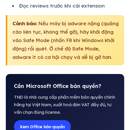
Đọc reviews trước khi cài extension
Cảnh báo:
Nếu máy bị adware nặng (quảng
cáo liên tục, không thể gỡ), hãy khởi động
vào Safe Mode (nhấn F8 khi Windows khởi
động) rồi quét. Ở chế độ Safe Mode,
adware ít có cơ hội chạy và dễ bị gỡ hơn.
Cần Microsoft Office bản quyền?
TND là nhà cung cấp phần mềm bản quyền chính
hãng tại Việt Nam, xuất hoá đơn VAT đầy đủ, tư
vấn chọn đúng license.
Xem Office bản quyền