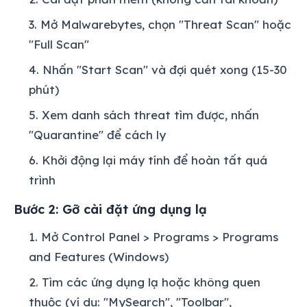
Mở Malwarebytes, chọn "Threat Scan" hoặc
"Full Scan"
Nhấn "Start Scan" và đợi quét xong (15-30
phút)
Xem danh sách threat tìm được, nhấn
"Quarantine" để cách ly
Khởi động lại máy tính để hoàn tất quá
trình
Bước 2: Gỡ cài đặt ứng dụng lạ
Mở Control Panel > Programs > Programs
and Features (Windows)
Tìm các ứng dụng lạ hoặc không quen
thuộc (ví dụ: "MySearch", "Toolbar",