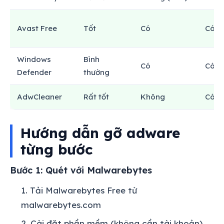
Avast Free
Tốt
Có
Có
Windows
Bình
Có
Có
Defender
thường
AdwCleaner
Rất tốt
Không
Có
Hướng dẫn gỡ adware
từng bước
Bước 1: Quét với Malwarebytes
Tải Malwarebytes Free từ
malwarebytes.com
Cài đặt phần mềm (không cần tài khoản)