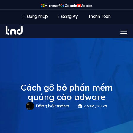
Microsoft
Google
Adobe
A
Đăng nhập
Đăng Ký
Thanh Toán
Cách gỡ bỏ phần mềm
quảng cáo adware
Đăng bởi:
tnd.vn
27/06/2026