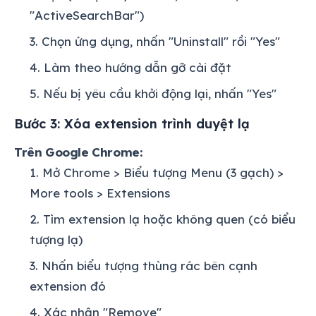
"ActiveSearchBar")
Chọn ứng dụng, nhấn "Uninstall" rồi "Yes"
Làm theo hướng dẫn gỡ cài đặt
Nếu bị yêu cầu khởi động lại, nhấn "Yes"
Bước 3: Xóa extension trình duyệt lạ
Trên Google Chrome:
Mở Chrome > Biểu tượng Menu (3 gạch) >
More tools > Extensions
Tìm extension lạ hoặc không quen (có biểu
tượng lạ)
Nhấn biểu tượng thùng rác bên cạnh
extension đó
Xác nhận "Remove"